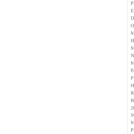
P
E
M
P
P
R
B
2
P