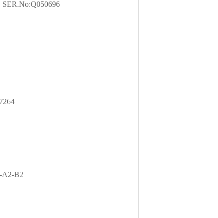
 SER.No:Q050696
7264
2-A2-B2