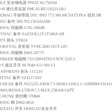
ILZ
安全继电器
PNOZ S4 750104
+H
液位变送器
PMC45-RE11H2J1AR1
DEMAG
手操带线
DSC IP65 773 300 44CSATYPE4 线长3米
ODU
备件
309.703.150.024.000
MOOG
伺服阀
G761-3004B
HYDAC
备件
SAFZOE12Y1T100A-SB
TS
插头
370624
NOKEVAL
发射器
TYPE:2041-OUT-24V
MOOG
伺服阀
D661-4577C
ARKER
电磁阀
73212BN4TNLVNOC322C2
+F
接近开关
NCN40+U1+N0-V1
HAFFMANS
刺头
113.216
ITTAL
备件
SZ4127.010
UHLER
备件
NS25/25-AM-K7.5-SK661/1100 L1=1100MM/ANA
0MA/RESOLUTION7.5 MAX.25BAR/120℃
SCHUNK
密封圈
370846
MOOG
阀
D662-4010
IZZATO
开关
FR692-D1安全开关