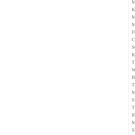
M
M
W
B
T
S
T
I
M
S