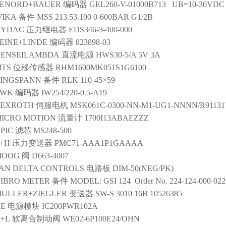
ENORD+BAUER
编码器
GEL260-V-01000B713 UB=10-30VDC
IKA
备件
MSS 213.53.100 0-600BAR G1/2B
HYDAC
压力继电器
EDS346-3-400-000
EINE+LINDE
编码器
823898-03
ENSEILAMBDA
直流电源
HWS30-5/A 5V 3A
TS
位移传感器
RHM1600MK051S1G6100
INGSPANN
备件
RLK 110-45×59
TWK
编码器
IW254/220-0.5-A19
REXROTH
伺服电机
MSK061C-0300-NN-M1-UG1-NNNN/R91131
ICRO MOTION
流量计
1700I13ABAEZZZ
PIC
滤芯
MS248-500
+H
压力变送器
PMC71-AAA1P1GAAAA
MOOG
阀
D663-4007
AN DELTA CONTROLS
电路板
DIM-50(NEG/PK)
IBRO METER
备件
MODEL: GSI 124 Order No. 224-124-000-02
ULLER+ZIEGLER
变送器
SW-S 3010 16B 10526385
E
电源模块
IC200PWR102A
+L
软离合制动阀
WE02-6P100E24/OHN