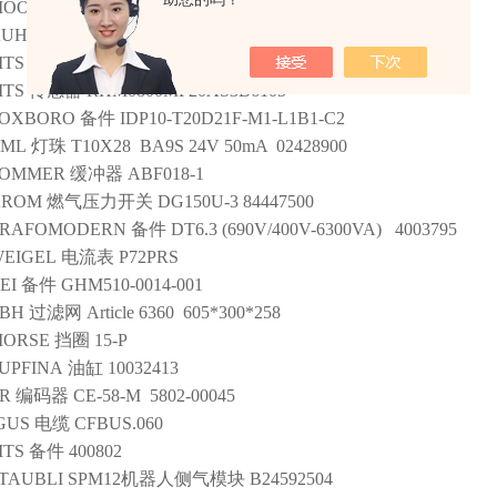
MOOG
阀
D661-4059/P80HABF6VSX2-B
KUHNKE
气缸
38.150.012
TS
位置传感器
RHS0500MP101S2B6100
TS
传感器
RHM0800MP20AS3B6105
FOXBORO
备件
IDP10-T20D21F-M1-L1B1-C2
CML
灯珠
T10X28 BA9S 24V 50mA 02428900
SOMMER
缓冲器
ABF018-1
KROM
燃气压力开关
DG150U-3 84447500
TRAFOMODERN
备件
DT6.3 (690V/400V-6300VA) 4003795
EIGEL
电流表
P72PRS
EI
备件
GHM510-0014-001
BH
过滤网
Article 6360 605*300*258
MORSE
挡圈
15-P
UPFINA
油缸
10032413
R
编码器
CE-58-M 5802-00045
GUS
电缆
CFBUS.060
TS
备件
400802
TAUBLI
SPM12机器人侧气模块
B24592504