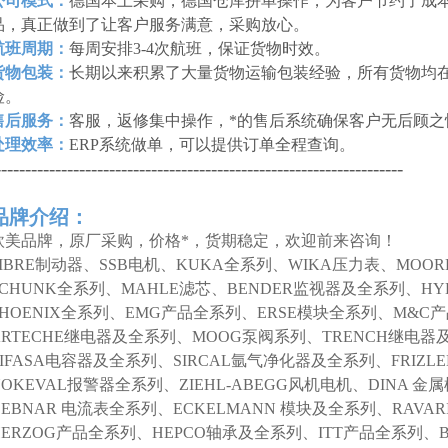
公司模式：
德国本土采购，德国仓库拼单操作，为客户节约了成本
品，真正做到了让客户服务满意，采购放心。
航班周期：
每周安排3-4次航班，保证货物时效。
货物包装：
长期以来积累了大量货物运输包装经验，所有货物均
险。
售后服务：
客服，返修集中操作，*的售后系统确保客户无后顾之
处理效率：
ERP系统做单，可以提供订单全程查询。
--------------------------------------------------------------------
品牌介绍：
欧美品牌，原厂采购，价格*，货期稳定，欢迎前来咨询！
SIBRE制动器、SSB电机、KUKA全系列、WIKA压力表、MOO
SCHUNK全系列、MAHLE滤芯、BENDER监视器及全系列、HY
PHOENIX全系列、EMG产品全系列、ERSE模块全系列、M&C
ARTECHE继电器及全系列、MOOG泵阀系列、TRENCH继电器
LIFASA电容器及全系列、SIRCAL氩气净化器及全系列、FRIZL
NOKEVAL报警器全系列、ZIEHL-ABEGG风机电机、DINA 
DEBNAR 电流表全系列、ECKELMANN 模块及全系列、RAVAR
HERZOG产品全系列、HEPCO轴承及全系列、ITT产品全系列、