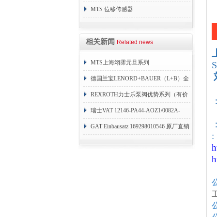
销
MTS 位移传感器
RHM1600MD701S1G4100
相关新闻
Related news
MTS上海翊霈元旦系列
RHM3050MR081A01
德国兰宝LENORD+BAUER（L+B）全
系列编码器
REXROTH力士乐泵阀优势系列（有价
目表）
瑞士VAT 12146-PA44-AOZ1/0082A-
：
1173938
GAT Einbausatz 169298010546 原厂直销
:
h
h