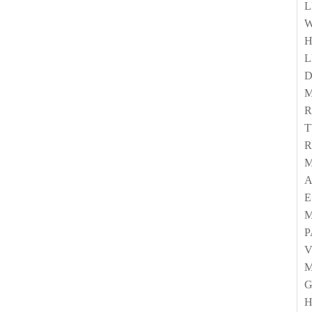
L
W
L
D
M
R
M
A
E
P
V
M
G
H