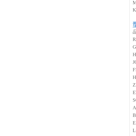
J
F
Z
E
S
A
B
E
L