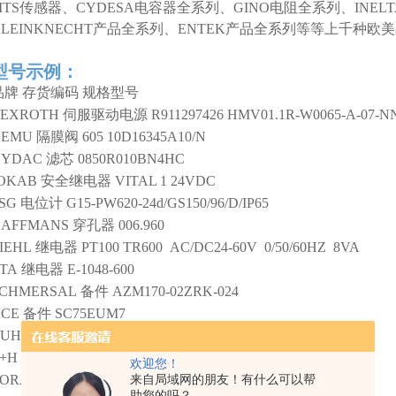
MTS传感器、CYDESA电容器全系列、GINO电阻全系列、INEL
KLEINKNECHT产品全系列、ENTEK产品全系列等等上千种
型号示例：
品牌
存货编码
规格型号
REXROTH
伺服驱动电源
R911297426 HMV01.1R-W0065-A-07-
GEMU
隔膜阀
605 10D16345A10/N
HYDAC
滤芯
0850R010BN4HC
OKAB
安全继电器
VITAL 1 24VDC
SG
电位计
G15-PW620-24d/GS150/96/D/IP65
HAFFMANS
穿孔器
006.960
IEHL
继电器
PT100 TR600 AC/DC24-60V 0/50/60HZ 8VA
TA
继电器
E-1048-600
CHMERSAL
备件
AZM170-02ZRK-024
CE
备件
SC75EUM7
UHLER
备件
NS 25/25-AM-K-SK661/1300
+H
静压式液位计
FMB52-H6A0/0
欢迎您！
ORAMENDI
衬套
35051/3 A
来自局域网的朋友！有什么可以帮
助您的吗？