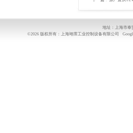
地址：上海市奉贤
©2026 版权所有：上海翊霈工业控制设备有限公司
Googl