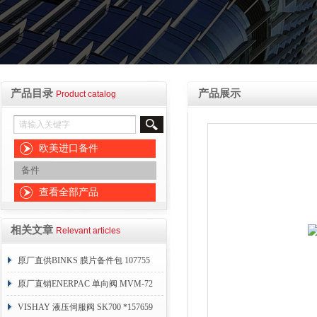
产品目录
产品展示
Product catalog
欧美进口备件
备件
查看全部产品
相关文章
Relevant articles
原厂直供BINKS 膜片备件包 107755
原厂直销ENERPAC 单向阀 MVM-72
VISHAY 液压伺服阀 SK700 *157659