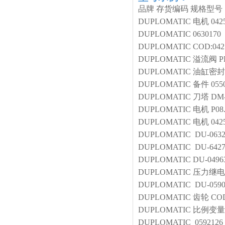
品牌
存货编码
规格型号
DUPLOMATIC
电机
042
DUPLOMATIC
0630170
DUPLOMATIC
COD:042
DUPLOMATIC
溢流阀
P
DUPLOMATIC
油缸密封
DUPLOMATIC
备件
055
DUPLOMATIC
刀塔
DM-
DUPLOMATIC
电机
P08
DUPLOMATIC
电机
042
DUPLOMATIC
DU-0632
DUPLOMATIC
DU-642
DUPLOMATIC
DU-0496
DUPLOMATIC
压力继电
DUPLOMATIC
DU-0590
DUPLOMATIC
齿轮
COD
DUPLOMATIC
比例变量
DUPLOMATIC
0592126