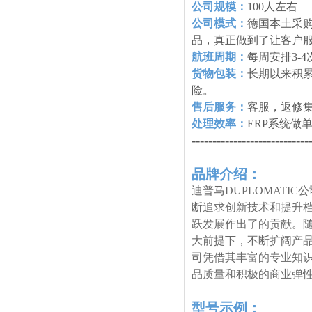
公司规模：
100人左右
公司模式：
德国本土采购
品，真正做到了让客户
航班周期：
每周安排3-
货物包装：
长期以来积
险。
售后服务：
客服，返修
处理效率：
ERP系统做
----------------------------
品牌介绍：
迪普马DUPLOMATI
断追求创新技术和提升
跃发展作出了的贡献。
大前提下，不断扩阔产
司凭借其丰富的专业知
品质量和积极的商业弹
型号示例：