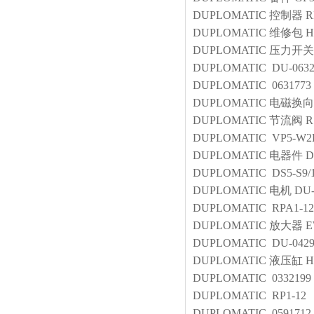
DUPLOMATIC
控制器
R
DUPLOMATIC
维修包
H
DUPLOMATIC
压力开关
DUPLOMATIC
DU-0632
DUPLOMATIC
0631773
DUPLOMATIC
电磁换向
DUPLOMATIC
节流阀
R
DUPLOMATIC
VP5-W2
DUPLOMATIC
电器件
D
DUPLOMATIC
DS5-S9/
DUPLOMATIC
电机
DU-
DUPLOMATIC
RPA1-12
DUPLOMATIC
放大器
E
DUPLOMATIC
DU-042
DUPLOMATIC
液压缸
H
DUPLOMATIC
0332199
DUPLOMATIC
RP1-12
DUPLOMATIC
0591712