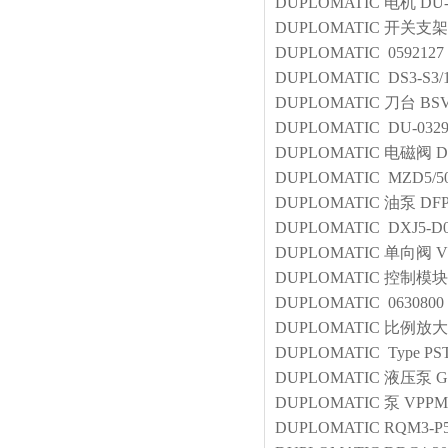
DUPLOMATIC
电机
DU-
DUPLOMATIC
开关支架
DUPLOMATIC
0592127
DUPLOMATIC
DS3-S3/
DUPLOMATIC
刀台
BSV
DUPLOMATIC
DU-0329
DUPLOMATIC
电磁阀
D
DUPLOMATIC
MZD5/5
DUPLOMATIC
油泵
DFP
DUPLOMATIC
DXJ5-D0
DUPLOMATIC
单向阀
V
DUPLOMATIC
控制模块
DUPLOMATIC
0630800
DUPLOMATIC
比例放大
DUPLOMATIC
Type PS
DUPLOMATIC
液压泵
G
DUPLOMATIC
泵
VPPM
DUPLOMATIC
RQM3-P5