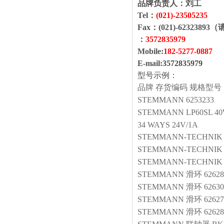
品牌负责人：
刘工
Tel：
(021)-
23505235
Fax：(021)-6232389
：
3572835979
Mobile:
1
82
-
5277
-
0887
E-mail:
3572835979
型号示例：
品牌
存货编码
规格型号
STEMMANN
6253233
STEMMANN
LP60SL 4
34 WAYS 24V/1A
STEMMANN-TECHNIK
STEMMANN-TECHNIK
STEMMANN-TECHNIK
STEMMANN
滑环
62628
STEMMANN
滑环
626
STEMMANN
滑环
62627
STEMMANN
滑环
62628