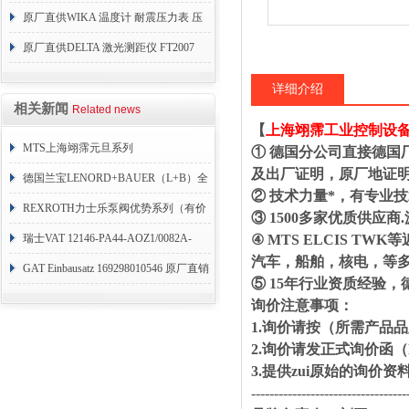
原厂直供WIKA 温度计 耐震压力表 压
力开关 变送器
原厂直供DELTA 激光测距仪 FT2007
24VDC
详细介绍
相关新闻
Related news
【
上海翊霈工业控制设
MTS上海翊霈元旦系列
① 德国分公司直接德国
及出厂证明，原厂地证
RHM3050MR081A01
德国兰宝LENORD+BAUER（L+B）全
② 技术力量*，有专业
系列编码器
REXROTH力士乐泵阀优势系列（有价
③ 1500多家优质供
目表）
瑞士VAT 12146-PA44-AOZ1/0082A-
④ MTS ELCIS 
汽车，船舶，核电，等
1173938
GAT Einbausatz 169298010546 原厂直销
⑤ 15年行业资质经验
询价注意事项：
1.询价请按（所需产
2.询价请发正式询价函
3.提供zui原始的询价
----------------------------------