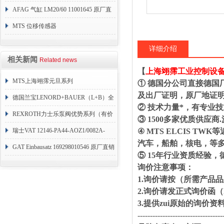
AFAG 气缸 LM20/60 11001645 原厂直
销
MTS 位移传感器
RHM1600MD701S1G4100
详细介绍
相关新闻
Related news
【
上海翊霈工业控制设
MTS上海翊霈元旦系列
① 德国分公司直接德国
及出厂证明，原厂地证
RHM3050MR081A01
德国兰宝LENORD+BAUER（L+B）全
② 技术力量*，有专业
系列编码器
REXROTH力士乐泵阀优势系列（有价
③ 1500多家优质供
目表）
瑞士VAT 12146-PA44-AOZ1/0082A-
④ MTS ELCIS 
汽车，船舶，核电，等
1173938
GAT Einbausatz 169298010546 原厂直销
⑤ 15年行业资质经验
询价注意事项：
1.询价请按（所需产
2.询价请发正式询价函
3.提供zui原始的询价
----------------------------------