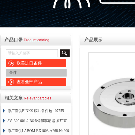
产品目录
产品展示
Product catalog
欧美进口备件
备件
查看全部产品
相关文章
Relevant articles
原厂直供BINKS 膜片备件包 107755
8V1320.001-2 B&R伺服驱动器 原厂直
供
原厂直供LABOM BX1008-A268-N4200