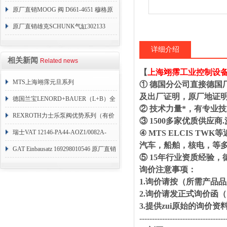
原厂直销MOOG 阀 D661-4651 穆格原
厂D661
原厂直销雄克SCHUNK气缸302133
详细介绍
相关新闻
Related news
【
上海翊霈工业控制设
MTS上海翊霈元旦系列
① 德国分公司直接德国
及出厂证明，原厂地证
RHM3050MR081A01
德国兰宝LENORD+BAUER（L+B）全
② 技术力量*，有专业
系列编码器
REXROTH力士乐泵阀优势系列（有价
③ 1500多家优质供
目表）
瑞士VAT 12146-PA44-AOZ1/0082A-
④ MTS ELCIS 
汽车，船舶，核电，等
1173938
GAT Einbausatz 169298010546 原厂直销
⑤ 15年行业资质经验
询价注意事项：
1.询价请按（所需产品
2.询价请发正式询价
3.提供zui原始的询价
----------------------------------