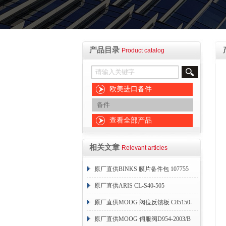
产品目录
Product catalog
欧美进口备件
备件
查看全部产品
相关文章
Relevant articles
原厂直供BINKS 膜片备件包 107755
原厂直供ARIS CL-S40-505
原厂直供MOOG 阀位反馈板 C85150-
004
原厂直供MOOG 伺服阀D954-2003/B