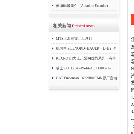
值编码器简介（Absolute Encoder）
相关新闻
Related news
MTS上海翊霈元旦系列
RHM3050MR081A01
德国兰宝LENORD+BAUER（L+B）全
系列编码器
REXROTH力士乐泵阀优势系列（有价
目表）
瑞士VAT 12146-PA44-AOZ1/0082A-
1173938
GAT Einbausatz 169298010546 原厂直销
--
(