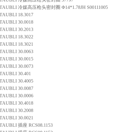
TAUBLI
冷媒高压枪头密封圈
Φ14*1.78JH S00111005
TAUBLI
18.3017
TAUBLI
30.0018
TAUBLI
30.2013
TAUBLI
18.3022
TAUBLI
18.3021
TAUBLI
30.0063
TAUBLI
30.0015
TAUBLI
30.0073
TAUBLI
30.401
TAUBLI
30.4005
TAUBLI
30.0087
TAUBLI
30.0006
TAUBLI
30.4018
TAUBLI
30.2008
TAUBLI
30.0021
TAUBLI
插座
RCS08.1153