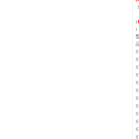
：
:
:
S
S
S
S
S
S
S
S
S
S
S
S