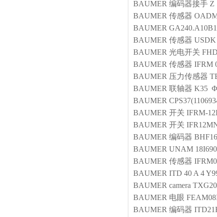
BAUMER
编码器接手
Z 
BAUMER
传感器
OADM 
BAUMER
GA240.A10B1
BAUMER
传感器
USDK 
BAUMER
光电开关
FHD
BAUMER
传感器
IFRM 
BAUMER
压力传感器
T
BAUMER
联轴器
K35 Φ
BAUMER
CPS37(110693
BAUMER
开关
IFRM-12
BAUMER
开关
IFR12MN
BAUMER
编码器
BHF16
BAUMER
UNAM 18I690
BAUMER
传感器
IFRM0
BAUMER
ITD 40 A 4 Y9
BAUMER
camera
TXG20(
BAUMER
电眼
FEAM08P
BAUMER
编码器
ITD21H