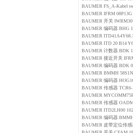
BAUMER
FS_A-Kabel sw
BAUMER
IFRM 08P13G
BAUMER
开关
IWRM30
BAUMER
编码器
BHG 1
BAUMER
ITD41A4Y68.1
BAUMER
ITD 20 B14 Y
BAUMER
计数器
BDK 1
BAUMER
接近开关
IFR
BAUMER
编码器
BDK 0
BAUMER
BMMH 58S1N
BAUMER
编码器
HOG10
BAUMER
传感器
TCR6-1
BAUMER
MYCOMM75P
BAUMER
传感器
OADM 
BAUMER
ITD2LH00 1024
BAUMER
编码器
BMMH 
BAUMER
皮带定位传感
BAUMER
开关
CFAM 18