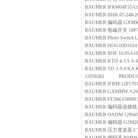
BAUMER
IFRM04P35A1
BAUMER
BHK 05.24K2
BAUMER
编码器
GXMM
BAUMER
电磁开关
18P
BAUMER
Photo Switch
BAUMER
HOG10D1024 
BAUMER
BHF 16.05A10
BAUMER
KTD 4-3 S A 4
BAUMER
TD 3 A 4 K
11058382 PRODUCT C
BAUMER
IFRM-12P1701
BAUMER
GXMMW A20
BAUMER
FE504.658BB
BAUMER
编码器连接线
BAUMER
OADM 12I643
BAUMER
编码器
G2M2H
BAUMER
压力变送器
C
BAUMER
编码器
BMMH