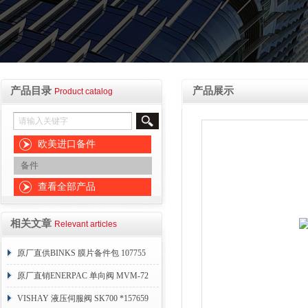
产品目录
产品展示
Product catalog
欧美进口备件
备件
查看全部产品
相关文章
Relevant articles
原厂直供BINKS 膜片备件包 107755
原厂直销ENERPAC 单向阀 MVM-72
VISHAY 液压伺服阀 SK700 *157659