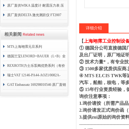
原厂直供WIKA 温度计 耐震压力表 压
力开关 变送器
原厂直供DELTA 激光测距仪 FT2007
24VDC
详细介绍
相关新闻
Related news
【
上海翊霈工业控制设
MTS上海翊霈元旦系列
① 德国分公司直接德国
及出厂证明，原厂地证
RHM3050MR081A01
德国兰宝LENORD+BAUER（L+B）全
② 技术力量*，有专业
系列编码器
REXROTH力士乐泵阀优势系列（有价
③ 1500多家优质供
目表）
瑞士VAT 12146-PA44-AOZ1/0082A-
④ MTS ELCIS 
汽车，船舶，核电，等
1173938
GAT Einbausatz 169298010546 原厂直销
⑤ 15年行业资质经验
询价注意事项：
1.询价请按（所需产品
2.询价请发正式询价
3.提供zui原始的询价
----------------------------------