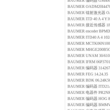
BAUMER
编码器
GM400
BAUMER
OADM20I4470
BAUMER
镭射激光器
O
BAUMER
ITD 40 A 4 Y1
BAUMER
接近传感器
1
BAUMER
encoder
BPMD1
BAUMER
ITD40 A 4 10
BAUMER
MCTK06N100
BAUMER
MHGE200B5G
BAUMER
UNAM 30/610
BAUMER
IFRM 06P3701
BAUMER
编码器
314267
BAUMER
FEG 14.24.35
BAUMER
BDK 06.24K
BAUMER
编码器
ITD21
BAUMER
电器件
PR2NR
BAUMER
编码器
HOG 8
BAUMER
编码器
BMMV5