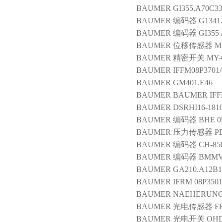
BAUMER
GI355.A70C3
BAUMER
编码器
G1341
BAUMER
编码器
GI355 
BAUMER
位移传感器
M
BAUMER
精密开关
MY-
BAUMER
IFFM08P3701
BAUMER
GM401.E46
BAUMER
BAUMER
IF
BAUMER
DSRHI16-181
BAUMER
编码器
BHE 0
BAUMER
压力传感器
P
BAUMER
编码器
CH-85
BAUMER
编码器
BMMV
BAUMER
GA210.A12B1
BAUMER
IFRM 08P3501
BAUMER
NAEHERUNGS
BAUMER
光电传感器
F
BAUMER
光电开关
OHD