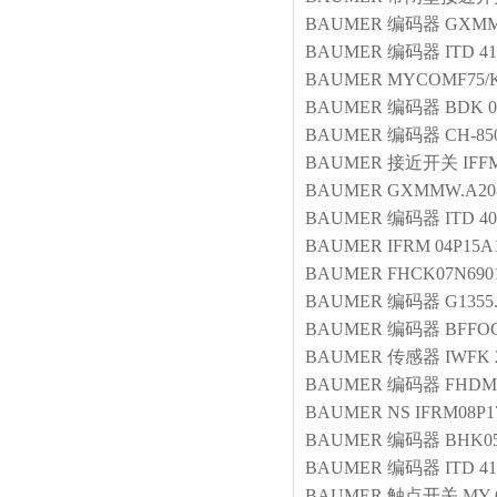
BAUMER
编码器
GXMM
BAUMER
编码器
ITD 41
BAUMER
MYCOMF75/K
BAUMER
编码器
BDK 
BAUMER
编码器
CH-85
BAUMER
接近开关
IFF
BAUMER
GXMMW.A20
BAUMER
编码器
ITD 40
BAUMER
IFRM 04P15A
BAUMER
FHCK07N690
BAUMER
编码器
G1355.
BAUMER
编码器
BFFOG
BAUMER
传感器
IWFK 
BAUMER
编码器
FHDM 
BAUMER
NS IFRM08P
BAUMER
编码器
BHK05
BAUMER
编码器
ITD 41
BAUMER
触点开关
MY-