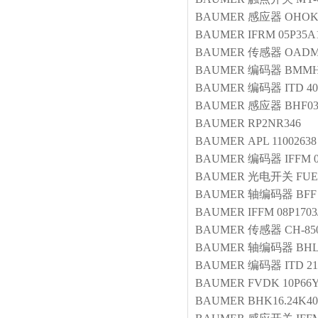
BAUMER
感应器
OHOK2
BAUMER
IFRM 05P35A
BAUMER
传感器
OADM 
BAUMER
编码器
BMMH
BAUMER
编码器
ITD 4
BAUMER
感应器
BHF03
BAUMER
RP2NR346
BAUMER
APL 11002638
BAUMER
编码器
IFFM 
BAUMER
光电开关
FUE
BAUMER
轴编码器
BFF
BAUMER
IFFM 08P1703
BAUMER
传感器
CH-85
BAUMER
轴编码器
BHL
BAUMER
编码器
ITD 2
BAUMER
FVDK 10P66Y
BAUMER
BHK16.24K40