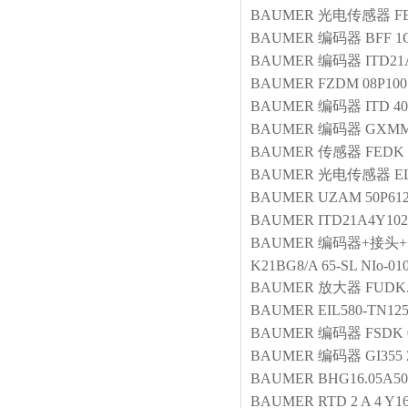
BAUMER
光电传感器
F
BAUMER
编码器
BFF 1
BAUMER
编码器
ITD21
BAUMER
FZDM 08P100
BAUMER
编码器
ITD 40
BAUMER
编码器
GXMMS
BAUMER
传感器
FEDK 
BAUMER
光电传感器
E
BAUMER
UZAM 50P612
BAUMER
ITD21A4Y102
BAUMER
编码器+接头+
K21BG8/A 65-SL NIo-01
BAUMER
放大器
FUDK.
BAUMER
EIL580-TN12
BAUMER
编码器
FSDK 
BAUMER
编码器
GI355
BAUMER
BHG16.05A50
BAUMER
RTD 2 A 4 Y16 