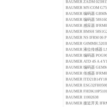
BAUMER
ZADM 023H15
BAUMER
MY-COM G75
BAUMER
编码器
GBMM
BAUMER
编码器
58S16
BAUMER
感应器
IFRM0
BAUMER
BMSH 58S1G2
BAUMER
NS IFRM 06 P
BAUMER
G0MMH.5203P
BAUMER
液位传感器
LS
BAUMER
编码器
POG9G
BAUMER
ATD 4S A 4 Y
BAUMER
编码器
GEMM
BAUMER
传感器
IFRM0
BAUMER
ITD21B14Y18
BAUMER
ESG32FH050
BAUMER
FHDK10P5101
BAUMER
11002638
BAUMER
接近开关
IFR