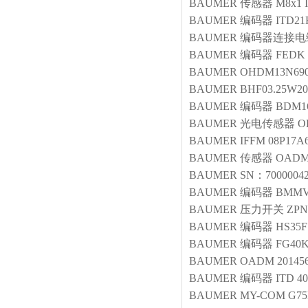
BAUMER
传感器
M8x1 
BAUMER
编码器
ITD21H
BAUMER
编码器连接电
BAUMER
编码器
FEDK 
BAUMER
OHDM13N690
BAUMER
BHF03.25W20
BAUMER
编码器
BDM16
BAUMER
光电传感器
O
BAUMER
IFFM 08P17A
BAUMER
传感器
OADM
BAUMER
SN：70000042
BAUMER
编码器
BMMV
BAUMER
压力开关
ZPN
BAUMER
编码器
HS35F
BAUMER
编码器
FG40K
BAUMER
OADM 201456
BAUMER
编码器
ITD 40
BAUMER
MY-COM G75P