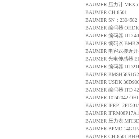
BAUMER
压力计
MEX5 
BAUMER
CH-8501
BAUMER
SN：2304582
BAUMER
编码器
OHDK 
BAUMER
编码器
ITD 40
BAUMER
编码器
BMB2
BAUMER
电容式接近开
BAUMER
光电传感器
E
BAUMER
编码器
ITD21
BAUMER
BMSH58S1G24
BAUMER
USDK 30D90
BAUMER
编码器
ITD 42
BAUMER
10242042 OH
BAUMER
IFRP 12P1501
BAUMER
IFRM08P17A
BAUMER
压力表
MIT3D
BAUMER
BPMD 14G1P2
BAUMER
CH-8501 BHF0