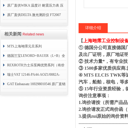
原厂直供WIKA 温度计 耐震压力表 压
力开关 变送器
原厂直供DELTA 激光测距仪 FT2007
24VDC
详细介绍
相关新闻
Related news
【
上海翊霈工业控制设
MTS上海翊霈元旦系列
① 德国分公司直接德国
及出厂证明，原厂地证
RHM3050MR081A01
德国兰宝LENORD+BAUER（L+B）全
② 技术力量*，有专业
系列编码器
REXROTH力士乐泵阀优势系列（有价
③ 1500多家优质供
目表）
瑞士VAT 12146-PA44-AOZ1/0082A-
④ MTS ELCIS 
汽车，船舶，核电，等
1173938
GAT Einbausatz 169298010546 原厂直销
⑤ 15年行业资质经验
询价注意事项：
1.询价请按（所需产品
2.询价请发正式询价
3.提供zui原始的询价
----------------------------------