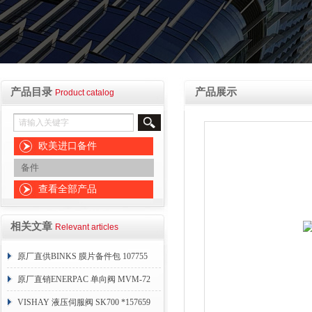
产品目录
产品展示
Product catalog
欧美进口备件
备件
查看全部产品
相关文章
Relevant articles
原厂直供BINKS 膜片备件包 107755
原厂直销ENERPAC 单向阀 MVM-72
VISHAY 液压伺服阀 SK700 *157659