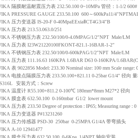
IKA
隔膜耐温耐震压力表
232.50.100 0~10MPa 管径：1-1/2 600#
IKA
PRESSURE GAUGE
233.50.100 600～600kPa11/4"NP
IKA
压力变送器
IS-20-F 0-40MpaEExiaⅡCT4G3/4″B
IKA
压力表
213.53.063.0/251
IKA
不锈钢压力表
232.50/100/0-4.0MPAG/1/2"NPT Male/LM
IKA
压力表
I23W21220100FKONT-821.1-16BAR-1-2"
IKA
不锈钢压力表
232.50/100/0-600kPAG/1/2"NPT Male/LM
IKA
压力表
111.16.63 160KPA 1.6BAR D63 0-160KPA/1.6BAR(
IKA
表
9022856 Model: 233.30 Nominal size: 100 mm Scale range: 0.
IKA
电接点隔膜压力表
233.50.100+821.11 0-25bar G1/4" 径向 量
S316L 安装方式：Screw
IKA
温度计
R55.100+811.2 0-100℃ 180mm*8mm M27*2 径向
IKA
膜盒表
632.50.100 0-160mbar G1/2 lower mount
IKA
压力表
233.50 Degree of protection : IP65; Measuring range : 0 
IKA
压力变送器
P#13231260
IKA
压力传感器
PSD-30 250bar 0-25MPA G1/4A 带弯插头
IKA
A-10 12941477
IKA
膜盒压力表
632.50.100 0-6Kpa 1/4NPT 轴向安装