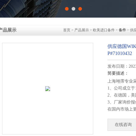
产品展示
首页
>
产品展示
>
欧美进口备件
>
备件
> 供应
供应德国WIKA 
P#71010432
发布日期：2023-
简要描述：
上海翊霈专业
1、公司成立于
2、在德国，
3、厂家询价
在国内市场上
4、德国公司
部发货！
在线咨询
供应德国WIKA 压力