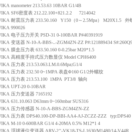
IKA
manometer
213.53.63 10BAR G1/4B
IKA
SF6密度表
212.22.100+821.2.2 7214042
IKA
耐震压力表
233.50.160 Y150（0～2.5Mpa） M20X1.5
IKA
990026
IKA
电子压力开关
PSD-31 0-100BAR P#40391919
IKA
变送器
N-10-A-BBS-..-ZGM4ZN-ZZ P#:121889434 S#:260Q
IKA
膜盒压力表
633.50.160 0-0.25bar M20*1.5
IKA
高精度手持式压力数显仪
Model CPH6400
IKA
压力表
213.53.063.LM.0.6Mpa;G1/4
IKA
压力表
232.50 0~1MPA 表盘Φ160 G1/2外螺纹
IKA
压力表
213.53.100 1MPA PT3/8 轴向
IKA
UPT-20 0-10BAR
IKA
压力变送器
7165192
IKA
631.10.063 D63mm 0~160mbar SUS316
IKA
压力传感器
N-10-A-BBS-ZGM4ZN-ZZ
IKA
压力表
DPS40.100-DP-BBI-AA4-AJ-ZCZZ-ZZZ typ:DPS40
IKA
M-10 0-600BAR G1/4 4-20MA 0.5% M12*1 4
IKA
浮球液位变送器
ARV-2’’-VK18-TS-L1630/M1480/14-V44R