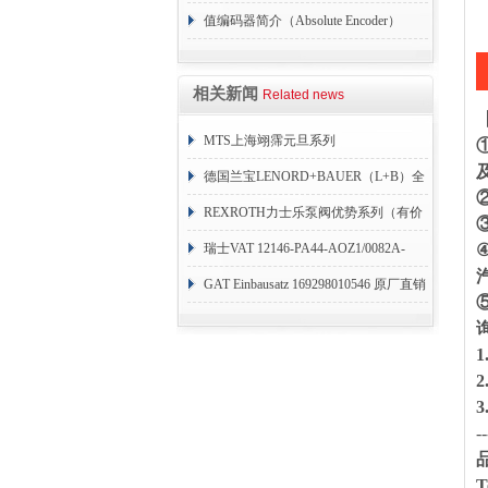
值编码器简介（Absolute Encoder）
相关新闻
Related news
MTS上海翊霈元旦系列
RHM3050MR081A01
德国兰宝LENORD+BAUER（L+B）全
系列编码器
REXROTH力士乐泵阀优势系列（有价
目表）
瑞士VAT 12146-PA44-AOZ1/0082A-
1173938
GAT Einbausatz 169298010546 原厂直销
--
T