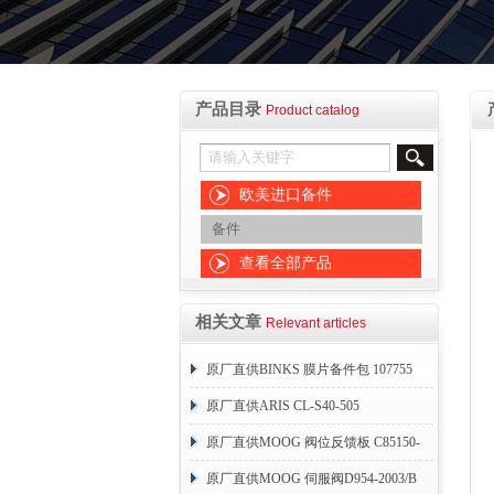
产品目录
Product catalog
欧美进口备件
备件
查看全部产品
相关文章
Relevant articles
原厂直供BINKS 膜片备件包 107755
原厂直供ARIS CL-S40-505
原厂直供MOOG 阀位反馈板 C85150-
004
原厂直供MOOG 伺服阀D954-2003/B