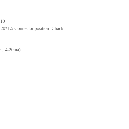
.10
0*1.5 Connector position ：back
，4-20ma)