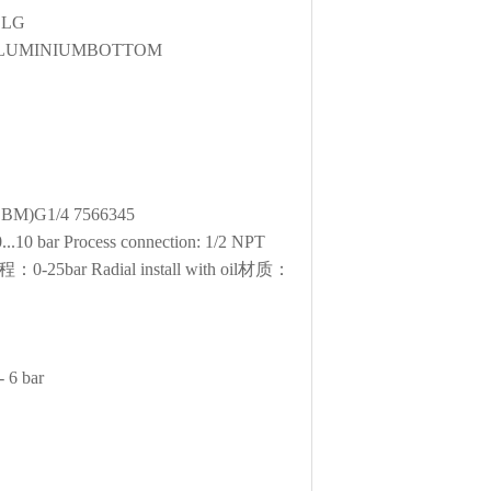
 LG
TMALUMINIUMBOTTOM
CBM)G1/4 7566345
..10 bar Process connection: 1/2 NPT
程：0-25bar Radial install with oil材质：
- 6 bar