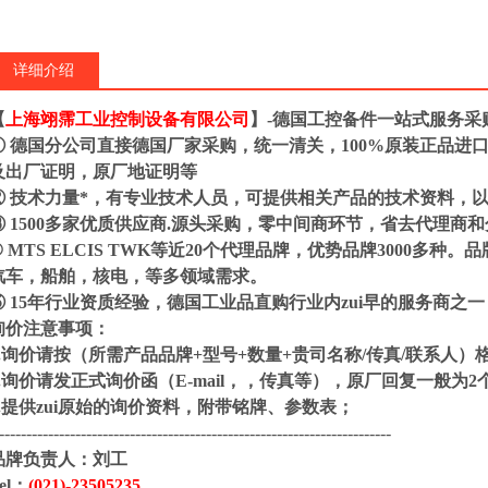
详细介绍
【
上海翊霈工业控制设备有限公司
】-德国工控备件一站式服务采
① 德国分公司直接德国厂家采购，统一清关，100%原装正品进
及出厂证明，原厂地证明等
② 技术力量*，有专业技术人员，可提供相关产品的技术资料，
③ 1500多家优质供应商.源头采购，零中间商环节，省去代理商
④ MTS ELCIS TWK等近20个代理品牌，优势品牌3000多
汽车，船舶，核电，等多领域需求。
⑤ 15年行业资质经验，德国工业品直购行业内zui早的服务商之
询价注意事项：
1.询价请按（所需产品品牌+型号+数量+贵司名称/传真/联
2.询价请发正式询价函（E-mail，，传真等），原厂回复
3.提供zui原始的询价资料，附带铭牌、参数表；
------------------------------------------------------------------------
品牌负责人：
刘工
el：
(021)-
23505235