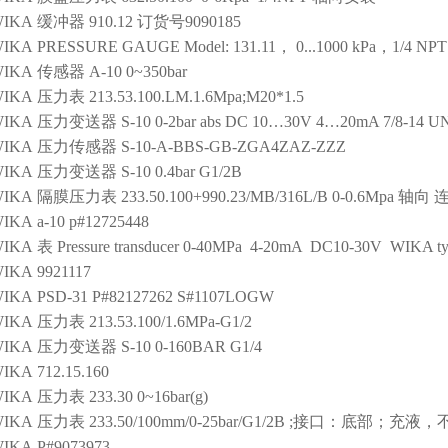
IKA
缓冲器
910.12 订货号9090185
IKA
PRESSURE GAUGE
Model: 131.11， 0...1000 kPa，1/4 NPT
IKA
传感器
A-10 0~350bar
IKA
压力表
213.53.100.LM.1.6Mpa;M20*1.5
IKA
压力变送器
S-10 0-2bar abs DC 10…30V 4…20mA 7/8-14 UN
IKA
压力传感器
S-10-A-BBS-GB-ZGA4ZAZ-ZZZ
IKA
压力变送器
S-10 0.4bar G1/2B
IKA
隔膜压力表
233.50.100+990.23/MB/316L/B 0-0.6Mpa 
IKA
a-10 p#12725448
IKA
表
Pressure transducer 0-40MPa 4-20mA DC10-30V WIKA ty
IKA
9921117
IKA
PSD-31 P#82127262 S#1107LOGW
IKA
压力表
213.53.100/1.6MPa-G1/2
IKA
压力变送器
S-10 0-160BAR G1/4
IKA
712.15.160
IKA
压力表
233.30 0~16bar(g)
IKA
压力表
233.50/100mm/0-25bar/G1/2B ;接口：底部；充液
IKA
P#9073973