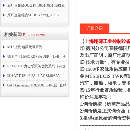
原厂直销MOOG 阀 D661-4651 穆格原
厂D661
原厂直销雄克SCHUNK气缸302133
详细介绍
相关新闻
Related news
【
上海翊霈工业控制设
MTS上海翊霈元旦系列
① 德国分公司直接德国
及出厂证明，原厂地证
RHM3050MR081A01
德国兰宝LENORD+BAUER（L+B）全
② 技术力量*，有专业
系列编码器
REXROTH力士乐泵阀优势系列（有价
③ 1500多家优质供
目表）
瑞士VAT 12146-PA44-AOZ1/0082A-
④ MTS ELCIS 
汽车，船舶，核电，等
1173938
GAT Einbausatz 169298010546 原厂直销
⑤ 15年行业资质经验
询价注意事项：
1.询价请按（所需产品
2.询价请发正式询价
3.提供zui原始的询价
----------------------------------