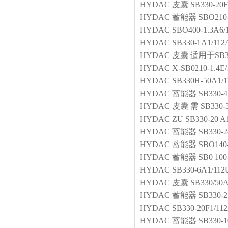
HYDAC
皮囊
SB330-20
HYDAC
蓄能器
SBO210-
HYDAC
SBO400-1.3A6/
HYDAC
SB330-1A1/112
HYDAC
皮囊
适用于SB330
HYDAC
X-SB0210-1.4E
HYDAC
SB330H-50A1/1
HYDAC
蓄能器
SB330-4
HYDAC
皮囊
需 SB33
HYDAC
ZU SB330-20 A
HYDAC
蓄能器
SB330-2
HYDAC
蓄能器
SBO140
HYDAC
蓄能器
SB0 100
HYDAC
SB330-6A1/112
HYDAC
皮囊
SB330/50A
HYDAC
蓄能器
SB330-
HYDAC
SB330-20F1/11
HYDAC
蓄能器
SB330-1