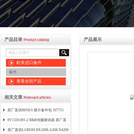
产品目录
产品展示
Product catalog
欧美进口备件
备件
查看全部产品
相关文章
Relevant articles
原厂直供BINKS 膜片备件包 107755
8V1320.001-2 B&R伺服驱动器 原厂直
供
原厂直供LABOM BX1008-A268-N4200