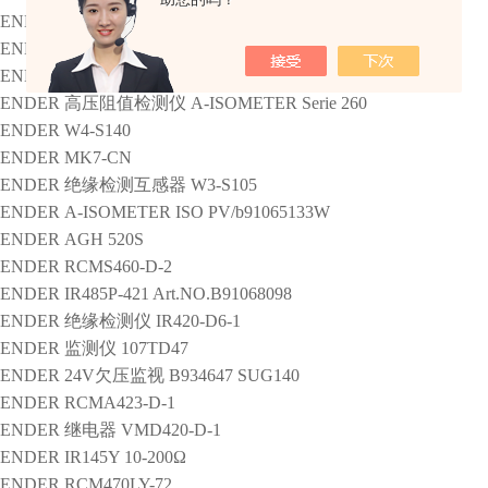
ENDER
RCMA472LY B9404207
ENDER
VMD420 0~500V 3(N)AC
ENDER
隔离变压器
ES710/10000
ENDER
高压阻值检测仪
A-ISOMETER Serie 260
ENDER
W4-S140
ENDER
MK7-CN
ENDER
绝缘检测互感器
W3-S105
ENDER
A-ISOMETER ISO PV/b91065133W
ENDER
AGH 520S
ENDER
RCMS460-D-2
ENDER
IR485P-421 Art.NO.B91068098
ENDER
绝缘检测仪
IR420-D6-1
ENDER
监测仪
107TD47
ENDER
24V欠压监视
B934647 SUG140
ENDER
RCMA423-D-1
ENDER
继电器
VMD420-D-1
ENDER
IR145Y 10-200Ω
ENDER
RCM470LY-72