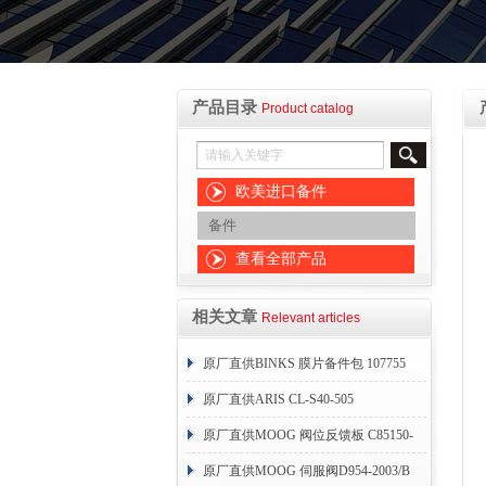
产品目录
Product catalog
欧美进口备件
备件
查看全部产品
相关文章
Relevant articles
原厂直供BINKS 膜片备件包 107755
原厂直供ARIS CL-S40-505
原厂直供MOOG 阀位反馈板 C85150-
004
原厂直供MOOG 伺服阀D954-2003/B