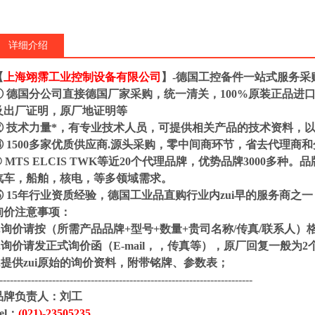
详细介绍
【
上海翊霈工业控制设备有限公司
】-德国工控备件一站式服务采
① 德国分公司直接德国厂家采购，统一清关，100%原装正品进
及出厂证明，原厂地证明等
② 技术力量*，有专业技术人员，可提供相关产品的技术资料，
③ 1500多家优质供应商.源头采购，零中间商环节，省去代理商
④ MTS ELCIS TWK等近20个代理品牌，优势品牌3000多
汽车，船舶，核电，等多领域需求。
⑤ 15年行业资质经验，德国工业品直购行业内zui早的服务商之
询价注意事项：
1.询价请按（所需产品品牌+型号+数量+贵司名称/传真/联
2.询价请发正式询价函（E-mail，，传真等），原厂回复
3.提供zui原始的询价资料，附带铭牌、参数表；
------------------------------------------------------------------------
品牌负责人：
刘工
el：
(021)-
23505235