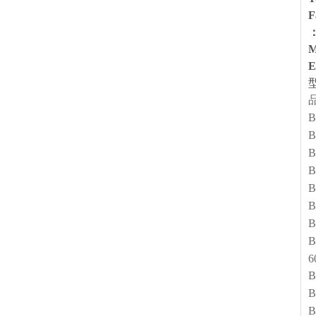
F
M
E
B
B
B
B
B
B
B
B
6
B
B
B