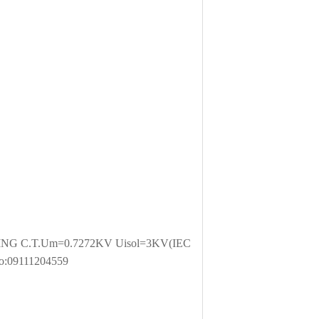
C.T.Um=0.7272KV Uisol=3KV(IEC
no:09111204559