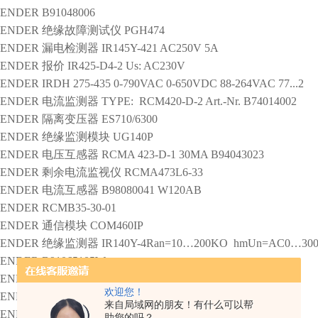
ENDER
B91048006
ENDER
绝缘故障测试仪
PGH474
ENDER
漏电检测器
IR145Y-421 AC250V 5A
ENDER
报价
IR425-D4-2 Us: AC230V
ENDER
IRDH 275-435 0-790VAC 0-650VDC 88-264VAC 77...2
ENDER
电流监测器
TYPE: RCM420-D-2 Art.-Nr. B74014002
ENDER
隔离变压器
ES710/6300
ENDER
绝缘监测模块
UG140P
ENDER
电压互感器
RCMA 423-D-1 30MA B94043023
ENDER
剩余电流监视仪
RCMA473L6-33
ENDER
电流互感器
B98080041 W120AB
ENDER
RCMB35-30-01
ENDER
通信模块
COM460IP
ENDER
绝缘监测器
IR140Y-4Ran=10…200KO hmUn=AC0…30
ENDER
B91065105W
ENDER
电压互感器
RCMA 472ly-21 30mA
欢迎您！
ENDER
AGH150W-4，B98018006
来自局域网的朋友！有什么可以帮
ENDER
检测仪
IR470LY2-4061 400V
助您的吗？