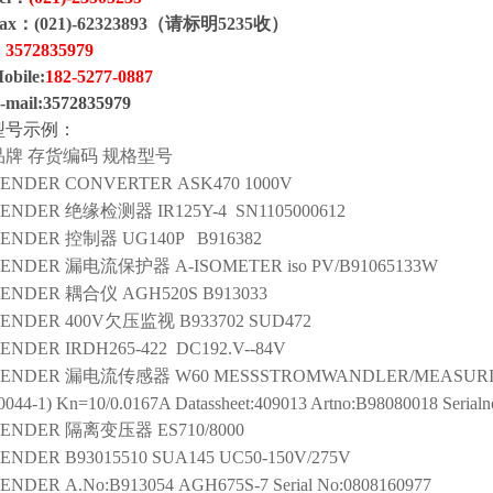
ax：(021)-62323893（请标明5235收）
：
3572835979
obile:
1
82
-
5277
-
0887
-mail:
3572835979
型号示例：
品牌
存货编码
规格型号
ENDER
CONVERTER
ASK470 1000V
ENDER
绝缘检测器
IR125Y-4 SN1105000612
ENDER
控制器
UG140P B916382
ENDER
漏电流保护器
A-ISOMETER iso PV/B91065133W
ENDER
耦合仪
AGH520S B913033
ENDER
400V欠压监视
B933702 SUD472
ENDER
IRDH265-422 DC192.V--84V
ENDER
漏电流传感器
W60 MESSSTROMWANDLER/MEASURING 
0044-1) Kn=10/0.0167A Datassheet:409013 Artno:B98080018 Serial
ENDER
隔离变压器
ES710/8000
ENDER
B93015510 SUA145 UC50-150V/275V
ENDER
A.No:B913054 AGH675S-7 Serial No:0808160977