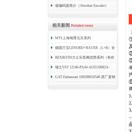
值编码器简介（Absolute Encoder）
相关新闻
Related news
MTS上海翊霈元旦系列
RHM3050MR081A01
德国兰宝LENORD+BAUER（L+B）全
系列编码器
REXROTH力士乐泵阀优势系列（有价
目表）
瑞士VAT 12146-PA44-AOZ1/0082A-
1173938
GAT Einbausatz 169298010546 原厂直销
--
T