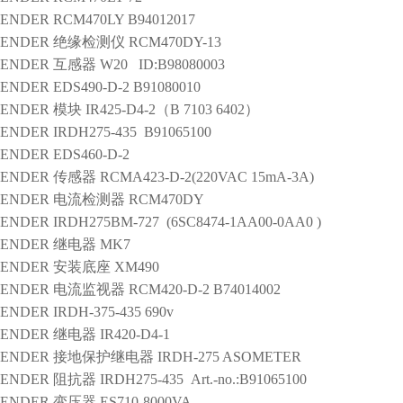
ENDER
RCM470LY B94012017
ENDER
绝缘检测仪
RCM470DY-13
ENDER
互感器
W20 ID:B98080003
ENDER
EDS490-D-2 B91080010
ENDER
模块
IR425-D4-2（B 7103 6402）
ENDER
IRDH275-435 B91065100
ENDER
EDS460-D-2
ENDER
传感器
RCMA423-D-2(220VAC 15mA-3A)
ENDER
电流检测器
RCM470DY
ENDER
IRDH275BM-727 (6SC8474-1AA00-0AA0 )
ENDER
继电器
MK7
ENDER
安装底座
XM490
ENDER
电流监视器
RCM420-D-2 B74014002
ENDER
IRDH-375-435 690v
ENDER
继电器
IR420-D4-1
ENDER
接地保护继电器
IRDH-275 ASOMETER
ENDER
阻抗器
IRDH275-435 Art.-no.:B91065100
ENDER
变压器
ES710-8000VA