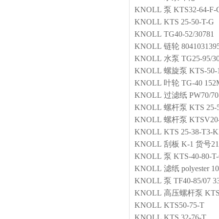
KNOLL
泵
KTS32-64-F-
KNOLL
KTS 25-50-T-G
KNOLL
TG40-52/30781
KNOLL
链轮
804103139
KNOLL
水泵
TG25-95/30
KNOLL
螺旋泵
KTS-50-
KNOLL
叶轮
TG-40 15
KNOLL
过滤纸
PW70/
KNOLL
螺杆泵
KTS 25-
KNOLL
螺杆泵
KTSV20
KNOLL
KTS 25-38-T3-K
KNOLL
刮板
K-1 货号21
KNOLL
泵
KTS-40-80-T
KNOLL
滤纸
polyester 
KNOLL
泵
TF40-85/07 3
KNOLL
高压螺杆泵
KTS
KNOLL
KTS50-75-T
KNOLL
KTS 32-76-T