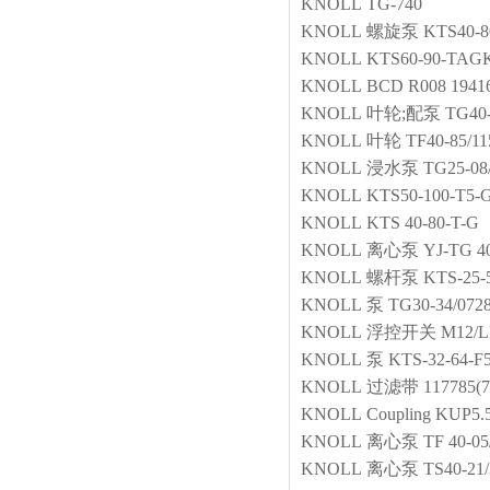
KNOLL
TG-740
KNOLL
螺旋泵
KTS40-8
KNOLL
KTS60-90-TAG
KNOLL
BCD R008 1941
KNOLL
叶轮;配泵
TG40-
KNOLL
叶轮
TF40-85/11
KNOLL
浸水泵
TG25-08
KNOLL
KTS50-100-T5-
KNOLL
KTS 40-80-T-G
KNOLL
离心泵
YJ-TG 4
KNOLL
螺杆泵
KTS-25-
KNOLL
泵
TG30-34/072
KNOLL
浮控开关
M12/LE
KNOLL
泵
KTS-32-64-F
KNOLL
过滤带
117785(
KNOLL
Coupling
KUP5.5
KNOLL
离心泵
TF 40-05
KNOLL
离心泵
TS40-21