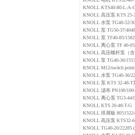
KNOLL
KTS40-80-L-A-G
KNOLL
高压泵
KTS 25-
KNOLL
水泵
TG40-52/30
KNOLL
泵
TG50-37/404
KNOLL
泵
TF40-85/1582
KNOLL
离心泵
TF 40-05
KNOLL
高压螺杆泵（含
KNOLL
泵
TG40-36/155
KNOLL
M12/switch point
KNOLL
水泵
TG40-36/22
KNOLL
泵
KTS 32-48-
KNOLL
滤布
PN100/100
KNOLL
离心泵
TG3-44/
KNOLL
KTS 20-48-T-G
KNOLL
排屑板
8051522
KNOLL
高压泵
KTS32-
KNOLL
TG40-20/22285 