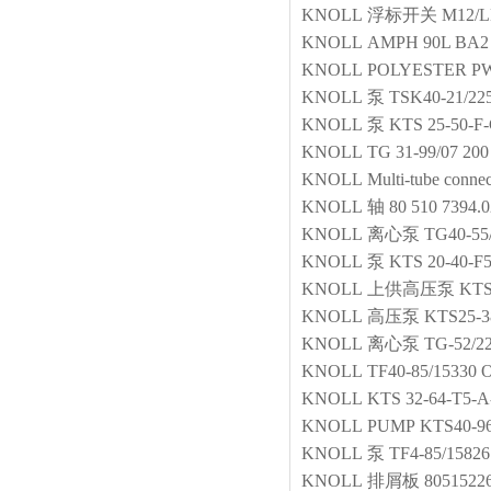
KNOLL
浮标开关
M12/L
KNOLL
AMPH 90L BA2 
KNOLL
POLYESTER PW
KNOLL
泵
TSK40-21/22
KNOLL
泵
KTS 25-50-F
KNOLL
TG 31-99/07 200
KNOLL
Multi-tube connec
KNOLL
轴
80 510 7394.
KNOLL
离心泵
TG40-55
KNOLL
泵
KTS 20-40-F
KNOLL
上供高压泵
KTS
KNOLL
高压泵
KTS25-3
KNOLL
离心泵
TG-52/2
KNOLL
TF40-85/15330
KNOLL
KTS 32-64-T5-A
KNOLL
PUMP
KTS40-9
KNOLL
泵
TF4-85/15826
KNOLL
排屑板
8051522