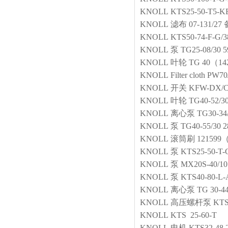
KNOLL
KTS25-50-T5-K
KNOLL
滤布
07-131/27
KNOLL
KTS50-74-F
KNOLL
泵
TG25-08/30 5
KNOLL
叶轮
TG 40（1
KNOLL
Filter cloth
PW70/
KNOLL
开关
KFW-DX/C/
KNOLL
叶轮
TG40-52
KNOLL
离心泵
TG30-34
KNOLL
泵
TG40-55/30 2
KNOLL
滚筒刷
121599
KNOLL
泵
KTS25-50-T-
KNOLL
泵
MX20S-40/10
KNOLL
泵
KTS40-80-L
KNOLL
离心泵
TG 30-44
KNOLL
高压螺杆泵
KTS
KNOLL
KTS 25-60-T
KNOLL
电机
KTS32-48-