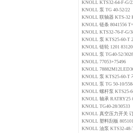
KNOLL
KTS32-64-F
KNOLL
泵
TG 40-52/22
KNOLL
联轴器
KTS-32 
KNOLL
链条
8041556 T
KNOLL
KTS32-76-F
KNOLL
泵
KTS25-60-T 
KNOLL
链轮
1201 83120
KNOLL
泵
TG40-52/302
KNOLL
77053+75496
KNOLL
78882M12LED3
KNOLL
泵
KTS25-60-
KNOLL
泵
TG 50-10/55
KNOLL
螺杆泵
KTS25-6
KNOLL
轴承
RATRY25 
KNOLL
TG40-28/30533
KNOLL
真空压力开关
订
KNOLL
塑料刮板
80510
KNOLL
油泵
KTS32-48-