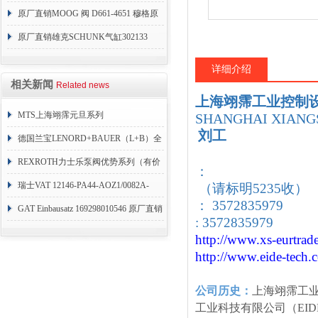
原厂直销MOOG 阀 D661-4651 穆格原
厂D661
原厂直销雄克SCHUNK气缸302133
详细介绍
相关新闻
Related news
上海翊霈工业控制
MTS上海翊霈元旦系列
SHANGHAI XIANGS
刘工
RHM3050MR081A01
德国兰宝LENORD+BAUER（L+B）全
系列编码器
REXROTH力士乐泵阀优势系列（有价
：
目表）
瑞士VAT 12146-PA44-AOZ1/0082A-
（请标明5235收）
： 3572835979
1173938
GAT Einbausatz 169298010546 原厂直销
: 3572835979
http://www.xs-eurtrad
http://www.eide-tech
.
公司历史：
上海翊霈工
工业科技有限公司（EID