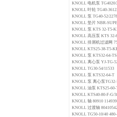
KNOLL
电机泵
TG4020/
KNOLL
叶轮
TG40-3612
KNOLL
泵
TG40-52/227
KNOLL
垫片
NBR-SUPE
KNOLL
泵
KTS 32-T5-
KNOLL
高压泵
KTS 32-
KNOLL
排屑机过滤网
7
KNOLL
KTS25-38-T5-K
KNOLL
泵
KTS32-64-T
KNOLL
离心泵
YJ-TG-5
KNOLL
TG30-54/11533
KNOLL
泵
KTS32-64-T
KNOLL
泵
离心泵TG32-78
KNOLL
油泵
KTS25-60-
KNOLL
KTS40-80-F
KNOLL
轴
80910 114939
KNOLL
过渡轴
8041054
KNOLL
TG50-10/40 480-1