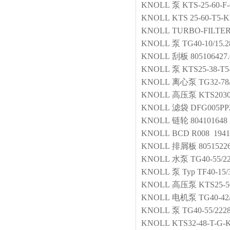
KNOLL
泵
KTS-25-60-F
KNOLL
KTS 25-60-T5-
KNOLL
TURBO-FILTER 
KNOLL
泵
TG40-10/15.
KNOLL
刮板
805106427
KNOLL
泵
KTS25-38-T
KNOLL
离心泵
TG32-78
KNOLL
高压泵
KTS203
KNOLL
滤袋
DFG005PP
KNOLL
链轮
804101648
KNOLL
BCD R008 1941
KNOLL
排屑板
8051522
KNOLL
水泵
TG40-55/22
KNOLL
泵
Typ TF40-15/
KNOLL
高压泵
KTS25-5
KNOLL
电机泵
TG40-4
KNOLL
泵
TG40-55/222
KNOLL
KTS32-48-T-G-