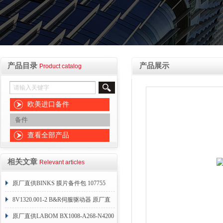
产品目录
产品展示
Product catalog
欧美进口备件
备件
查看全部产品
相关文章
Relevant articles
原厂直供BINKS 膜片备件包 107755
8V1320.001-2 B&R伺服驱动器 原厂直
供
原厂直供LABOM BX1008-A268-N4200