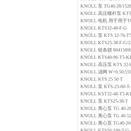
KNOLL
泵
TG40-28/152
KNOLL
高压螺杆泵
KTS
KNOLL
电机
用于用于TG32
KNOLL
KTS32-48-F-G
KNOLL
泵
KTS 32-76-T
KNOLL
KTS25-38-F
KNOLL
链条锁
8041589
KNOLL
KTS40-96-T5-K
KNOLL
高压泵
KTS 32-
KNOLL
滤网
W=0.50;55
KNOLL
KTS 25 50 T
KNOLL
泵
KTS-25-60-T
KNOLL
KST32-48-T5-K
KNOLL
泵
KTS25-38-T
KNOLL
离心泵
TG 40-28
KNOLL
离心泵
TG 40-52
KNOLL
离心泵
TG40-20
KNOLL
KTS50-100-T-G