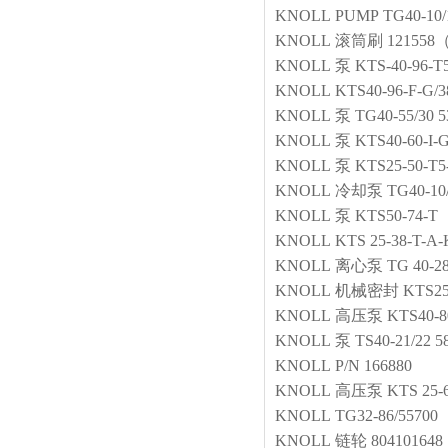
KNOLL
PUMP
TG40-10/
KNOLL
滚筒刷
121558
KNOLL
泵
KTS-40-96-T
KNOLL
KTS40-96-F
KNOLL
泵
TG40-55/30 5
KNOLL
泵
KTS40-60-I-
KNOLL
泵
KTS25-50-T
KNOLL
冷却泵
TG40-10
KNOLL
泵
KTS50-74-T
KNOLL
KTS 25-38-T-A
KNOLL
离心泵
TG 40-28
KNOLL
机械密封
KTS25
KNOLL
高压泵
KTS40-8
KNOLL
泵
TS40-21/22 5
KNOLL
P/N 166880
KNOLL
高压泵
KTS 25-
KNOLL
TG32-86/55700
KNOLL
链轮
804101648