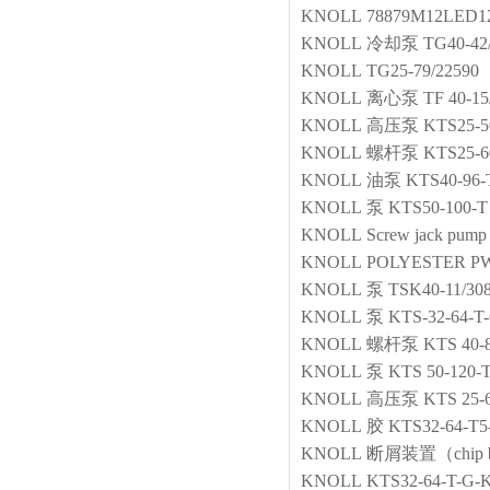
KNOLL
78879M12LED1
KNOLL
冷却泵
TG40-42
KNOLL
TG25-79/22590
KNOLL
离心泵
TF 40-15
KNOLL
高压泵
KTS25-5
KNOLL
螺杆泵
KTS25-6
KNOLL
油泵
KTS40-96-
KNOLL
泵
KTS50-100-T
KNOLL
Screw jack pump
KNOLL
POLYESTER PW
KNOLL
泵
TSK40-11/30
KNOLL
泵
KTS-32-64-T
KNOLL
螺杆泵
KTS 40-
KNOLL
泵
KTS 50-120-
KNOLL
高压泵
KTS 25-
KNOLL
胶
KTS32-64-T
KNOLL
断屑装置（chip br
KNOLL
KTS32-64-T-G-