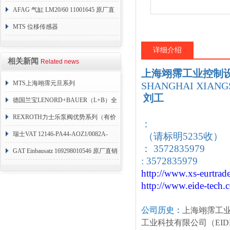
AFAG 气缸 LM20/60 11001645 原厂直
销
MTS 位移传感器
RHM1600MD701S1G4100
详细介绍
相关新闻
Related news
上海翊霈工业控制
MTS上海翊霈元旦系列
SHANGHAI XIANGS
刘工
RHM3050MR081A01
德国兰宝LENORD+BAUER（L+B）全
系列编码器
REXROTH力士乐泵阀优势系列（有价
：
目表）
瑞士VAT 12146-PA44-AOZ1/0082A-
（请标明5235收）
： 3572835979
1173938
GAT Einbausatz 169298010546 原厂直销
: 3572835979
http://www.xs-eurtrad
http://www.eide-tech
.
公司历史：
上海翊霈工
工业科技有限公司（EID