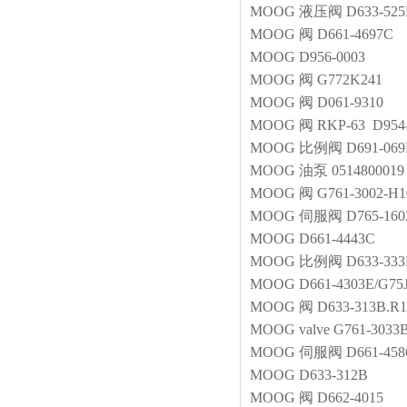
MOOG
液压阀
D633-52
MOOG
阀
D661-4697C
MOOG
D956-0003
MOOG
阀
G772K241
MOOG
阀
D061-9310
MOOG
阀
RKP-63 D954-
MOOG
比例阀
D691-0
MOOG
油泵
0514800019
MOOG
阀
G761-3002-H
MOOG
伺服阀
D765-16
MOOG
D661-4443C
MOOG
比例阀
D633-33
MOOG
D661-4303E/G
MOOG
阀
D633-313B.
MOOG
valve
G761-3033
MOOG
伺服阀
D661-45
MOOG
D633-312B
MOOG
阀
D662-4015