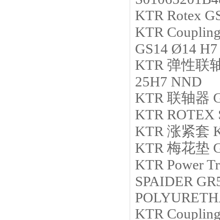
KTR
Rotex G
KTR
Coupling
GS14 Ø14 H7 
KTR
弹性联
25H7 NND
KTR
联轴器
KTR
ROTEX S
KTR
涨紧套
KTR
梅花垫
KTR
Power Tr
SPAIDER G
POLYURETH
KTR
Couplin