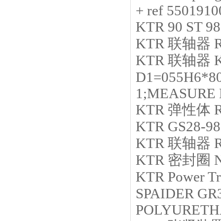
+ ref 550191
KTR
90 ST 9
KTR
联轴器
KTR
联轴器
D1=055H6*8
1;MEASURE
KTR
弹性体
KTR
GS28-98
KTR
联轴器
KTR
密封圈
N
KTR
Power Tr
SPAIDER G
POLYURETH