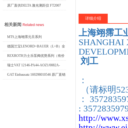
力开关 变送器
原厂直供DELTA 激光测距仪 FT2007
24VDC
详细介绍
相关新闻
Related news
上海翊霈工
MTS上海翊霈元旦系列
SHANGHAI 
RHM3050MR081A01
德国兰宝LENORD+BAUER（L+B）全
DEVELOPME
系列编码器
REXROTH力士乐泵阀优势系列（有价
刘工
目表）
瑞士VAT 12146-PA44-AOZ1/0082A-
1173938
GAT Einbausatz 169298010546 原厂直销
：
（请标明52
： 35728359
: 357283597
http://www.xs
http://www.ei