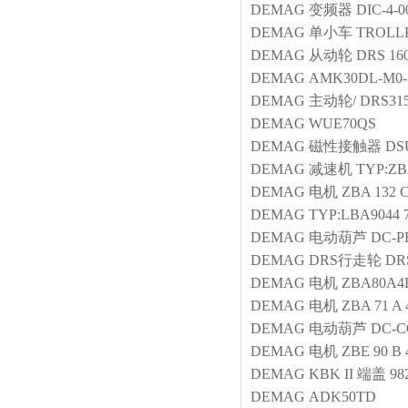
DEMAG
变频器
DIC-4-0
DEMAG
单小车
TROLLE
DEMAG
从动轮
DRS 16
DEMAG
AMK30DL-M0-35
DEMAG
主动轮/
DRS315
DEMAG
WUE70QS
DEMAG
磁性接触器
DS
DEMAG
减速机
TYP:ZB
DEMAG
电机
ZBA 132 
DEMAG
TYP:LBA9044 7
DEMAG
电动葫芦
DC-P
DEMAG
DRS行走轮
DR
DEMAG
电机
ZBA80A4
DEMAG
电机
ZBA 71 A 
DEMAG
电动葫芦
DC-C
DEMAG
电机
ZBE 90 B 
DEMAG
KBK II 端盖
98
DEMAG
ADK50TD