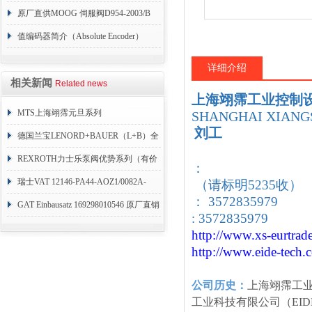
004
原厂直供MOOG 伺服阀D954-2003/B
值编码器简介（Absolute Encoder）
详细介绍
相关新闻
Related news
上海翊霈工业控制
MTS上海翊霈元旦系列
SHANGHAI XIANGS
刘工
RHM3050MR081A01
德国兰宝LENORD+BAUER（L+B）全
系列编码器
REXROTH力士乐泵阀优势系列（有价
：
目表）
瑞士VAT 12146-PA44-AOZ1/0082A-
（请标明5235收）
： 3572835979
1173938
GAT Einbausatz 169298010546 原厂直销
: 3572835979
http://www.xs-eurtrad
http://www.eide-tech
.
公司历史：
上海翊霈工
工业科技有限公司（EID