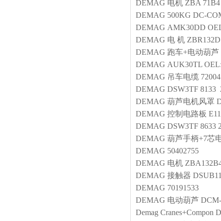
DEMAG
电机
ZBA 71B4
DEMAG
500KG DC-COM
DEMAG
AMK30DD OEL
DEMAG
电 机
ZBR132D1
DEMAG
跑车+电动葫芦
DEMAG
AUK30TL OEL:0
DEMAG
吊车电缆
72004
DEMAG
DSW3TF 8133 
DEMAG
葫芦电机风罩
DEMAG
控制电路板
E11
DEMAG
DSW3TF 8633 
DEMAG
葫芦手柄+7芯
DEMAG
50402755
DEMAG
电机
ZBA132B4
DEMAG
接触器
DSUB11
DEMAG
70191533
DEMAG
电动葫芦
DCM-P
Demag Cranes+Compon
D