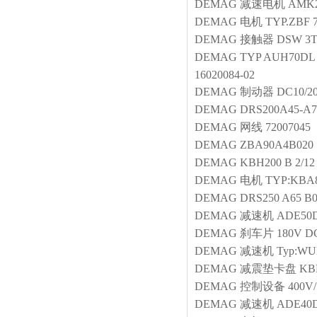
DEMAG
减速电机
AMK2
DEMAG
电机
TYP.ZBF 7
DEMAG
接触器
DSW 3TF
DEMAG
TYP AUH70DL O
16020084-02
DEMAG
制动器
DC10/2
DEMAG
DRS200A45-A
DEMAG
网线
72007045
DEMAG
ZBA90A4B020
DEMAG
KBH200 B 2/12
DEMAG
电机
TYP:KBA8
DEMAG
DRS250 A65 B
DEMAG
减速机
ADE50D
DEMAG
刹车片
180V DC
DEMAG
减速机
Typ:WU
DEMAG
减震垫卡盘
KB
DEMAG
控制设备
400V/
DEMAG
减速机
ADE40D