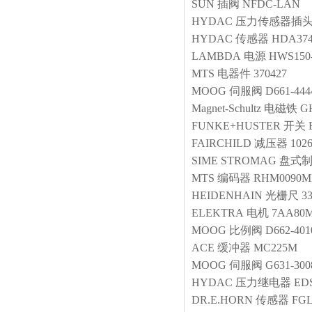
SUN
插阀
NFDC-LAN
HYDAC
压力传感器插
HYDAC
传感器
HDA374
LAMBDA
电源
HWS150-
MTS
电器件
370427
MOOG
伺服阀
D661-44
Magnet-Schultz
电磁铁
G
FUNKE+HUSTER
开关
FAIRCHILD
减压器
102
SIME STROMAG
盘式
MTS
编码器
RHM0090M
HEIDENHAIN
光栅尺
3
ELEKTRA
电机
7AA80M
MOOG
比例阀
D662-40
ACE
缓冲器
MC225M
MOOG
伺服阀
G631-30
HYDAC
压力继电器
EDS
DR.E.HORN
传感器
FGL