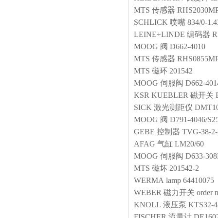
MTS
传感器
RHS2030MP
SCHLICK
喷嘴
834/0-1.
LEINE+LINDE
编码器
R
MOOG
阀
D662-4010
MTS
传感器
RHS0855MP
MTS
磁环
201542
MOOG
伺服阀
D662-40
KSR KUEBLER
磁开关
SICK
激光测距仪
DMT10
MOOG
阀
D791-4046/S
GEBE
控制器
TVG-38-2
AFAG
气缸
LM20/60
MOOG
伺服阀
D633-30
MTS
磁坏
201542-2
WERMA
lamp
64410075
WEBER
磁力开关
order 
KNOLL
液压泵
KTS32-4
FISCHER
流量计
DE160