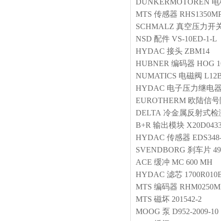
DUNKERMOTOREN
电
MTS
传感器
RHS1350MP
SCHMALZ
真空压力开
NSD
配件
VS-10ED-1-L
HYDAC
接头
ZBM14
HUBNER
编码器
HOG 1
NUMATICS
电磁阀
L12
HYDAC
电子压力继电
EUROTHERM
欧陆信号
DELTA
冷金属反射式检
B+R
输出模块
X20D043
HYDAC
传感器
EDS348-
SVENDBORG
刹车片
49
ACE
缓冲
MC 600 MH
HYDAC
滤芯
1700R01
MTS
编码器
RHM0250M
MTS
磁坏
201542-2
MOOG
泵
D952-2009-10