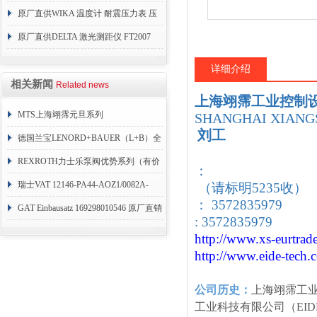
原厂直供WIKA 温度计 耐震压力表 压
力开关 变送器
原厂直供DELTA 激光测距仪 FT2007
24VDC
详细介绍
相关新闻
Related news
上海翊霈工业控制
MTS上海翊霈元旦系列
SHANGHAI XIANGS
刘工
RHM3050MR081A01
德国兰宝LENORD+BAUER（L+B）全
系列编码器
REXROTH力士乐泵阀优势系列（有价
：
目表）
瑞士VAT 12146-PA44-AOZ1/0082A-
（请标明5235收）
： 3572835979
1173938
GAT Einbausatz 169298010546 原厂直销
: 3572835979
http://www.xs-eurtrad
http://www.eide-tech
.
公司历史：
上海翊霈工
工业科技有限公司（EID