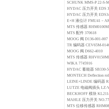
SCHUNK
MMS-P 22-S-M
HYDAC
压力开关
EDS 
HYDAC
压力开关
EDS34
E+H
液位计
FMU41－AR
MTS
传感器
RHM0100MD
MTS
配件
370618
MOOG
阀
D136-001-007
TR
编码器
CEV65M-014
MOOG
阀
D662-4010
MTS
传感器
RHV0150MP
WIKA
7745916
HYDAC
蓄能器
SB330-5
MONTECH
Deflection rol
LEINE+LINDE
编码器
R
LUTZE
电磁阀插头
LZ-
BECKHOFF
模块
KL211
MAHLE
压力开关
NO.77
MTS
位移传感器
RHM08