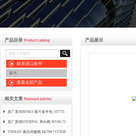
产品目录
产品展示
Product catalog
欧美进口备件
备件
查看全部产品
相关文章
Relevant articles
原厂直供BINKS 膜片备件包 107755
原厂直销ENERPAC 单向阀 MVM-72
VISHAY 液压伺服阀 SK700 *157659