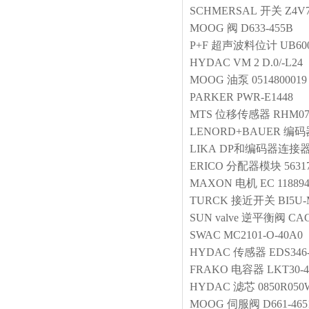
SCHMERSAL
开关
Z4V7
MOOG
阀
D633-455B
P+F
超声波料位计
UB60
HYDAC
VM 2 D.0/-L24
MOOG
油泵
0514800019
PARKER
PWR-E1448
MTS
位移传感器
RHM07
LENORD+BAUER
编码
LIKA
DP和编码器连接
ERICO
分配器模块
5631
MAXON
电机
EC 11889
TURCK
接近开关
BI5U
SUN
valve
逆平衡阀 CAG
SWAC
MC2101-O-40A0
HYDAC
传感器
EDS346-
FRAKO
电容器
LKT30-4
HYDAC
滤芯
0850R05
MOOG
伺服阀
D661-46