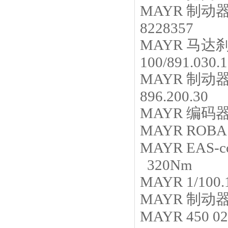
MAYR
制动
8228357
MAYR
马达
100/891.030
MAYR
制动
896.200.30
MAYR
编码
MAYR
ROBA 
MAYR
EAS-c
320Nm
MAYR
1/100.
MAYR
制动
MAYR
450 02