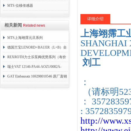
销
MTS 位移传感器
RHM1600MD701S1G4100
详细介绍
相关新闻
Related news
上海翊霈工
MTS上海翊霈元旦系列
SHANGHAI 
RHM3050MR081A01
德国兰宝LENORD+BAUER（L+B）全
DEVELOPME
系列编码器
REXROTH力士乐泵阀优势系列（有价
刘工
目表）
瑞士VAT 12146-PA44-AOZ1/0082A-
1173938
GAT Einbausatz 169298010546 原厂直销
：
（请标明52
： 35728359
: 357283597
http://www.xs
http://www.ei