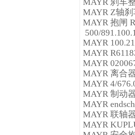
MAYR
刹车
MAYR
Z轴刹
MAYR
抱闸
R
500/891.100
MAYR
100.2
MAYR
R6118
MAYR
02006
MAYR
离合
MAYR
4/676
MAYR
制动
MAYR
endsch
MAYR
联轴
MAYR
KUPLU
MAYR
安全