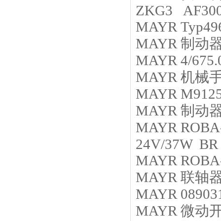
ZKG3 AF30
MAYR
Typ49
MAYR
制动
MAYR
4/675
MAYR
机械
MAYR
M9125
MAYR
制动
MAYR
ROBA-
24V/37W BR
MAYR
ROBA-
MAYR
联轴
MAYR
08903
MAYR
微动