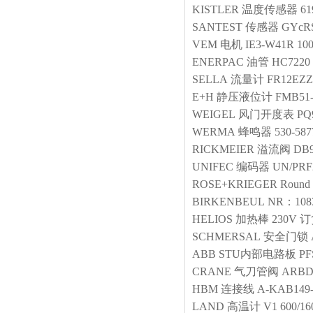
KISTLER
温度传感器
61
SANTEST
传感器
GYcRS
VEM
电机
IE3-W41R 100
ENERPAC
油管
HC7220
SELLA
流量计
FR12EZZ
E+H
静压液位计
FMB51
WEIGEL
风门开度表
PQ
WERMA
蜂鸣器
530-587
RICKMEIER
溢流阀
DB9
UNIFEC
编码器
UN/PRF
ROSE+KRIEGER
Round 
BIRKENBEUL
NR：108
HELIOS
加热棒
230V 订
SCHMERSAL
安全门锁
ABB
STU内部电路板
PF
CRANE
气刀管阀
ARBD5
HBM
连接线
A-KAB149
LAND
高温计
V1 600/1