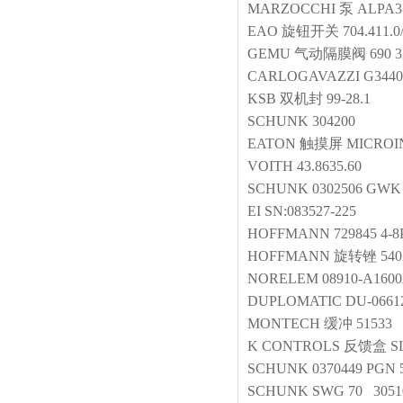
MARZOCCHI
泵
ALPA3
EAO
旋钮开关
704.411.0
GEMU
气动隔膜阀
690 
CARLOGAVAZZI
G3440
KSB
双机封
99-28.1
SCHUNK
304200
EATON
触摸屏
MICROIN
VOITH
43.8635.60
SCHUNK
0302506 GWK
EI
SN:083527-225
HOFFMANN
729845 4-8
HOFFMANN
旋转锉
540
NORELEM
08910-A160
DUPLOMATIC
DU-0661
MONTECH
缓冲
51533
K CONTROLS
反馈盒
S
SCHUNK
0370449 PGN 
SCHUNK
SWG 70 3051