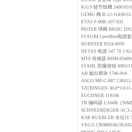
IGUS
链节线槽
2400.03.
GEMU
阀
B-12-11430/12
ETAS
F-00K-107-931
PISTER
球阀
BKHU DN20
STAUBLI
profibus电缆
BURSTER
8524-6050
DETAS
电源
347 70 3 0
MTS
传感器
RHM-0540M
STAHL
防爆按钮
8003/1
AB
输出模块
1746-0v8
ASCO
MP-C-087 238412-
TATRINGEN
30.0*3.0 O
EUCHNER
119106
TR
编码器
LA66K 230MM
SCHNEEBERGER
AC3-
KSR KUEBLER
水位计
VEGA
CR080036C0GH