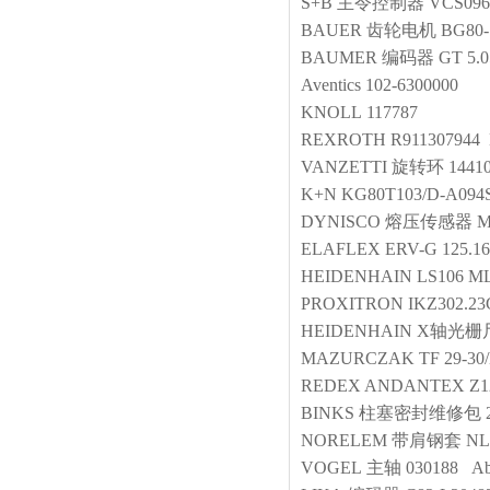
S+B
主令控制器
VCS096
BAUER
齿轮电机
BG80-
BAUMER
编码器
GT 5.0
Aventics
102-6300000
KNOLL
117787
REXROTH
R911307944
VANZETTI
旋转环
144
K+N
KG80T103/D-A0
DYNISCO
熔压传感器
M
ELAFLEX
ERV-G 125.16
HEIDENHAIN
LS106 ML
PROXITRON
IKZ302.2
HEIDENHAIN
X轴光栅
MAZURCZAK
TF 29-30
REDEX ANDANTEX
Z1
BINKS
柱塞密封维修包
NORELEM
带肩钢套
NL
VOGEL
主轴
030188 Abtr