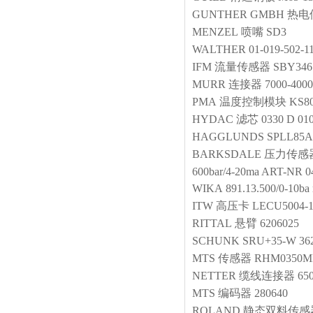
GUNTHER GMBH
热电
MENZEL
喷嘴
SD3
WALTHER
01-019-502-1
IFM
流量传感器
SBY346
MURR
连接器
7000-4000
PMA
温度控制模块
KS80
HYDAC
滤芯
0330 D 01
HAGGLUNDS
SPLL85A-
BARKSDALE
压力传感
600bar/4-20ma ART-NR 0
WIKA
891.13.500/0-10ba 
ITW
高压卡
LECU5004-1
RITTAL
悬臂
6206025
SCHUNK
SRU+35-W 36
MTS
传感器
RHM0350MP
NETTER
缆线连接器
65
MTS
编码器
280640
ROLAND
静态双料传感