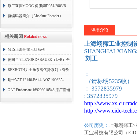
004
原厂直供MOOG 伺服阀D954-2003/B
值编码器简介（Absolute Encoder）
详细介绍
相关新闻
Related news
上海翊霈工业控制
MTS上海翊霈元旦系列
SHANGHAI XIANGS
刘工
RHM3050MR081A01
德国兰宝LENORD+BAUER（L+B）全
系列编码器
REXROTH力士乐泵阀优势系列（有价
：
目表）
瑞士VAT 12146-PA44-AOZ1/0082A-
（请标明5235收）
： 3572835979
1173938
GAT Einbausatz 169298010546 原厂直销
: 3572835979
http://www.xs-eurtrad
http://www.eide-tech
.
公司历史：
上海翊霈工
工业科技有限公司（EID