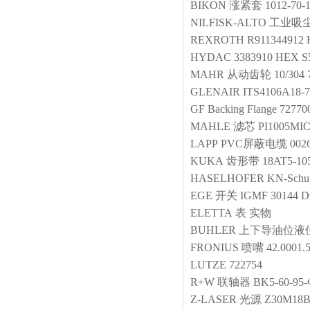
BIKON
涨紧套
1012-70-
NILFISK-ALTO
工业吸
REXROTH
R911344912
HYDAC
3383910 HEX S5
MAHR
从动齿轮
10/304 
GLENAIR
ITS4106A18-
GF
Backing Flange
72770
MAHLE
滤芯
PI1005MI
LAPP
PVC屏蔽电缆
002
KUKA
齿形带
18AT5-105
HASELHOFER
KN-Schub
EGE
开关
IGMF 30144 D
ELETTA
表
实物
BUHLER
上下导油位液
FRONIUS
喷嘴
42.0001.
LUTZE
722754
R+W
联轴器
BK5-60-95-
Z-LASER
光源
Z30M18B-