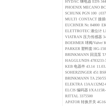
HYDAC
继电器
EDS 344
PHOENIX MECANO
BC
SCHUNK
PGN 100（03
MULTI CONTACT
接插
EUCHNER
Nr. 84800 E
ELETTROTEC
液位计
L
VIATRAN
压力传感器
3
BOEHMER
球阀/Valve/
K
PARKER
塑料套
HG-150
BRINKMANN
回流泵
T
HAGGLUNDS
4783233-
KEB
电器件
43.14 11.03
SOHERZINGER
451 BS
BRINKMANN
TA 250/5
ELEKTRA
13AA132M2-0
ELCIS
编码器
I/XA115R
RITTAL
3375500
APATOR
转换开关
4G16