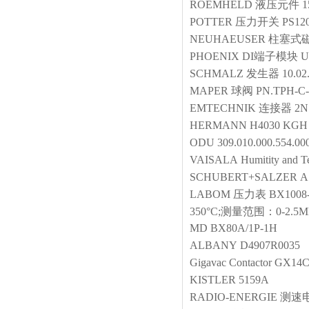
ROEMHELD
液压元件
1
POTTER
压力开关
PS12
NEUHAEUSER
柱塞式
PHOENIX
DI端子模块
U
SCHMALZ
发生器
10.02
MAPER
球阀
PN.TPH-C-
EMTECHNIK
连接器
2N
HERMANN
H4030 KGH
ODU
309.010.000.554.00
VAISALA
Humitity and T
SCHUBERT+SALZER
A
LABOM
压力表
BX100
350°C;测量范围：0-2.5M
MD
BX80A/1P-1H
ALBANY
D4907R0035
Gigavac
Contactor
GX14C
KISTLER
5159A
RADIO-ENERGIE
测速