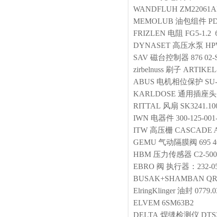
WANDFLUH
ZM22061A
MEMOLUB
油包组件
PD
FRIZLEN
电阻
FG5-1.2 
DYNASET
高压水泵
HP
SAV
磁台控制器
876 02-
zirbelnuss
刷子
ARTIKEL
ABUS
电机相位保护
SU
KARLDOSE
通用插座头
RITTAL
风扇
SK3241.10
IWN
电器件
300-125-001
ITW
高压栅
CASCADE A
GEMU
气动隔膜阀
695 
HBM
压力传感器
C2-50
EBRO
阀
执行器：232-05
BUSAK+SHAMBAN
QR
ElringKlinger
油封
0779.0
ELVEM
6SM63B2
DELTA
焊缝检测仪
DTS