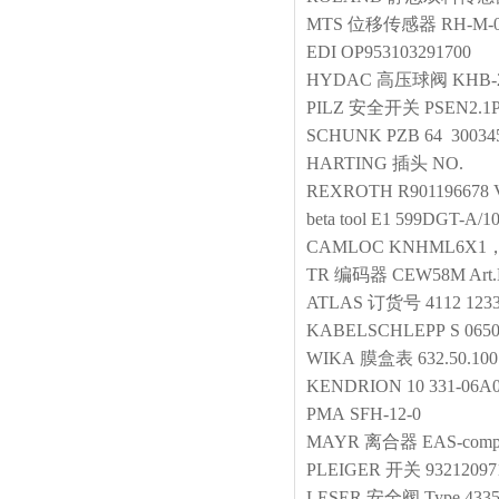
MTS
位移传感器
RH-M-0
EDI
OP953103291700
HYDAC
高压球阀
KHB-
PILZ
安全开关
PSEN2.1P
SCHUNK
PZB 64 30034
HARTING
插头
NO.
REXROTH
R901196678 
beta tool
E1 599DGT-A/10
CAMLOC
KNHML6X1
TR
编码器
CEW58M Art.
ATLAS
订货号 4112 1233
KABELSCHLEPP
S 0650
WIKA
膜盒表
632.50.10
KENDRION
10 331-06A
PMA
SFH-12-0
MAYR
离合器
EAS-compa
PLEIGER
开关
93212097
LESER
安全阀
Type 433