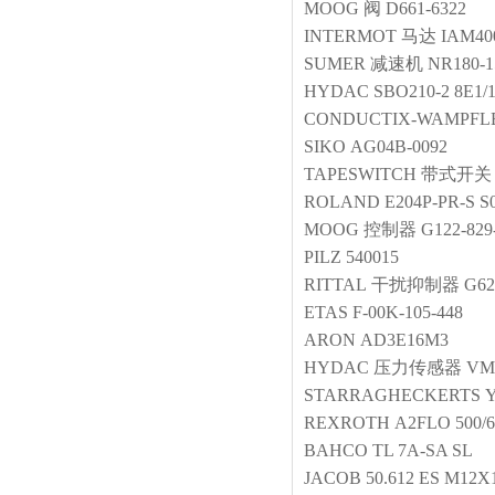
MOOG
阀
D661-6322
INTERMOT
马达
IAM400
SUMER
减速机
NR180-1
HYDAC
SBO210-2 8E1/
CONDUCTIX-WAMPFL
SIKO
AG04B-0092
TAPESWITCH
带式开关
ROLAND
E204P-PR-S S
MOOG
控制器
G122-829
PILZ
540015
RITTAL
干扰抑制器
G62
ETAS
F‑00K‑105‑448
ARON
AD3E16M3
HYDAC
压力传感器
VM1
STARRAGHECKERTS
REXROTH
A2FLO 500/
BAHCO
TL 7A-SA SL
JACOB
50.612 ES M12X