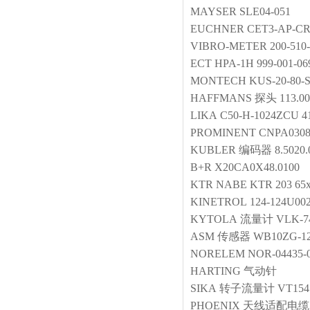
MAYSER
SLE04-051
EUCHNER
CET3-AP-CR
VIBRO-METER
200-510
ECT
HPA-1H 999-001-06
MONTECH
KUS-20-80-
HAFFMANS
探头
113.0
LIKA
C50-H-1024ZCU 4
PROMINENT
CNPA0308
KUBLER
编码器
8.5020.
B+R
X20CA0X48.0100
KTR
NABE KTR 203 65
KINETROL
124-124U00
KYTOLA
流量计
VLK-7
ASM
传感器
WB10ZG-12
NORELEM
NOR-04435-
HARTING
气动针
SIKA
转子流量计
VT154
PHOENIX
天线适配电缆