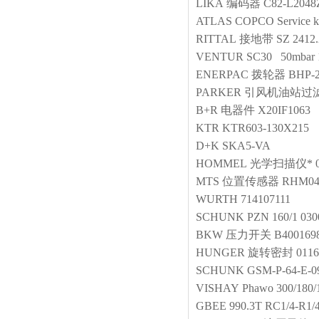
LIKA
编码器
C82-L204
ATLAS COPCO
Service ki
RITTAL
接地带
SZ 2412
VENTUR
SC30 50mbar 
ENERPAC
拨轮器
BHP-
PARKER
引风机油站过
B+R
电器件
X20IF1063
KTR
KTR603-130X215
D+K
SKA5-VA
HOMMEL
光学扫描仪*
MTS
位置传感器
RHM04
WURTH
714107111
SCHUNK
PZN 160/1 030
BKW
压力开关
B400169
HUNGER
旋转密封
0116
SCHUNK
GSM-P-64-E-0
VISHAY
Phawo 300/180
GBEE
990.3T RC1/4-R1/