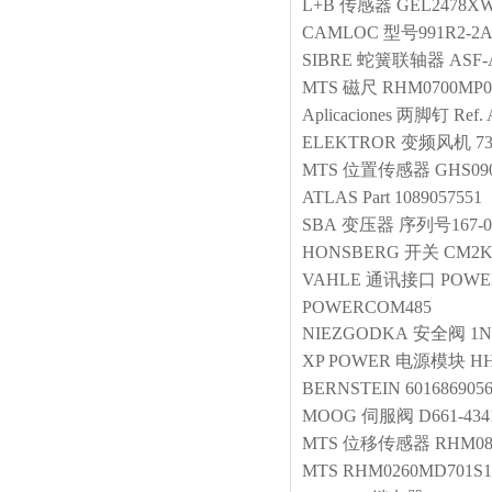
L+B
传感器
GEL2478X
CAMLOC
型号991R2-2
SIBRE
蛇簧联轴器
ASF-
MTS
磁尺
RHM0700MP02
Aplicaciones
两脚钉
Ref.
ELEKTROR
变频风机
7
MTS
位置传感器
GHS09
ATLAS
Part 1089057551
SBA
变压器
序列号167-0
HONSBERG
开关
CM2K
VAHLE
通讯接口
POWE
POWERCOM485
NIEZGODKA
安全阀
1N
XP POWER
电源模块
HH
BERNSTEIN
601686905
MOOG
伺服阀
D661-43
MTS
位移传感器
RHM08
MTS
RHM0260MD701S1