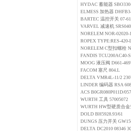
HYDAC
蓄能器
SBO330-
ELMESS
加热器
DHFB3-
BARTEC
温控开关
07-6
VARVEL
减速机
SRS040
NORELEM
NOR-02020-
ROPEX
TYPE:RES-420-
NORELEM
C型扣螺栓
N
FANDIS
TCU200AC40-S
MOOG
液压阀
D661-46
FACOM
塞尺
804.L
DELTA
VMR4L-11/2 23
LINDER
编码器
RSA 608
ACS
B0GR080P011D/05
WURTH
工具
57005072
WURTH
HW型硬质合金
DOLD
BH5928.93/61
DUNGS
压力开关
GW15
DELTA
DC2010 08346 3