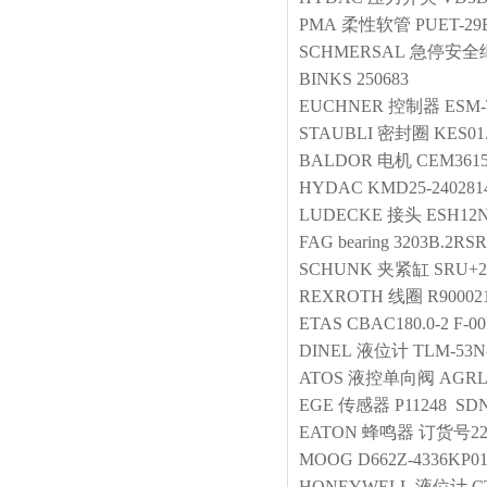
PMA
柔性软管
PUET-29
SCHMERSAL
急停安全
BINKS
250683
EUCHNER
控制器
ESM-
STAUBLI
密封圈
KES01
BALDOR
电机
CEM3615
HYDAC
KMD25-240281
LUDECKE
接头
ESH12
FAG
bearing
3203B.2RS
SCHUNK
夹紧缸
SRU+25
REXROTH
线圈
R90002
ETAS
CBAC180.0-2 F-00
DINEL
液位计
TLM-53N-
ATOS
液控单向阀
AGRL
EGE
传感器
P11248 SDN
EATON
蜂鸣器
订货号22
MOOG
D662Z-4336KP0
HONEYWELL
液位计
C