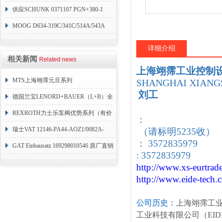
销
供应SCHUNK 0371107 PGN+380-1
MOOG D634-319C/341C/514A/543A
详细介绍
相关新闻
Related news
上海翊霈工业控制
MTS上海翊霈元旦系列
SHANGHAI XIANGS
刘工
RHM3050MR081A01
德国兰宝LENORD+BAUER（L+B）全
系列编码器
REXROTH力士乐泵阀优势系列（有价
：
目表）
瑞士VAT 12146-PA44-AOZ1/0082A-
（请标明5235收）
： 3572835979
1173938
GAT Einbausatz 169298010546 原厂直销
: 3572835979
http://www.xs-eurtrad
http://www.eide-tech
.
公司历史：
上海翊霈工
工业科技有限公司（EID