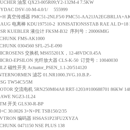
BUCHER
油泵
QX23-005R09;Y2-132M-4 7.5KW
HYDAC
DSV-10-M-4.0/1/ 555999
+H
真空传感器
PMC51-2NLF5/0 PMC51-AA21JA2EGBRLJA+A
HAUG
电离棒
KDU197510-2 IONISATIONSSTAB RAE AL D=18
SR KUEBLER
液位计
FKSM-B32 序列号：20006MIG
SCHUNK
FMS-AK1000
SCHUNK
0304560 SFL-25-E-090
ICROSENS
交换机
MS655201X，12-48VDC0.45A
ICRO-EPSILON
光纤放大器
CLS-K-50 订货号：10040030
ILZ
磁性开关
Actuator_PSEN_1.1-20/514120
NTERNORMEN
滤芯
01.NR1000.3VG.10.B.P.-
SG
TW54C5/5M
ROTOR
交流电机
5RN250M04A8 RRT-1203/#100688701 86KW 1
HAWE
NGZ3-1L24
TM
开关
GLS30-R-BP
M+C
30.0026 3+N+PE TSB150/2/35
AVTRON
编码器
HS6AS1P23FU2XYZA
SCHUNK
0471150 NSE PLUS 138