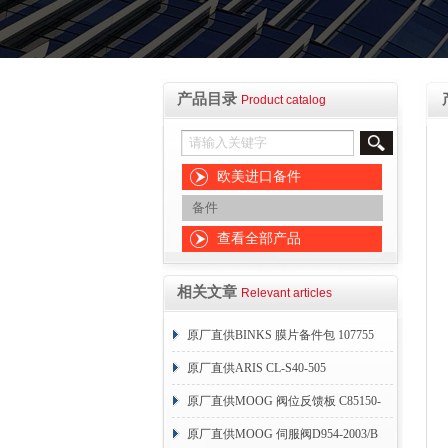
产品目录
Product catalog
欧美进口备件
备件
查看全部产品
相关文章
Relevant articles
原厂直供BINKS 膜片备件包 107755
原厂直供ARIS CL-S40-505
原厂直供MOOG 阀位反馈板 C85150-
004
原厂直供MOOG 伺服阀D954-2003/B