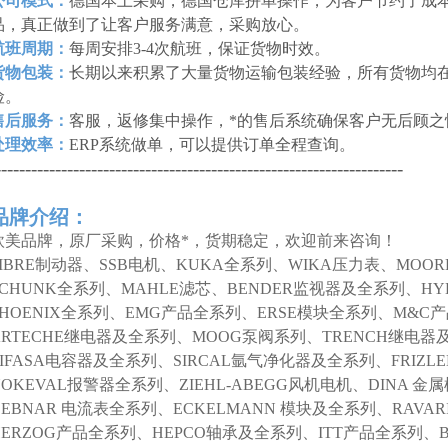
公司模式：
德国本土采购，德国仓库拼单操作，为客户节约了成本
品，真正做到了让客户服务满意，采购放心。
航班周期：
每周安排3-4次航班，保证货物时效。
货物包装：
长期以来积累了大量货物运输包装经验，所有货物均
险。
售后服务：
客服，返修集中操作，*的售后系统确保客户无后顾之
处理效率：
ERP系统做单，可以提供订单全程查询。
--------------------------------------------------------------------
品牌介绍：
欧美品牌，原厂采购，价格*，货期稳定，欢迎前来咨询！
SIBRE制动器、SSB电机、KUKA全系列、WIKA压力表、MOO
SCHUNK全系列、MAHLE滤芯、BENDER监视器及全系列、HY
PHOENIX全系列、EMG产品全系列、ERSE模块全系列、M&C
ARTECHE继电器及全系列、MOOG泵阀系列、TRENCH继电器
LIFASA电容器及全系列、SIRCAL氩气净化器及全系列、FRIZL
NOKEVAL报警器全系列、ZIEHL-ABEGG风机电机、DINA 
DEBNAR 电流表全系列、ECKELMANN 模块及全系列、RAVAR
HERZOG产品全系列、HEPCO轴承及全系列、ITT产品全系列、