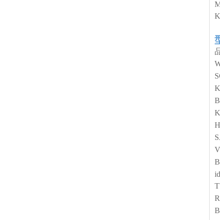
K
B
K
S
V
i
T
B