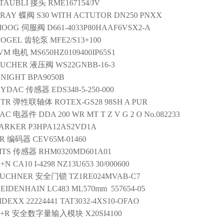
TAUBLI
接头
RME167154/JV
BRAY
蝶阀
S30 WITH ACTUTOR DN250 PNXX
MOOG
伺服阀
D661-4033P80HAAF6VSX2-A
VOGEL
齿轮泵
MFE2/S13+100
VM
电机
MS650HZ0109400IP65S1
BUCHER
液压阀
WS22GNBB-16-3
NIGHT
BPA9050B
HYDAC
传感器
EDS348-5-250-000
TR
弹性联轴体
ROTEX-GS28 98SH A PUR
AC
电器件
DDA 200 WR MT T Z V G 2 O No.082233
ARKER
P3HPA12AS2VD1A
R
编码器
CEV65M-01460
TS
传感器
RHM0320MD601A01
+N
CA10 I-4298 NZ13U653 30/000600
EUCHNER
安全门锁
TZ1RE024MVAB-C7
EIDENHAIN
LC483 ML570mm 557654-05
MDEXX
22224441 TAT3032-4XS10-OFAO
+R
安全数字量输入模块
X20SI4100