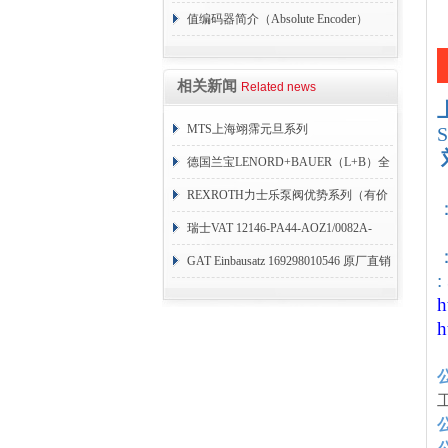
值编码器简介（Absolute Encoder）
相关新闻
Related news
MTS上海翊霈元旦系列
RHM3050MR081A01
德国兰宝LENORD+BAUER（L+B）全
系列编码器
REXROTH力士乐泵阀优势系列（有价
目表）
瑞士VAT 12146-PA44-AOZ1/0082A-
：
1173938
GAT Einbausatz 169298010546 原厂直销
:
h
h