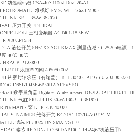
SD
线性编码器
CSA-40X1100-LB0-C20-A1
LECTROMATIC
堆栈灯
EMSCWH-E2623-M005
SCHUNK
SRU+35-W 362020
IVAL
压力开关
FF4-8DAH
ONFIGLIOLI
三相变频器
ACT401-18.5KW
+R
X20CP1584
VEGA
液位开关
SN61XXAGHKMAX 测量值域：0.25-5m电源：14-3
度-40℃-80℃
SCHRACK
PT28800
R.BREIT
液控单向阀
405050.002
FB
带密封轴承座（有端盖）
BTL 3040 C AF GS U 203.0052.03
MOOG
D661-1945E-6P30HAAFFVSBO
oolcraft
数字量角器
Digitaler Winkelmesser TOOLCRAFT 816141 180
SCHUNK
气缸
SRU-PLUS 30-W-180-3 0361820
BRINKMANN
泵
KTE143/340+001
RAUS+NAIMER
维修开关
KG315.T103/D-A037.STM
MAHLE
滤芯
PI 73025 DN SMX VST10
HYDAC
滤芯
RFD BN/ HC950DAP100 1.1/L24(6#机液压用)