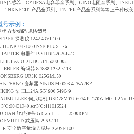
MTS传感器、CYDESA电容器全系列、GINO电阻全系列、INEL
KLEINKNECHT产品全系列、ENTEK产品全系列等等上千种
型号示例：
品牌
存货编码
规格型号
WEBER
探测仪
1242.43VL100
SCHUNK
0471060 NSE PLUS 176
RAFTEK
电器件
P-VHDE-20-5-B-C
EI IDEACOD
DHO514-5000-002
UEBLER
编码器
8.5888.1232.3113
HONSBERG
UR3K-025GM150
ANTERNO
变频器
SINUS M 0003 4TBA2KA
IKING
泵
HL124A S/N 900 549649
BAUMULLER
伺服电机
DSD28M65U6054 P=570W M0=1.2Nm Uzk
d.NO:00431940 ser.NO:411016524
URIAN
旋转接头
GR-25-B-LH 2500RPM
ROEMHELD
减压阀
2953-111
+R
安全数字量输入模块
X20SI4100