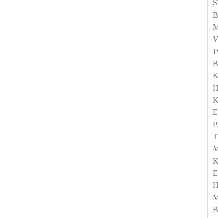
S
J
K
K
E
P
T
M
K
H
B