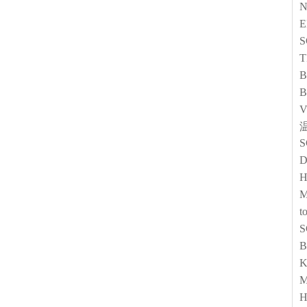
N
E
T
B
B
温
D
H
t
K