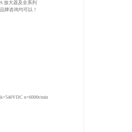
TA 放大器及全系列
欧美品牌咨询均可以！
=540VDC n=6000r/min