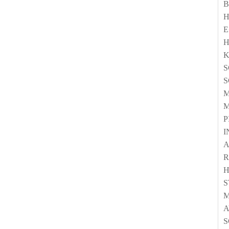
E
K
M
M
P
I
A
S