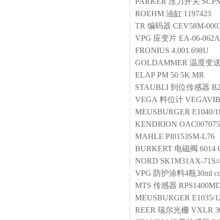
PARKER
压力开关
SCPS
ROEHM
油缸
1197423
TR
编码器
CEV58M-000
VPG
应变片
EA-06-062A
FRONIUS
4.001.698U
GOLDAMMER
温度变
ELAP
PM 50 5K MR
STAUBLI
到位传感器
B2
VEGA
料位计
VEGAVI
MEUSBURGER
E1040/1
KENDRION
OAC007075
MAHLE
PI0153SM-L76
BURKERT
电磁阀
6014 
NORD
SK1M31AX-71S/
VPG
防护涂料4瓶30ml coa
MTS
传感器
RPS1400MD
MEUSBURGER
E1035/
REER
瑞尔光栅
VXLR 3