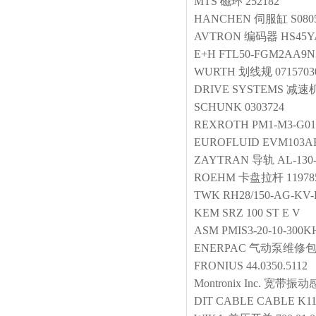
MTS
磁环
252182
HANCHEN
伺服缸
S080
AVTRON
编码器
HS45Y
E+H
FTL50-FGM2AA9N
WURTH
划线规
0715703
DRIVE SYSTEMS
减速
SCHUNK
0303724
REXROTH
PM1-M3-G01
EUROFLUID
EVM103A
ZAYTRAN
导轨
AL-130
ROEHM
卡盘拉杆
11978
TWK
RH28/150-AG-KV
KEM
SRZ 100 ST E V
ASM
PMIS3-20-10-300K
ENERPAC
气动泵维修
FRONIUS
44.0350.5112
Montronix Inc.
宽带振动
DIT
CABLE
CABLE K11