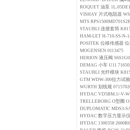
ROQUET
油泵
1L.05DE
VISHAY
片式电阻器
WS
MTS
RPS1500MD701S2B
STAUBLI
连接套筒
K81
HAM-LET
H-710-SS-N-1
POSITEK
位移传感器
位
MOGENSEN
0113475
HERION
液压阀
S6S1G0
DEMAG
小车
U11 71650
STAUBLI
光纤模块
K81
GTM
WDW-300拉力
WURTH
划线规
0715702
HYDAC
VD5BM.1/-V-W
TRELLEBORG
O型圈
O
DUPLOMATIC
MDS3-SA
HYDAC
数字压力显示
HYDAC
1300358 2600R