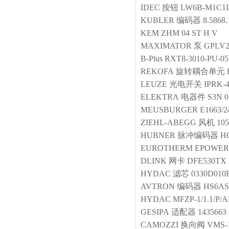
IDEC
按钮
LW6B-M1C1
KUBLER
编码器
8.5868.
KEM
ZHM 04 ST H V
MAXIMATOR
泵
GPLV
B-Plus
RXT8-3010-PU-05
REKOFA
旋转耦合单元
LEUZE
光电开关
IPRK-4
ELEKTRA
电器件
S3N 0
MEUSBURGER
E1663/
ZIEHL-ABEGG
风机
10
HUBNER
脉冲编码器
HO
EUROTHERM
EPOWER 
DLINK
网卡
DFE530TX
HYDAC
滤芯
0330D01
AVTRON
编码器
HS6AS
HYDAC
MFZP-1/1.1/P/A
GESIPA
适配器
1435663
CAMOZZI
换向阀
VMS-1