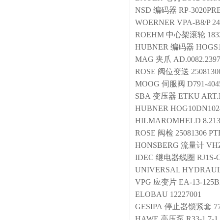
NSD
编码器
RP-3020PRB
WOERNER
VPA-B8/P 24
ROEHM
中心架滚轮
183
HUBNER
编码器
HOGS10
MAG
夹爪
AD.0082.2397
ROSE
阀位变送
2508130
MOOG
伺服阀
D791-404
SBA
变压器
ETKU ART.N
HUBNER
HOG10DN1024
HILMAROMHELD
8.21
ROSE
阀检
25081306 P
HONSBERG
流量计
VHZ
IDEC
继电器线圈
RJ1S-
UNIVERSAL HYDRAU
VPG
应变片
EA-13-125B
ELOBAU
12227001
GESIPA
停止器锁紧套
7
HAWE
高压泵
R33-1.7-1