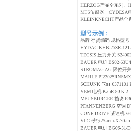
HERZOG产品全系列、
MTS传感器、CYDESA
KLEINKNECHT产
型号示例：
品牌
存货编码
规格型号
HYDAC
KHB-25SR-121
TECSIS
压力开关
S2400
BAUER
电机
BS02-63U
STROMAG AG
限位开
MAHLE
PI22025RNSMX
SCHUNK
气缸
0371101
VEM
电机
K25R 80 K 2
MEUSBURGER
挡块
E3
PFANNENBERG
空调
D
CONE DRIVE
减速机
se
VPG
砂纸25-mm-X-30-m
BAUER
电机
BG06-31/D