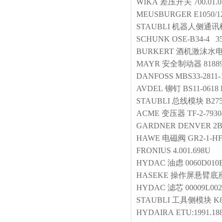
WIKA
差压开关
700.01.
MEUSBURGER
E1050/1
STAUBLI
机器人侧通讯
SCHUNK
OSE-B34-4 3
BURKERT
酒机激沫水
MAYR
安全制动器
8188
DANFOSS
MBS33-2811
AVDEL
铆钉
BS11-0618 
STAUBLI
总线模块
B27
ACME
变压器
TF-2-7930
GARDNER DENVER
2
HAWE
电磁阀
GR2-1-H
FRONIUS
4.001.698U
HYDAC
油虑
0060D01
HASEKE
操作屏悬臂底
HYDAC
滤芯
00009L00
STAUBLI
工具侧模块
K8
HYDAIRA
ETU:1991.188