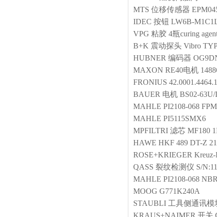
MTS
位移传感器
EPM04
IDEC
按钮
LW6B-M1C1
VPG
粘胶 4瓶curing agen
B+K
震动探头
Vibro TY
HUBNER
编码器
OG9DN
MAXON
RE40电机
1488
FRONIUS
42.0001.4464.
BAUER
电机
BS02-63U
MAHLE
PI2108-068 FPM
MAHLE
PI5115SMX6
MPFILTRI
滤芯
MF180 
HAWE
HKF 489 DT-Z 21
ROSE+KRIEGER
Kreuz
QASS
裂纹检测仪
S/N:1
MAHLE
PI2108-068 NB
MOOG
G771K240A
STAUBLI
工具侧通讯模
KRAUS+NAIMER
开关