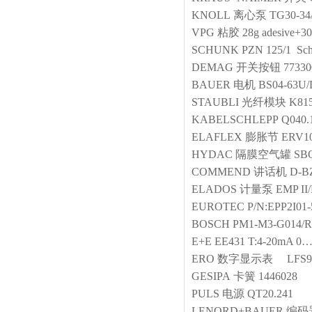
KNOLL
离心泵
TG30-34
VPG
粘胶 28g adesive+30m
SCHUNK
PZN 125/1 Sc
DEMAG
开关按钮
77330
BAUER
电机
BS04-63U/
STAUBLI
光纤模块
K81
KABELSCHLEPP
Q040.
ELAFLEX
膨胀节
ERV1
HYDAC
隔膜空气罐
SBO
COMMEND
讲话机
D-B
ELADOS
计量泵
EMP I
EUROTEC
P/N:EPP2I01-
BOSCH
PM1-M3-G014/R
E+E
EE431 T:4-20mA 0…
ERO
数字显示表
LFS9
GESIPA
卡簧
1446028
PULS
电源
QT20.241
LENORD+BAUER
编码