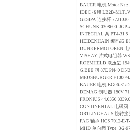
BAUER
电机
Motor Nr z
IDEC
按钮
LB2B-M1T1
GESIPA
连接杆
7721036
SCHUNK
0308600 JGP-
INTEGRAL
泵
PT4-31.5
HEIDENHAIN
编码器
E
DUNKERMOTOREN
电
VISHAY
片式电阻器
WS
ROEMHELD
液压缸
154
G.BEE
阀
87E PN40 DN
MEUSBURGER
E1000/4
BAUER
电机
BG06-31/D
DEMAG
制动器
180V 71
FRONIUS
44.0350.3339.
CONTINENTAL
电磁阀
ORTLINGHAUS
旋转接
FAG
轴承
HCS 7012-E-T
MHD
单向阀
Type: 3/2-