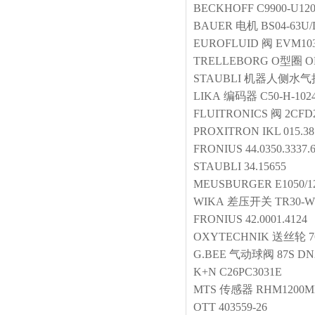
BECKHOFF
C9900-U12
BAUER
电机
BS04-63U/
EUROFLUID
阀
EVM10
TRELLEBORG
O型圈
O
STAUBLI
机器人侧水气
LIKA
编码器
C50-H-102
FLUITRONICS
阀
2CFD
PROXITRON
IKL 015.3
FRONIUS
44.0350.3337.
STAUBLI
34.15655
MEUSBURGER
E1050/1
WIKA
差压开关
TR30-W
FRONIUS
42.0001.4124
OXYTECHNIK
送丝轮
7
G.BEE
气动球阀
87S DN
K+N
C26PC3031E
MTS
传感器
RHM1200M
OTT
403559-26