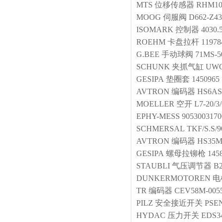
MTS
位移传感器
RHM10
MOOG
伺服阀
D662-Z4
ISOMARK
控制器
4030.
ROEHM
卡盘拉杆
11978
G.BEE
手动球阀
71MS-5
SCHUNK
夹抓气缸
UWG
GESIPA
垫圈套
1450965
AVTRON
编码器
HS6AS
MOELLER
空开
L7-20/3
EPHY-MESS
9053003170
SCHMERSAL
TKF/S.S/
AVTRON
编码器
HS35
GESIPA
螺母拉铆枪
145
STAUBLI
气压调节器
B2
DUNKERMOTOREN
电
TR
编码器
CEV58M-005
PILZ
安全接近开关
PSEN
HYDAC
压力开关
EDS34