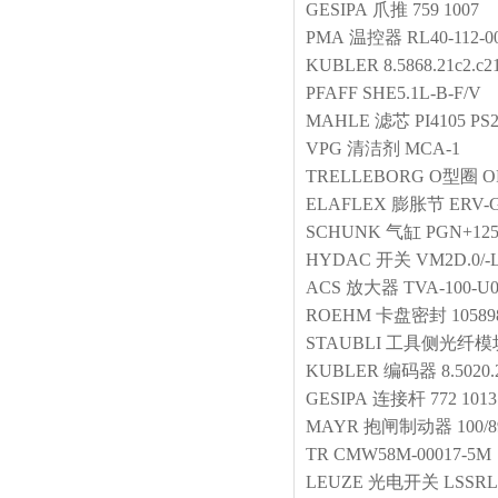
GESIPA
爪推
759 1007
PMA
温控器
RL40-112-0
KUBLER
8.5868.21c2.c2
PFAFF
SHE5.1L-B-F/V
MAHLE
滤芯
PI4105 PS
VPG
清洁剂
MCA-1
TRELLEBORG
O型圈
O
ELAFLEX
膨胀节
ERV-
SCHUNK
气缸
PGN+125-
HYDAC
开关
VM2D.0/-
ACS
放大器
TVA-100-U
ROEHM
卡盘密封
10589
STAUBLI
工具侧光纤模
KUBLER
编码器
8.5020.
GESIPA
连接杆
772 1013
MAYR
抱闸制动器
100/
TR
CMW58M-00017-5M
LEUZE
光电开关
LSSRL8