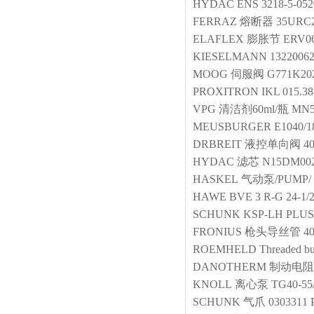
HYDAC
ENS 3218-5-052
FERRAZ
熔断器
35URC
ELAFLEX
膨胀节
ERV0
KIESELMANN
1322006
MOOG
伺服阀
G771K20
PROXITRON
IKL 015.3
VPG
清洁剂60ml/瓶
MN5
MEUSBURGER
E1040/1
DRBREIT
液控单向阀
4
HYDAC
滤芯
N15DM00
HASKEL
气动泵/PUMP/
HAWE
BVE 3 R-G 24-1/
SCHUNK
KSP-LH PLUS 
FRONIUS
枪头导丝管
40
ROEMHELD
Threaded b
DANOTHERM
制动电阻
KNOLL
离心泵
TG40-55
SCHUNK
气爪
0303311 