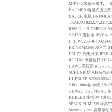
MHD
位移感应器
Type 
BAUMER
电感式接近开
BAUER
电机
DNF04LA4
TRAFAG
8252.77.2517.3
IOSS GmbH
DMR220 00
VOITH
齿轮泵
IPVP.6-1
H+L
WE255-4R100Z24/
BRINKMANN
浸入泵
S
LEUZE
光电开关
IPRK-4
ROEHM
卡盘拉杆
11974
HAWE
高压泵
R33-1.7-1
SCHUNK
雄克接头气路
KUEBLER
8.5000.6654.
VPG
100ft/卷 导线
130-
GENGE+THOMA AG
传
KUBLER
接插件电源
05
SPECK PUMPEN
环真空
Montronix Inc.
宽带振动