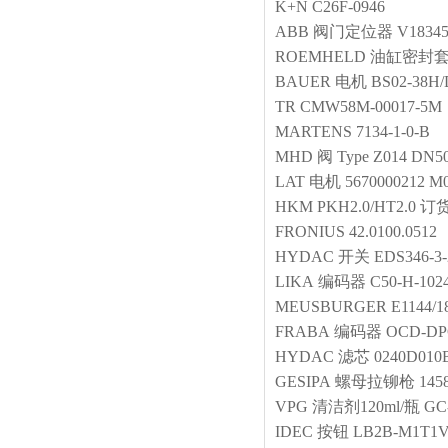
K+N
C26F-0946
ABB
阀门定位器
V18345
ROEMHELD
油缸密封
BAUER
电机
BS02-38H/
TR
CMW58M-00017-5M
MARTENS
7134-1-0-B
MHD
阀
Type Z014 DN5
LAT
电机
5670000212 M0
HKM
PKH2.0/HT2.0 订
FRONIUS
42.0100.0512
HYDAC
开关
EDS346-3-
LIKA
编码器
C50-H-102
MEUSBURGER
E1144/1
FRABA
编码器
OCD-DPC
HYDAC
滤芯
0240D010
GESIPA
螺母拉铆枪
145
VPG
清洁剂120ml/瓶
GC-
IDEC
按钮
LB2B-M1T1