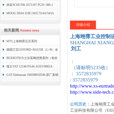
销
供应SCHUNK 0371107 PGN+380-1
MOOG D634-319C/341C/514A/543A
详细介绍
相关新闻
Related news
上海翊霈工业控制
MTS上海翊霈元旦系列
SHANGHAI XIANGS
刘工
RHM3050MR081A01
德国兰宝LENORD+BAUER（L+B）全
系列编码器
REXROTH力士乐泵阀优势系列（有价
：
目表）
瑞士VAT 12146-PA44-AOZ1/0082A-
（请标明5235收）
： 3572835979
1173938
GAT Einbausatz 169298010546 原厂直销
: 3572835979
http://www.xs-eurtrad
http://www.eide-tech
.
公司历史：
上海翊霈工
工业科技有限公司（EID