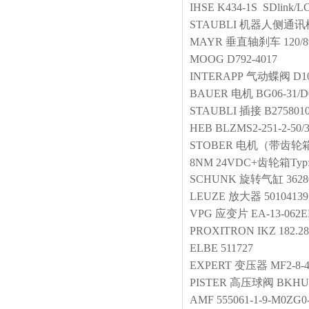
IHSE
K434-1S SDlink/L
STAUBLI
机器人侧通讯
MAYR
垂直轴刹车
120/8
MOOG
D792-4017
INTERAPP
气动蝶阀
D1
BAUER
电机
BG06-31/D
STAUBLI
插接
B275801
HEB
BLZMS2-251-2-50/3
STOBER
电机（带齿轮
8NM 24VDC+齿轮箱Typ:K2
SCHUNK
旋转气缸
3628
LEUZE
放大器
50104139
VPG
应变片
EA-13-062E
PROXITRON
IKZ 182.28
ELBE
511727
EXPERT
变压器
MF2-8-
PISTER
高压球阀
BKHU3
AMF
555061-1-9-M0ZG0