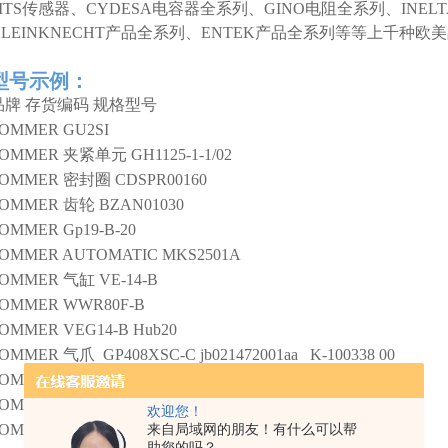
MTS传感器、CYDESA电容器全系列、GINO电阻全系列、INEL
KLEINKNECHT产品全系列、ENTEK产品全系列等等上千种
型号示例：
品牌
存货编码
规格型号
SOMMER
GU2SI
SOMMER
夹紧单元
GH1125-1-1/02
SOMMER
密封圈
CDSPR00160
SOMMER
齿轮
BZAN01030
SOMMER
Gp19-B-20
OMMER AUTOMATIC
MKS2501A
SOMMER
气缸
VE-14-B
SOMMER
WWR80F-B
SOMMER
VEG14-B Hub20
SOMMER
气爪
GP408XSC-C jb021472001aa K-100338 00
SOMMER
夹紧开关
GP240-B/BG026287/001AA
SOMMER
SB150-90
欢迎您！
SOMMER
密封
CINA25320
来自局域网的朋友！有什么可以帮
助您的吗？