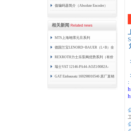
值编码器简介（Absolute Encoder）
相关新闻
Related news
MTS上海翊霈元旦系列
RHM3050MR081A01
德国兰宝LENORD+BAUER（L+B）全
系列编码器
REXROTH力士乐泵阀优势系列（有价
目表）
瑞士VAT 12146-PA44-AOZ1/0082A-
：
1173938
GAT Einbausatz 169298010546 原厂直销
:
h
h