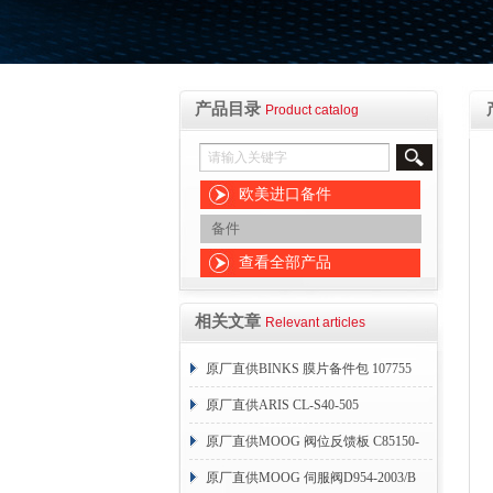
产品目录
Product catalog
欧美进口备件
备件
查看全部产品
相关文章
Relevant articles
原厂直供BINKS 膜片备件包 107755
原厂直供ARIS CL-S40-505
原厂直供MOOG 阀位反馈板 C85150-
004
原厂直供MOOG 伺服阀D954-2003/B