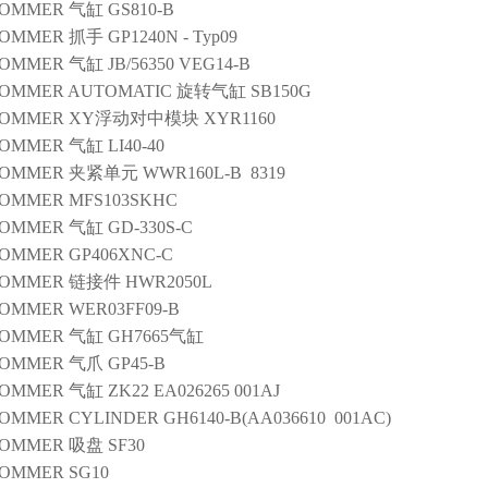
SOMMER
气缸
GS810-B
SOMMER
抓手
GP1240N - Typ09
SOMMER
气缸
JB/56350 VEG14-B
OMMER AUTOMATIC
旋转气缸
SB150G
SOMMER
XY浮动对中模块
XYR1160
SOMMER
气缸
LI40-40
SOMMER
夹紧单元
WWR160L-B 8319
SOMMER
MFS103SKHC
SOMMER
气缸
GD-330S-C
SOMMER
GP406XNC-C
SOMMER
链接件
HWR2050L
SOMMER
WER03FF09-B
SOMMER
气缸
GH7665气缸
SOMMER
气爪
GP45-B
SOMMER
气缸
ZK22 EA026265 001AJ
SOMMER
CYLINDER
GH6140-B(AA036610 001AC)
SOMMER
吸盘
SF30
SOMMER
SG10