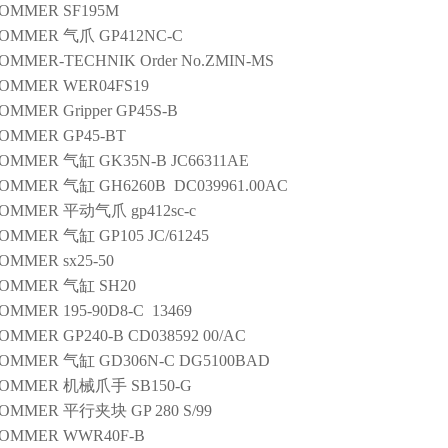
SOMMER
SF195M
SOMMER
气爪
GP412NC-C
OMMER-TECHNIK
Order No.ZMIN-MS
SOMMER
WER04FS19
SOMMER
Gripper
GP45S-B
SOMMER
GP45-BT
SOMMER
气缸
GK35N-B JC66311AE
SOMMER
气缸
GH6260B DC039961.00AC
SOMMER
平动气爪
gp412sc-c
SOMMER
气缸
GP105 JC/61245
SOMMER
sx25-50
SOMMER
气缸
SH20
SOMMER
195-90D8-C 13469
SOMMER
GP240-B CD038592 00/AC
SOMMER
气缸
GD306N-C DG5100BAD
SOMMER
机械爪手
SB150-G
SOMMER
平行夹块
GP 280 S/99
SOMMER
WWR40F-B