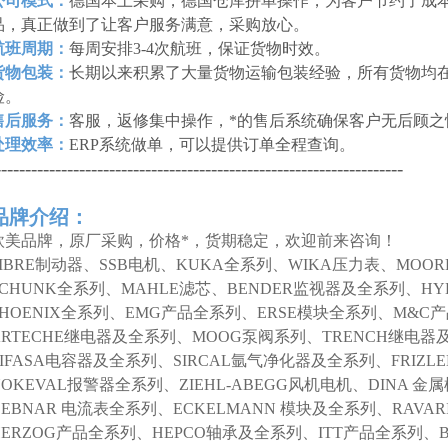
公司模式：
德国本土采购，德国仓库拼单操作，为客户节约了成本
品，真正做到了让客户服务满意，采购放心。
航班周期：
每周安排3-4次航班，保证货物时效。
货物包装：
长期以来积累了大量货物运输包装经验，所有货物均
险。
售后服务：
客服，返修集中操作，*的售后系统确保客户无后顾之
处理效率：
ERP系统做单，可以提供订单全程查询。
--------------------------------------------------------------------
品牌介绍：
欧美品牌，原厂采购，价格*，货期稳定，欢迎前来咨询！
SIBRE制动器、SSB电机、KUKA全系列、WIKA压力表、MOO
SCHUNK全系列、MAHLE滤芯、BENDER监视器及全系列、HY
PHOENIX全系列、EMG产品全系列、ERSE模块全系列、M&C
ARTECHE继电器及全系列、MOOG泵阀系列、TRENCH继电器
LIFASA电容器及全系列、SIRCAL氩气净化器及全系列、FRIZL
NOKEVAL报警器全系列、ZIEHL-ABEGG风机电机、DINA 
DEBNAR 电流表全系列、ECKELMANN 模块及全系列、RAVAR
HERZOG产品全系列、HEPCO轴承及全系列、ITT产品全系列、