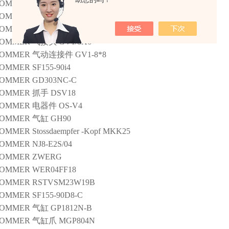
SOMMER
KAW500
SOMMER
SM4 SOMMER
OMMER AUTOMATIC
模块
XYR1160 DCS3761AD
SOMMER
气接头
GV1/8X6
SOMMER
气动连接件
GV1-8*8
SOMMER
SF155-90i4
SOMMER
GD303NC-C
SOMMER
抓手
DSV18
SOMMER
电器件
OS-V4
SOMMER
气缸
GH90
SOMMER
Stossdaempfer -Kopf MKK25
SOMMER
NJ8-E2S/04
SOMMER
ZWERG
SOMMER
WER04FF18
SOMMER
RSTVSM23W19B
SOMMER
SF155-90D8-C
SOMMER
气缸
GP1812N-B
SOMMER
气缸爪
MGP804N