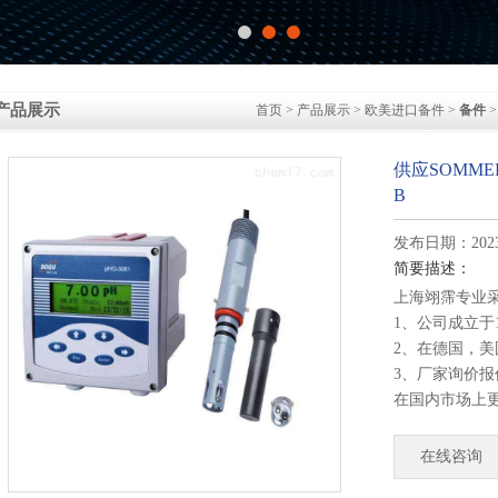
产品展示
首页
>
产品展示
>
欧美进口备件
>
备件
>
供应SOMMER
B
发布日期：2023-
简要描述：
上海翊霈专业
1、公司成立于
2、在德国，
3、厂家询价
在国内市场上
4、德国公司
部发货！
在线咨询
供应SOMMER 