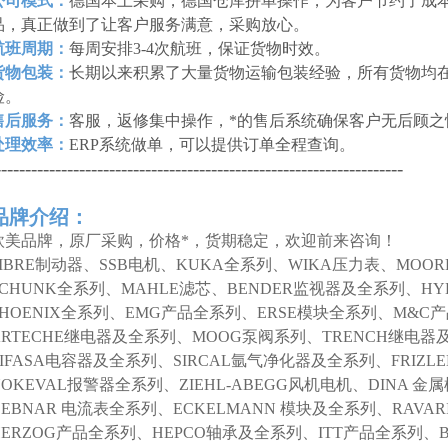
公司模式：
德国本土采购，德国仓库拼单操作，为客户节约了成本
品，真正做到了让客户服务满意，采购放心。
航班周期：
每周安排3-4次航班，保证货物时效。
货物包装：
长期以来积累了大量货物运输包装经验，所有货物均
险。
售后服务：
客服，返修集中操作，*的售后系统确保客户无后顾之
处理效率：
ERP系统做单，可以提供订单全程查询。
--------------------------------------------------------------------
品牌介绍：
欧美品牌，原厂采购，价格*，货期稳定，欢迎前来咨询！
SIBRE制动器、SSB电机、KUKA全系列、WIKA压力表、MOO
SCHUNK全系列、MAHLE滤芯、BENDER监视器及全系列、HY
PHOENIX全系列、EMG产品全系列、ERSE模块全系列、M&C
ARTECHE继电器及全系列、MOOG泵阀系列、TRENCH继电器
LIFASA电容器及全系列、SIRCAL氩气净化器及全系列、FRIZL
NOKEVAL报警器全系列、ZIEHL-ABEGG风机电机、DINA 
DEBNAR 电流表全系列、ECKELMANN 模块及全系列、RAVAR
HERZOG产品全系列、HEPCO轴承及全系列、ITT产品全系列、