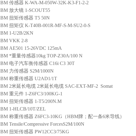
HBM
传感器
K-WA-M-050W-32K-K3-F1-2-2
HBM
放大镜
1-SCOUT55
HBM
扭矩传感器
T5 50N
HBM
扭矩仪
K-T40B-001R-MF-S-M-SU2-0-S
HBM
1-U2B/2KN
HBM
VKK 2-8
HBM
AE501 15-26VDC 125mA
HBM
*重量传感器10kg
TOP-Z30A/100 N
HBM
电子汽车衡传感器
C16i C3 30T
HBM
力传感器
S2M/1000N
HBM
称重传感器
U2AD1/1T
HBM
2米延长电缆
2米延长电缆 SAC-EXT-MF-2 Somat
HBM
重元件
1-Z6FC3/100KG-1
HBM
扭矩传感器
1-T5/200N.M
HBM
1-HLCB/10T/ZEL
HBM
称重传感器
Z6FC3-10KG（HBM牌；配一条6米导线）
HBM
Tensile/Compressive ForcesS2M/100N
HBM
扭矩传感器
PW12CC3/75KG