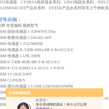
MTS传感器、CYDESA电容器全系列、GINO电阻全系列、INEL
KLEINKNECHT产品全系列、ENTEK产品全系列等等上千种
型号示例：
品牌
存货编码
规格型号
HBM
扭矩传感器
1-T20WN/0.5Nm
HBM
称重传感器
C16A2D1-60T
HBM
传感器
1-T22/500NM
HBM
传感器
K-T40B-200Q-MF-S-M-SU2-0-U
HBM
传感器
1-U9C/200N
HBM
K-T40B-002R-MF-S-H-SU2-0-U
HBM
K-T12-S200Q-S-L-SU2-C-1-Y-N-N
HBM
1-C16i3C3/40T
HBM
CLP/62KN
HBM
测力传感器
1-U10M-125KNSBJ1SWPB
HBM
放大器
1-MP55DP
HBM
标准力传感器
1-ED03/50KN+K-KAB-F-0157-01-006-P006+
欢迎您！
HBM
仪表
1-MX440B
来自局域网的朋友！有什么可以帮
助您的吗？