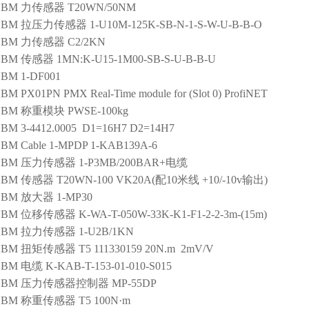
HBM
力传感器
T20WN/50NM
HBM
拉压力传感器
1-U10M-125K-SB-N-1-S-W-U-B-B-O
HBM
力传感器
C2/2KN
HBM
传感器
1MN:K-U15-1M00-SB-S-U-B-B-U
HBM
1-DF001
HBM
PX01PN PMX Real-Time module for (Slot 0) ProfiNET
HBM
称重模块
PWSE-100kg
HBM
3-4412.0005 D1=16H7 D2=14H7
HBM
Cable
1-MPDP 1-KAB139A-6
HBM
压力传感器
1-P3MB/200BAR+电缆
HBM
传感器
T20WN-100 VK20A(配10米线 +10/-10v输出)
HBM
放大器
1-MP30
HBM
位移传感器
K-WA-T-050W-33K-K1-F1-2-2-3m-(15m)
HBM
拉力传感器
1-U2B/1KN
HBM
扭矩传感器
T5 111330159 20N.m 2mV/V
HBM
电缆
K-KAB-T-153-01-010-S015
HBM
压力传感器控制器
MP-55DP
HBM
称重传感器
T5 100N·m