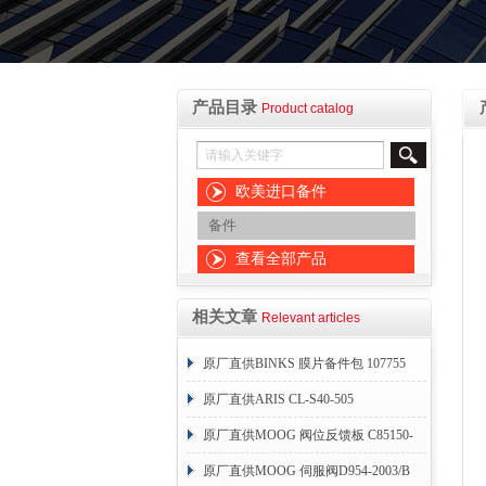
产品目录
Product catalog
欧美进口备件
备件
查看全部产品
相关文章
Relevant articles
原厂直供BINKS 膜片备件包 107755
原厂直供ARIS CL-S40-505
原厂直供MOOG 阀位反馈板 C85150-
004
原厂直供MOOG 伺服阀D954-2003/B