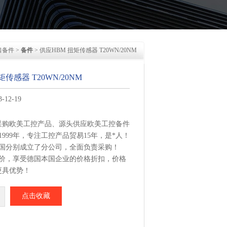
口备件
>
备件
> 供应HBM 扭矩传感器 T20WN/20NM
传感器 T20WN/20NM
12-19
采购欧美工控产品、源头供应欧美工控备件
1999年，专注工控产品贸易15年，是*人！
美国分别成立了分公司，全面负责采购！
报价，享受德国本国企业的价格折扣，价格
更具优势！
集中从相应品牌厂家采购，每周日从德国总
点击收藏
感器 T20WN/20NM