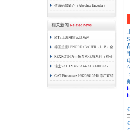
值编码器简介（Absolute Encoder）
相关新闻
Related news
MTS上海翊霈元旦系列
RHM3050MR081A01
德国兰宝LENORD+BAUER（L+B）全
系列编码器
REXROTH力士乐泵阀优势系列（有价
目表）
瑞士VAT 12146-PA44-AOZ1/0082A-
：
1173938
GAT Einbausatz 169298010546 原厂直销
邮
h
h