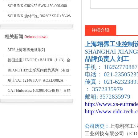
SCHUNK 0302452 SWK-150-000-000
SCHUNK 旋转气缸 362602 SRU+50-W-
90-3-8
详细介绍
相关新闻
Related news
上海翊霈工业控制
MTS上海翊霈元旦系列
SHANGHAI XIANGS
品牌负责人
刘工
RHM3050MR081A01
德国兰宝LENORD+BAUER（L+B）全
手机： 18252770887
系列编码器
REXROTH力士乐泵阀优势系列（有价
电话： 021-2350523
目表）
瑞士VAT 12146-PA44-AOZ1/0082A-
传真： 021-62323
： 3572835979
1173938
GAT Einbausatz 169298010546 原厂直销
邮箱: 3572835979
http://www.xs-eurtrad
http://www.eide-tech
.
公司历史：
上海翊霈工
工业科技有限公司（EID