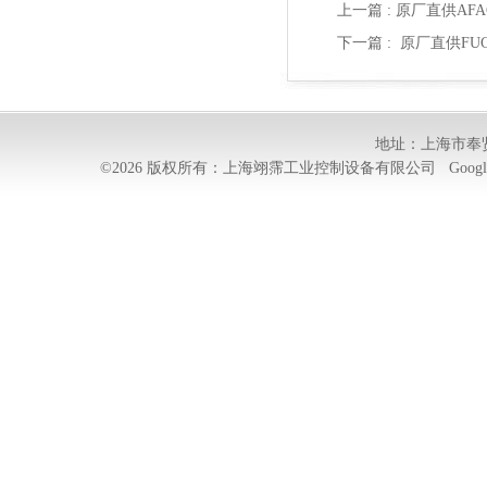
上一篇 :
原厂直供AFAG B
下一篇 :
原厂直供FUCH
地址：上海市奉贤
©2026 版权所有：上海翊霈工业控制设备有限公司
Googl