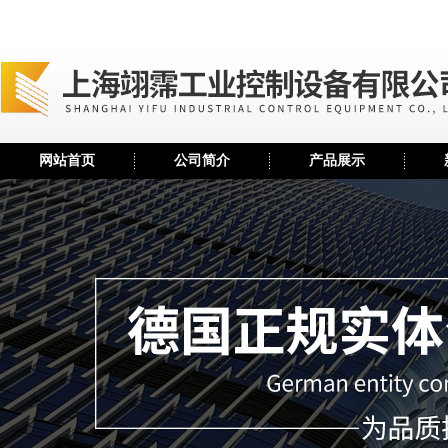
网站首页
公司简介
产品展示