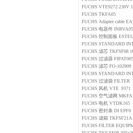
FUCHS
VTE9272 230V 
FUCHS
TKFA05
FUCHS
Adapter cable
EA
FUCHS
电器件
INRVA0
FUCHS
控制面板
ESTE
FUCHS
STANDARD IN
FUCHS
滤芯
TKFSF08 1
FUCHS
过滤器
FIPAT00
FUCHS
滤芯
FO-102909
FUCHS
STANDARD IN
FUCHS
过滤袋
FILTER
FUCHS
风机
VTE 9371
FUCHS
空气滤网
MKFA1
FUCHS
电机
VTDK165
FUCHS
密封条
DI EPF0
FUCHS
滤箱
TKFSF21A
FUCHS
FILTER EQUIP
FUCHS
TKF SF08 305x