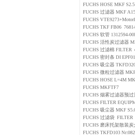
FUCHS
HOSE
MKF S2.5
FUCHS
过滤器
MKF A1
FUCHS
VTE9273+Motorla
FUCHS
TKF FB06 7681
FUCHS
软管
1312594-0
FUCHS
活性炭过滤器
M
FUCHS
过滤棉
FILTER 
FUCHS
密封条
DI EPF0
FUCHS
吸尘器
TKFD320
FUCHS
微粒过滤器
MKF
FUCHS
HOSE L=4M
MK
FUCHS
MKFTF7
FUCHS
烟雾过滤器预过
FUCHS
FILTER EQUIP
FUCHS
吸尘器
MKF S5.
FUCHS
过滤袋 FILTER
FUCHS
磨床托架散装炭
FUCHS
TKFD103 Nr:082