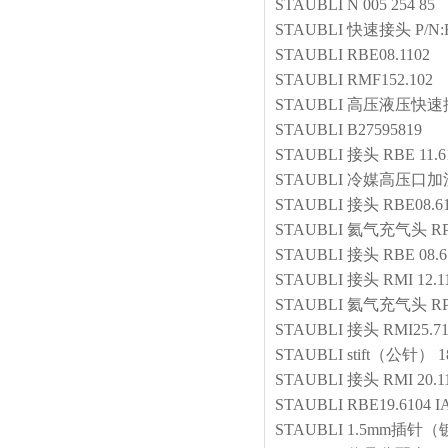
STAUBLI
N 005 254 85
STAUBLI
快速接头
P/N:
STAUBLI
RBE08.1102
STAUBLI
RMF152.102
STAUBLI
高压液压快速
STAUBLI
B27595819
STAUBLI
接头
RBE 11.6
STAUBLI
冷媒高压口加
STAUBLI
接头
RBE08.61
STAUBLI
氦气充气头
RP
STAUBLI
接头
RBE 08.6
STAUBLI
接头
RMI 12.1
STAUBLI
氦气充气头
RP
STAUBLI
接头
RMI25.71
STAUBLI
stift（公针）
1
STAUBLI
接头
RMI 20.1
STAUBLI
RBE19.6104 I
STAUBLI
1.5mm插针