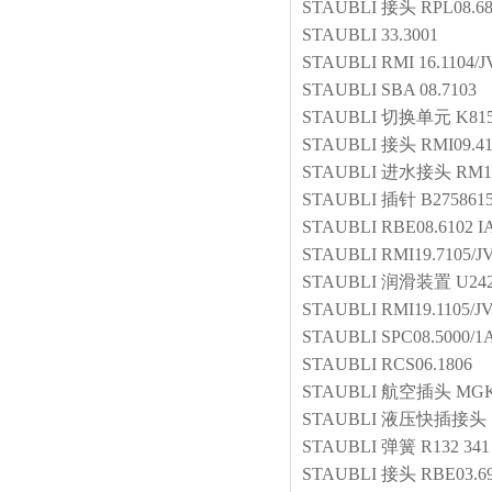
STAUBLI
接头
RPL08.6
STAUBLI
33.3001
STAUBLI
RMI 16.1104/J
STAUBLI
SBA 08.7103
STAUBLI
切换单元
K81
STAUBLI
接头
RMI09.4
STAUBLI
进水接头
RM1 
STAUBLI
插针
B275861
STAUBLI
RBE08.6102 I
STAUBLI
RMI19.7105/J
STAUBLI
润滑装置
U242
STAUBLI
RMI19.1105/J
STAUBLI
SPC08.5000/1
STAUBLI
RCS06.1806
STAUBLI
航空插头
MGK
STAUBLI
液压快插接头
STAUBLI
弹簧
R132 341
STAUBLI
接头
RBE03.69