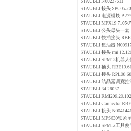
STAUBLI
N00237511
STAUBLI
接头
SPC05.20
STAUBLI
电源模块
B27
STAUBLI
MPX19.7105/J
STAUBLI
公头母头一套
STAUBLI
快插接头
RBE
STAUBLI
集油器
N00917
STAUBLI
接头
rmi 12.12
STAUBLI
SPM12机器
STAUBLI
插头
RBE19.6
STAUBLI
接头
RPL08.6
STAUBLI
结晶器调宽控
STAUBLI
34.26037
STAUBLI
RMI209.20.102
STAUBLI
Connector
RBE
STAUBLI
接头
N004144
STAUBLI
MPS630锁紧
STAUBLI
SPM12工具