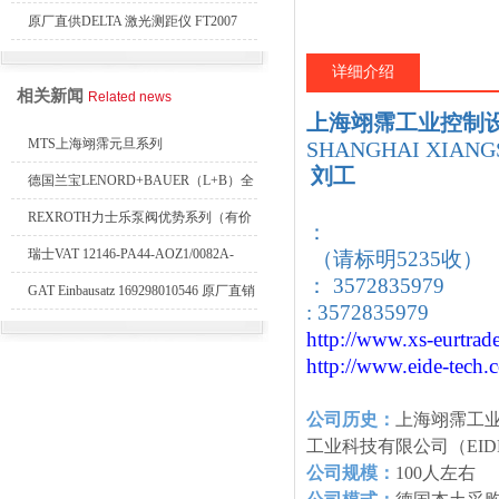
力开关 变送器
原厂直供DELTA 激光测距仪 FT2007
24VDC
详细介绍
相关新闻
Related news
上海翊霈工业控制
MTS上海翊霈元旦系列
SHANGHAI XIANGS
刘工
RHM3050MR081A01
德国兰宝LENORD+BAUER（L+B）全
系列编码器
REXROTH力士乐泵阀优势系列（有价
：
目表）
瑞士VAT 12146-PA44-AOZ1/0082A-
（请标明5235收）
： 3572835979
1173938
GAT Einbausatz 169298010546 原厂直销
: 3572835979
http://www.xs-eurtrad
http://www.eide-tech
.
公司历史：
上海翊霈工
工业科技有限公司（EID
公司规模：
100人左右