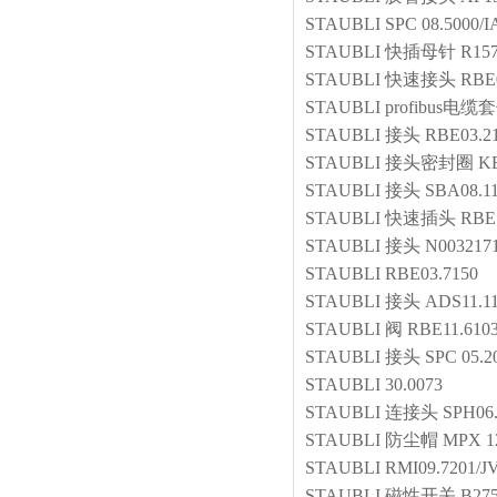
STAUBLI
SPC 08.5000/I
STAUBLI
快插母针
R15
STAUBLI
快速接头
RBE0
STAUBLI
profibus电缆
STAUBLI
接头
RBE03.2
STAUBLI
接头密封圈
KE
STAUBLI
接头
SBA08.11
STAUBLI
快速插头
RBE 
STAUBLI
接头
N003217
STAUBLI
RBE03.7150
STAUBLI
接头
ADS11.11
STAUBLI
阀
RBE11.610
STAUBLI
接头
SPC 05.2
STAUBLI
30.0073
STAUBLI
连接头
SPH06
STAUBLI
防尘帽
MPX 1
STAUBLI
RMI09.7201/J
STAUBLI
磁性开关
B27