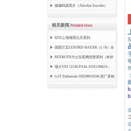
值编码器简介（Absolute Encoder）
相关新闻
Related news
MTS上海翊霈元旦系列
RHM3050MR081A01
德国兰宝LENORD+BAUER（L+B）全
系列编码器
REXROTH力士乐泵阀优势系列（有价
目表）
瑞士VAT 12146-PA44-AOZ1/0082A-
：
1173938
GAT Einbausatz 169298010546 原厂直销
邮
h
h