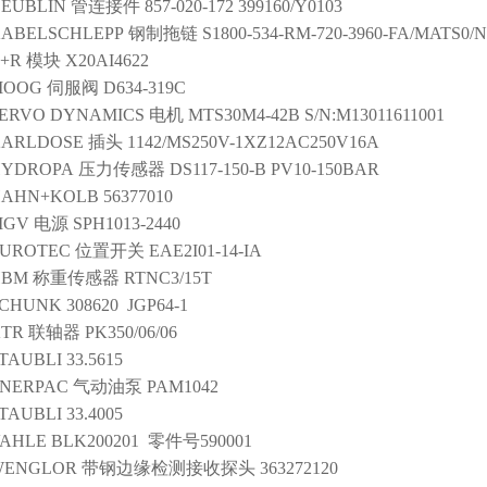
EUBLIN
管连接件
857-020-172 399160/Y0103
ABELSCHLEPP
钢制拖链
S1800-534-RM-720-3960-FA/MATS
+R
模块
X20AI4622
MOOG
伺服阀
D634-319C
ERVO DYNAMICS
电机
MTS30M4-42B S/N:M13011611001
ARLDOSE
插头
1142/MS250V-1XZ12AC250V16A
HYDROPA
压力传感器
DS117-150-B PV10-150BAR
HAHN+KOLB
56377010
MGV
电源
SPH1013-2440
UROTEC
位置开关
EAE2I01-14-IA
HBM
称重传感器
RTNC3/15T
SCHUNK
308620 JGP64-1
TR
联轴器
PK350/06/06
TAUBLI
33.5615
NERPAC
气动油泵
PAM1042
TAUBLI
33.4005
AHLE
BLK200201 零件号590001
WENGLOR
带钢边缘检测接收探头
363272120