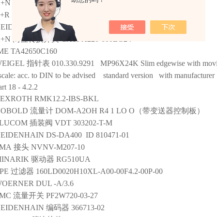
+N
AT13U564 55/000300 PC3397
+R
安全数字量输入模块
X20SI4100
EIDENHAIN
ID;636287-01
+N
两位转换开关
CA10 A220-600EG24
ME
TA42650C160
EIGEL
指针表
010.330.9291 MP96X24K Slim edgewise with movi
cale: acc. to DIN to be advised standard version with manufacturer 
art 18 - 4.2.2
REXROTH
RMK12.2-IBS-BKL
KOBOLD
流量计
DOM-A2OH R4 1 LO O（带变送器控制板）
FLUCOM
插装阀
VDT 303202-T-M
EIDENHAIN
DS-DA400 ID 810471-01
PMA
接头
NVNV-M207-10
INARIK
驱动器
RG510UA
PE
过滤器
160LD0020H10XL-A00-00F4.2-00P-00
WOERNER
DUL -A/3.6
SMC
流量开关
PF2W720-03-27
EIDENHAIN
编码器
366713-02