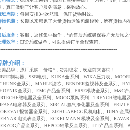
公司模式：
德国本土采购，德国仓库拼单操作，为客户节约了成本
品，真正做到了让客户服务满意，采购放心。
航班周期：
每周安排3-4次航班，保证货物时效。
货物包装：
长期以来积累了大量货物运输包装经验，所有货物均
险。
售后服务：
客服，返修集中操作，*的售后系统确保客户无后顾之
处理效率：
ERP系统做单，可以提供订单全程查询。
--------------------------------------------------------------------
品牌介绍：
欧美品牌，原厂采购，价格*，货期稳定，欢迎前来咨询！
SIBRE制动器、SSB电机、KUKA全系列、WIKA压力表、MOO
SCHUNK全系列、MAHLE滤芯、BENDER监视器及全系列、HY
PHOENIX全系列、EMG产品全系列、ERSE模块全系列、M&C
ARTECHE继电器及全系列、MOOG泵阀系列、TRENCH继电器
LIFASA电容器及全系列、SIRCAL氩气净化器及全系列、FRIZL
NOKEVAL报警器全系列、ZIEHL-ABEGG风机电机、DINA 
DEBNAR 电流表全系列、ECKELMANN 模块及全系列、RAVAR
HERZOG产品全系列、HEPCO轴承及全系列、ITT产品全系列、