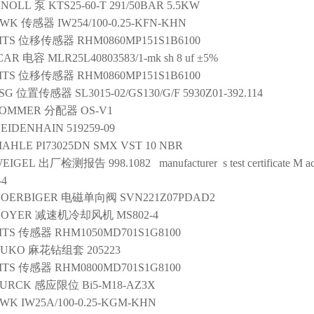
KNOLL
泵
KTS25-60-T 291/50BAR 5.5KW
TWK
传感器
IW254/100-0.25-KFN-KHN
TS
位移传感器
RHM0860MP151S1B6100
CAR
电容
MLR25L40803583/1-mk sh 8 uf ±5%
TS
位移传感器
RHM0860MP151S1B6100
SG
位置传感器
SL3015-02/GS130/G/F 5930Z01-392.114
SOMMER
分配器
OS-V1
EIDENHAIN
519259-09
MAHLE
PI73025DN SMX VST 10 NBR
EIGEL
出厂检测报告
998.1082 manufacturer s test certificate M ac
-4
OERBIGER
电磁单向阀
SVN221Z07PDAD2
HOYER
减速机冷却风机
MS802-4
TS
传感器
RHM1050MD701S1G8100
RUKO
麻花钻组套
205223
TS
传感器
RHM0800MD701S1G8100
TURCK
感应限位
Bi5-M18-AZ3X
TWK
IW25A/100-0.25-KGM-KHN