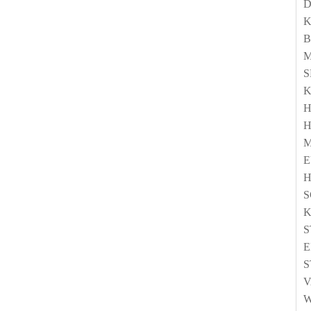
D
K
B
S
K
E
K
S
E
S
V