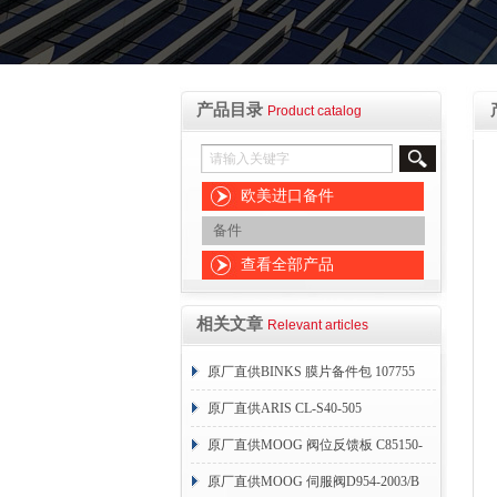
产品目录
Product catalog
欧美进口备件
备件
查看全部产品
相关文章
Relevant articles
原厂直供BINKS 膜片备件包 107755
原厂直供ARIS CL-S40-505
原厂直供MOOG 阀位反馈板 C85150-
004
原厂直供MOOG 伺服阀D954-2003/B