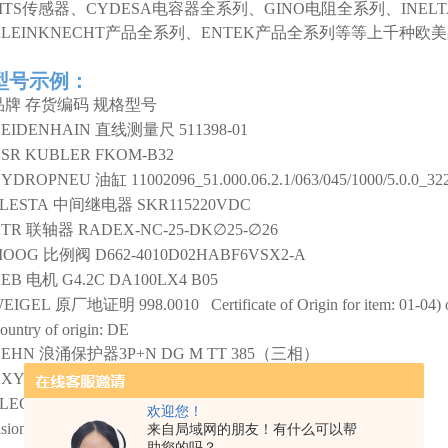
MTS传感器、CYDESA电容器全系列、GINO电阻全系列、INEL
KLEINKNECHT产品全系列、ENTEK产品全系列等等上千种
型号示例：
品牌
存货编码
规格型号
EIDENHAIN
直线测量尺
511398-01
SR KUBLER
FKOM-B32
HYDROPNEU
油缸
11002096_51.000.06.2.1/063/045/1000/5.0.0_32
LESTA
中间继电器
SKR115220VDC
TR
联轴器
RADEX-NC-25-DK∅25-∅26
MOOG
比例阀
D662-4010D02HABF6VSX2-A
EB
电机
G4.2C DA100LX4 B05
EIGEL
原厂地证明
998.0010 Certificate of Origin for item: 01-04) 
ountry of origin: DE
DEHN
浪涌保护器3P+N
DG M TT 385（三相）
XYTECHNIK
送丝机构
763.70497B/A
LECTRONICON
电容
MKP 1uF10% 2800VDc /1700VAC
欢迎您！
ision-control
M1821/E T51-1.2
来自局域网的朋友！有什么可以帮
助您的吗？