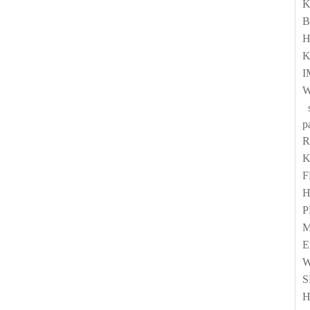
K
B
H
K
I
W
s
p
H
M
E
H