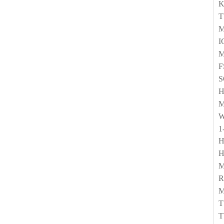
M
I
M
F
H
W
1
H
M
M