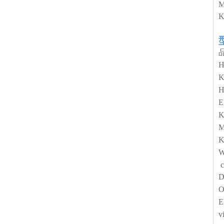
H
K
E
K
K
W
c
O
E
v