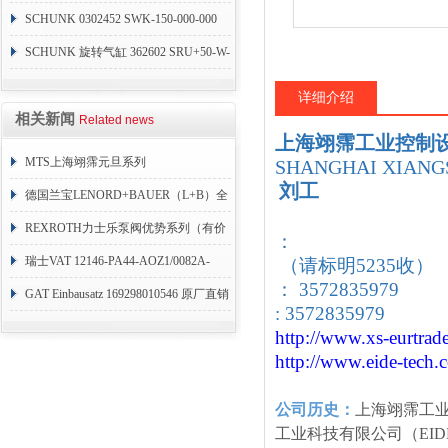
SCHUNK 0302452 SWK-150-000-000
SCHUNK 旋转气缸 362602 SRU+50-W-
90-3-8
详细介绍
相关新闻
Related news
上海翊霈工业控制
MTS上海翊霈元旦系列
SHANGHAI XIANGS
刘工
RHM3050MR081A01
德国兰宝LENORD+BAUER（L+B）全
系列编码器
REXROTH力士乐泵阀优势系列（有价
：
目表）
瑞士VAT 12146-PA44-AOZ1/0082A-
（请标明5235收）
： 3572835979
1173938
GAT Einbausatz 169298010546 原厂直销
: 3572835979
http://www.xs-eurtrad
http://www.eide-tech
.
公司历史：
上海翊霈工
工业科技有限公司（EID