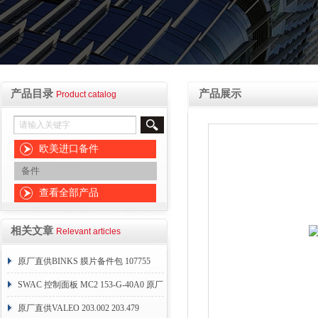
产品目录
产品展示
Product catalog
欧美进口备件
备件
查看全部产品
相关文章
Relevant articles
原厂直供BINKS 膜片备件包 107755
SWAC 控制面板 MC2 153-G-40A0 原厂
直销
原厂直供VALEO 203.002 203.479