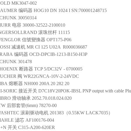
DOLD
MK3047-002
BAUMER
编码器
HOG10 DN 1024 I SN:700001248715
SCHUNK
30050314
MURR
电容
30000-32522-2100010
NGERSOLLRAND
滚珠丝杆
11115
WENGLOR
信號變換器
OPT175-P06
OSSI
减速机
MR CI 125 U02A R000036687
RABA
编码器
OCD-DPCIB-1213-B150-H3P
SCHUNK
301478
HOENIX
断路器
TCP 5/DC32V - 0700005
BUCHER
阀
WR22GNCA-10V-2-24VDC
IBA
熔断器
NH000 200A 20 282 20
I-SORIC
接近开关
D7C18V20POK-IBSL PNP output with cable Pl
IBRO
滑动轴承
2052.70.018.024.020
TW
后部套管(6mm)
78270-00
ASHTEC
滚刷驱动电机
201383（0.55KW LACK7035）
MAHLE
滤芯
AF100176-004
+N
开关
C315-A200-620ER