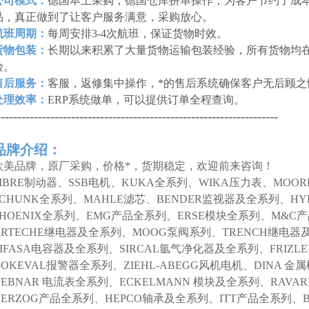
公司模式：
德国本土采购，德国仓库拼单操作，为客户节约了成本
品，真正做到了让客户服务满意，采购放心。
航班周期：
每周安排3-4次航班，保证货物时效。
货物包装：
长期以来积累了大量货物运输包装经验，所有货物均
险。
售后服务：
客服，返修集中操作，*的售后系统确保客户无后顾之
处理效率：
ERP系统做单，可以提供订单全程查询。
--------------------------------------------------------------------
品牌介绍：
欧美品牌，原厂采购，价格*，货期稳定，欢迎前来咨询！
SIBRE制动器、SSB电机、KUKA全系列、WIKA压力表、MOO
SCHUNK全系列、MAHLE滤芯、BENDER监视器及全系列、HY
PHOENIX全系列、EMG产品全系列、ERSE模块全系列、M&C
ARTECHE继电器及全系列、MOOG泵阀系列、TRENCH继电器
LIFASA电容器及全系列、SIRCAL氩气净化器及全系列、FRIZL
NOKEVAL报警器全系列、ZIEHL-ABEGG风机电机、DINA 
DEBNAR 电流表全系列、ECKELMANN 模块及全系列、RAVAR
HERZOG产品全系列、HEPCO轴承及全系列、ITT产品全系列、