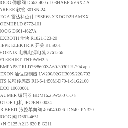
MOOG
伺服阀
D663-4005-L03HABF-6VSX2-A
ARKER
软管
301SN-24
VEGA
雷达料位计
PSSR68.XXDGD2HAMXX
ROEMHELD
8772-101
MOOG
D661-4627A
REXROTH
滑块
R1821-323-20
IEPE ELEKTRIK
开关
BLS001
HOENIX
电机电源电缆
2761266
ETERHIRT
TN10WM2.5
BMPAPST
RLD76/8600ZA60-3030LH-204 apn
NEXON
油位控制器
LW200/02GH300S/220/702
TS
位移传感器
RH-S-1450M-D70-1-S1G2100
ECO
10600001
BAUMER
编码器
BDM16.25W500-CO-8
ROTOR
电机
IEC/EN 60034
R.BREIT
液控单向阀
405040.006 DN40 PN320
MOOG
阀
D661-4651
+N
C125 A213 620 E G211