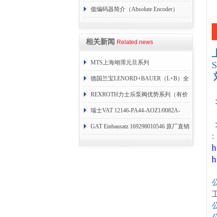
值编码器简介（Absolute Encoder）
相关新闻
Related news
MTS上海翊霈元旦系列
RHM3050MR081A01
德国兰宝LENORD+BAUER（L+B）全
系列编码器
REXROTH力士乐泵阀优势系列（有价
目表）
瑞士VAT 12146-PA44-AOZ1/0082A-
：
1173938
GAT Einbausatz 169298010546 原厂直销
:
h
h