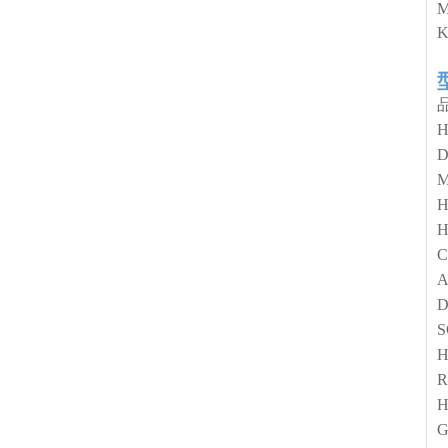
C
A
D
H
R
G