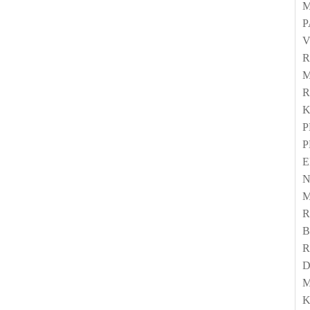
P
K
P
P
E
M
R
D
K