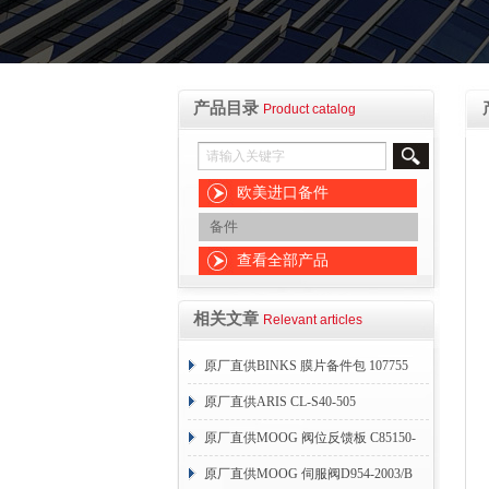
产品目录
Product catalog
欧美进口备件
备件
查看全部产品
相关文章
Relevant articles
原厂直供BINKS 膜片备件包 107755
原厂直供ARIS CL-S40-505
原厂直供MOOG 阀位反馈板 C85150-
004
原厂直供MOOG 伺服阀D954-2003/B