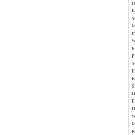
I
R
F
P
S
D
F
I
W
K