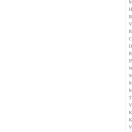
M
H
V
C
D
R
I
M
M
T
V