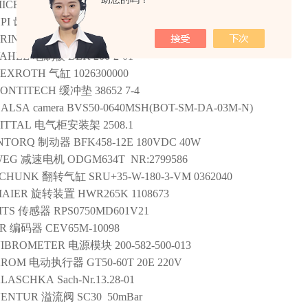
ICRO EPSILON
传感器
WDS-500-MPW-C-P
PI
齿轮泵
HL10B02
BRINKMANN
泵
STA603/340+010
AHLE
电刷板
BLK 200-2-01
REXROTH
气缸
1026300000
ONTITECH
缓冲垫
38652 7-4
ALSA
camera
BVS50-0640MSH(BOT-SM-DA-03M-N)
ITTAL
电气柜安装架
2508.1
NTORQ
制动器
BFK458-12E 180VDC 40W
WEG
减速电机
ODGM634T NR:2799586
SCHUNK
翻转气缸
SRU+35-W-180-3-VM 0362040
AIER
旋转装置
HWR265K 1108673
TS
传感器
RPS0750MD601V21
R
编码器
CEV65M-10098
IBROMETER
电源模块
200-582-500-013
KROM
电动执行器
GT50-60T 20E 220V
KLASCHKA
Sach-Nr.13.28-01
VENTUR
溢流阀
SC30 50mBar