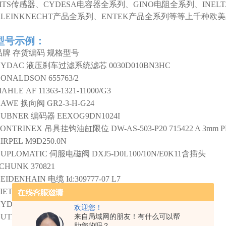
MTS传感器、CYDESA电容器全系列、GINO电阻全系列、INEL
KLEINKNECHT产品全系列、ENTEK产品全系列等等上千种
型号示例：
品牌
存货编码
规格型号
HYDAC
液压刹车过滤系统滤芯
0030D010BN3HC
DONALDSON
655763/2
MAHLE
AF 11363-1321-11000/G3
HAWE
换向阀
GR2-3-H-G24
HUBNER
编码器
EEXOG9DN1024I
ONTRINEX
吊具挂钩油缸限位
DW-AS-503-P20 715422 A 3mm 
IRPEL
M9D250.0N
UPLOMATIC
伺服电磁阀
DXJ5-D0L100/10N/E0K11含插头
SCHUNK
370821
EIDENHAIN
电缆
Id:309777-07 L7
IETSCHLE
真空泵
VACFOX VC-303 102728-XX11
HYDROKOMP
KMP-460-5-K015
欢迎您！
UTEKUNST
WF-115
来自局域网的朋友！有什么可以帮
助您的吗？