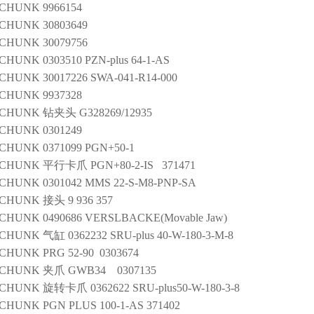
SCHUNK
9966154
SCHUNK
30803649
SCHUNK
30079756
SCHUNK
0303510 PZN-plus 64-1-AS
SCHUNK
30017226 SWA-041-R14-000
SCHUNK
9937328
SCHUNK
钻夹头
G328269/12935
SCHUNK
0301249
SCHUNK
0371099 PGN+50-1
SCHUNK
平行卡爪
PGN+80-2-IS 371471
SCHUNK
0301042 MMS 22-S-M8-PNP-SA
SCHUNK
接头
9 936 357
SCHUNK
0490686 VERSLBACKE(Movable Jaw)
SCHUNK
气缸
0362232 SRU-plus 40-W-180-3-M-8
SCHUNK
PRG 52-90 0303674
SCHUNK
夹爪
GWB34 0307135
SCHUNK
旋转卡爪
0362622 SRU-plus50-W-180-3-8
SCHUNK
PGN PLUS 100-1-AS 371402