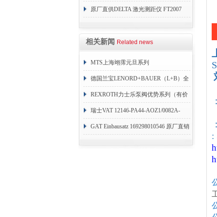
力开关 变送器
原厂直供DELTA 激光测距仪 FT2007
24VDC
相关新闻
Related news
MTS上海翊霈元旦系列
RHM3050MR081A01
德国兰宝LENORD+BAUER（L+B）全
系列编码器
REXROTH力士乐泵阀优势系列（有价
目表）
瑞士VAT 12146-PA44-AOZ1/0082A-
：
1173938
GAT Einbausatz 169298010546 原厂直销
:
h
h