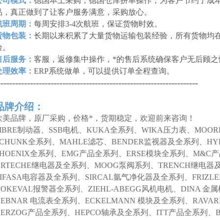
公司模式：
德国本土采购，德国仓库拼单操作，为客户节约了成本
品，真正做到了让客户服务满意，采购放心。
航班周期：
每周安排3-4次航班，保证货物时效。
货物包装：
长期以来积累了大量货物运输包装经验，所有货物均
险。
售后服务：
客服，返修集中操作，*的售后系统确保客户无后顾之
处理效率：
ERP系统做单，可以提供订单全程查询。
--------------------------------------------------------------------
品牌介绍：
欧美品牌，原厂采购，价格*，货期稳定，欢迎前来咨询！
SIBRE制动器、SSB电机、KUKA全系列、WIKA压力表、MOO
SCHUNK全系列、MAHLE滤芯、BENDER监视器及全系列、HY
PHOENIX全系列、EMG产品全系列、ERSE模块全系列、M&C
ARTECHE继电器及全系列、MOOG泵阀系列、TRENCH继电器
LIFASA电容器及全系列、SIRCAL氩气净化器及全系列、FRIZL
NOKEVAL报警器全系列、ZIEHL-ABEGG风机电机、DINA 
DEBNAR 电流表全系列、ECKELMANN 模块及全系列、RAVAR
HERZOG产品全系列、HEPCO轴承及全系列、ITT产品全系列、