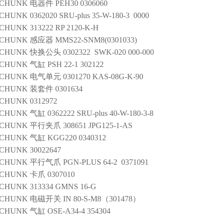
SCHUNK
电器件
PEH30 0306060
SCHUNK
0362020 SRU-plus 35-W-180-3 0000
SCHUNK
313222 RP 2120-K-H
SCHUNK
感应器
MMS22-SNM8(0301033)
SCHUNK
快换公头
0302322 SWK-020 000-000
SCHUNK
气缸
PSH 22-1 302122
SCHUNK
电气单元
0301270 KAS-08G-K-90
SCHUNK
装套件
0301634
SCHUNK
0312972
SCHUNK
气缸
0362222 SRU-plus 40-W-180-3-8
SCHUNK
平行夹爪
308651 JPG125-1-AS
SCHUNK
气缸
KGG220 0340312
SCHUNK
30022647
SCHUNK
平行气爪
PGN-PLUS 64-2 0371091
SCHUNK
卡爪
0307010
SCHUNK
313334 GMNS 16-G
SCHUNK
电磁开关
IN 80-S-M8（301478）
SCHUNK
气缸
OSE-A34-4 354304