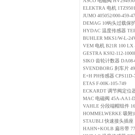
ASCO
电磁阀
HV294930
ELEKTRA
电机
1TZ950
JUMO
405052/000-459-47
DEMAG
10钩头过载保
HYDAC
温度传感器
TEP
BUHLER
MKS1/W-L-24V
VEM
电机
B21R 100 LX
GESTRA
KS92-112-100
SIKO
齿轮计数器
DA08-0
SVENDBORG
刹车片
49
E+H
PH传感器
CPS11D-
ETAS
F‑00K‑105‑749
ECKARDT
调节阀定位
MAC
电磁阀
45A-AA1-
VAHLE
分段端帽组件
1
HOMMELWERKE
吸附
STAUBLI
快速接头插座
HAHN+KOLB
扁吊带
7