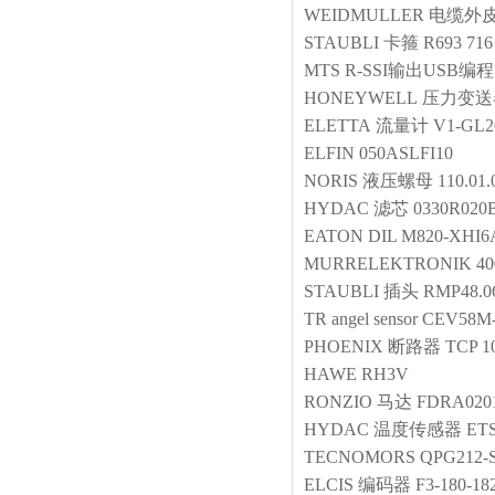
WEIDMULLER
电缆外
STAUBLI
卡箍
R693 716
MTS
R-SSI输出USB编
HONEYWELL
压力变送
ELETTA
流量计
V1-GL2
ELFIN
050ASLFI10
NORIS
液压螺母
110.01.
HYDAC
滤芯
0330R02
EATON
DIL M820-XHI6
MURRELEKTRONIK
40
STAUBLI
插头
RMP48.06
TR
angel sensor
CEV58M-
PHOENIX
断路器
TCP 1
HAWE
RH3V
RONZIO
马达
FDRA0201
HYDAC
温度传感器
ETS
TECNOMORS
QPG212-
ELCIS
编码器
F3-180-1