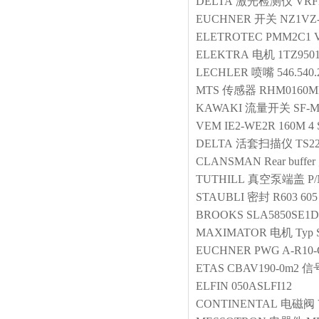
DELTA
激光检测仪
VRFD
EUCHNER
开关
NZ1VZ-
ELETROTEC
PMM2C1 V
ELEKTRA
电机
1TZ950
LECHLER
喷嘴
546.540.
MTS
传感器
RHM0160MP
KAWAKI
流量开关
SF-M
VEM
IE2-WE2R 160M 4 
DELTA
活套扫描仪
TS2
CLANSMAN
Rear buff
TUTHILL
真空泵端盖
P/
STAUBLI
密封
R603 605
BROOKS
SLA5850SE1
MAXIMATOR
电机
Typ 
EUCHNER
PWG A-R10-
ETAS
CBAV190-0m2
ELFIN
050ASLFI12
CONTINENTAL
电磁阀