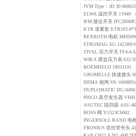
JVM
Type：JD 30 06002
ELWA
温控开关
11949 
IFM
接近开关
IFC200MC
KTR
涨紧套
KTR105-8*
REXROTH
电机
MHD090
STROMAG AG
142389/1
TIVAL
压力开关
FF4-4 
WIKA
膜盒压力表
632.
ROEMHELD
18931191
GROMELLE
快速接头
H
HEMA
抱闸
SN 10098934
DUPLOMATIC
DU-0496
PISCO
真空发生器
VHH1
ASUTEC
阻挡器
ASU-40
ROSS
阀
Y1523C6002
INGERSOLL RAND
电
FRONIUS
送丝管夹头
42
K+N
CH11 A292 -600 *F