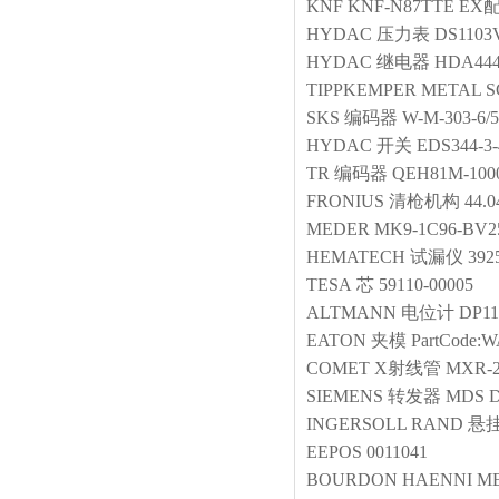
KNF
KNF-N87TTE 
HYDAC
压力表
DS1103
HYDAC
继电器
HDA444
TIPPKEMPER
METAL S
SKS
编码器
W-M-303-6/
HYDAC
开关
EDS344-3-
TR
编码器
QEH81M-100
FRONIUS
清枪机构
44.0
MEDER
MK9-1C96-BV2
HEMATECH
试漏仪
392
TESA
芯
59110-00005
ALTMANN
电位计
DP11
EATON
夹模
PartCode:
COMET
X射线管
MXR-2
SIEMENS
转发器
MDS D1
INGERSOLL RAND
悬
EEPOS
0011041
BOURDON HAENNI
ME