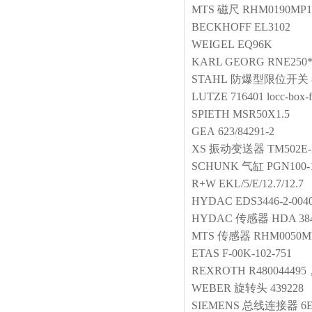
MTS
磁尺
RHM0190MP1
BECKHOFF
EL3102
WEIGEL
EQ96K
KARL GEORG
RNE250*
STAHL
防爆型限位开关
LUTZE
716401 locc-box-
SPIETH
MSR50X1.5
GEA
623/84291-2
XS
振动变送器
TM502E-
SCHUNK
气缸
PGN100-1
R+W
EKL/5/E/12.7/12.7
HYDAC
EDS3446-2-004
HYDAC
传感器
HDA 384
MTS
传感器
RHM0050MP
ETAS
F‑00K‑102‑751
REXROTH
R480044495
WEBER
旋转头
439228
SIEMENS
总线连接器
6