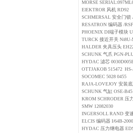
MORSE
SERIAL:097ML
ElEKTROR
风机
RD92
SCHMERSAL
安全门锁
RESATRON
编码器
/RSF
PHOENIX
DI端子模块
U
TURCK
接近开关
Ni8U-
HALDER
夹具压头
EH22
SCHUNK
气爪
PGN-PLU
HYDAC
滤芯
0030D00
OTTJAKOB
515472 HS-
SOCOMEC
5028 0455
RAJA-LOVEJOY
安装底
SCHUNK
气缸
OSE-B45
KROM SCHRODER
压
SMW
12082030
INGERSOLL RAND
变
ELCIS
编码器
I/64B-200
HYDAC
压力继电器
EDS