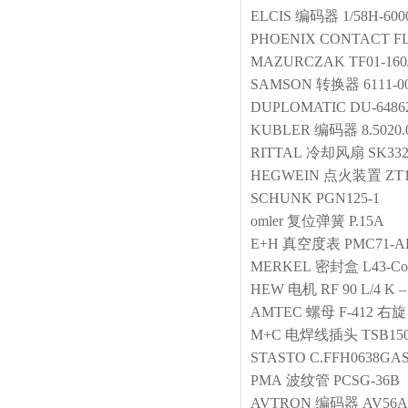
ELCIS
编码器
1/58H-600
PHOENIX CONTACT
FL
MAZURCZAK
TF01-16
SAMSON
转换器
6111-0
DUPLOMATIC
DU-6486
KUBLER
编码器
8.5020.
RITTAL
冷却风扇
SK332
HEGWEIN
点火装置
ZT
SCHUNK
PGN125-1
omler
复位弹簧
P.15A
E+H
真空度表
PMC71-
MERKEL
密封盒
L43-Co
HEW
电机
RF 90 L/4 K –
AMTEC
螺母
F-412 右旋
M+C
电焊线插头
TSB150
STASTO
C.FFH0638GA
PMA
波纹管
PCSG-36B
AVTRON
编码器
AV56A