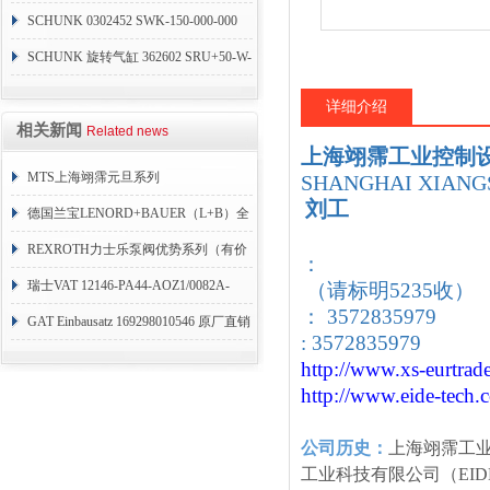
SCHUNK 0302452 SWK-150-000-000
SCHUNK 旋转气缸 362602 SRU+50-W-
90-3-8
详细介绍
相关新闻
Related news
上海翊霈工业控制
MTS上海翊霈元旦系列
SHANGHAI XIANGS
刘工
RHM3050MR081A01
德国兰宝LENORD+BAUER（L+B）全
系列编码器
REXROTH力士乐泵阀优势系列（有价
：
目表）
瑞士VAT 12146-PA44-AOZ1/0082A-
（请标明5235收）
： 3572835979
1173938
GAT Einbausatz 169298010546 原厂直销
: 3572835979
http://www.xs-eurtrad
http://www.eide-tech
.
公司历史：
上海翊霈工
工业科技有限公司（EID