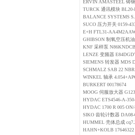
ERVIN AMASTEEL
铸
TURCK
通讯模块
BL20-
BALANCE SYSTEMS S.
SUCO
压力开关
0159-43
E+H
FTL31-AA4M2AAWBJ
GHIBSON
制氧空压机油
KNF
采样泵
N86KNDC
LENZE
变频器
E84DGD
SIEMENS
转发器
MDS D1
SCHMALZ
SAB 22 NBR-
WINKEL
轴承
4.054+A
BURKERT
00178674
MOOG
伺服放大器
G123
HYDAC
ETS4546-A-350
HYDAC
1700 R 005 ON
SIKO
齿轮计数器
DA08-
HUMMEL
壳体总成
cq7.
HAHN+KOLB
17646322