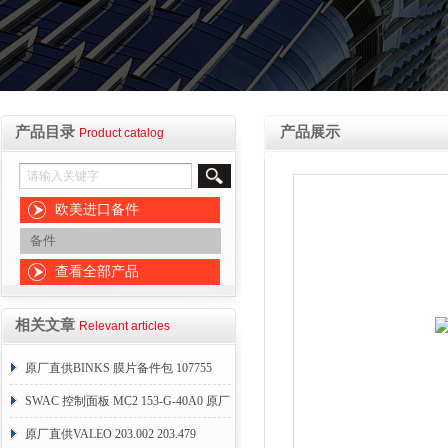
产品目录
产品展示
Product catalog
欧美进口备件
备件
查看全部产品
相关文章
Relevant articles
原厂直供BINKS 膜片备件包 107755
SWAC 控制面板 MC2 153-G-40A0 原厂
直销
原厂直供VALEO 203.002 203.479