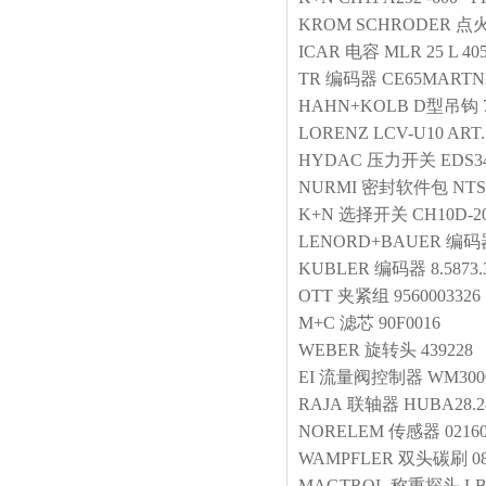
KROM SCHRODER
点
ICAR
电容
MLR 25 L 40
TR
编码器
CE65MARTNR
HAHN+KOLB
D型吊钩
LORENZ
LCV-U10 ART.
HYDAC
压力开关
EDS34
NURMI
密封软件包
NTS
K+N
选择开关
CH10D-2
LENORD+BAUER
编码
KUBLER
编码器
8.5873.
OTT
夹紧组
9560003326
M+C
滤芯
90F0016
WEBER
旋转头
439228
EI
流量阀控制器
WM3000
RAJA
联轴器
HUBA28.2
NORELEM
传感器
0216
WAMPFLER
双头碳刷
0
MAGTROL
称重探头
LB