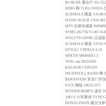
BUHLER
液位计
NS 25/
REBS
阀
TLR2-10/6VA-D
SCHMALZ
吸盘
SAOB-6
HAHN+KOLB
17641382
MTS
位移传感器
RHM00
JUMO
202756/15-607-0-8
WOLFTECHNIK
过滤器
SCHMALZ
吸盘
SAOG-6
HYDAC
VM5D.0/-L24
SPIETH
MSR60X1.5
TWK
cap
ZKD-D01
BALDOR
CDP3310
INGERSOLL RAND
阀
BERNSTEIN
安全门开
IGUS
拖链
240.02.075
INTERNORMEN
滤芯
0
ABUS
小车驱动
TYPE:G
DONALDSON
露点分析