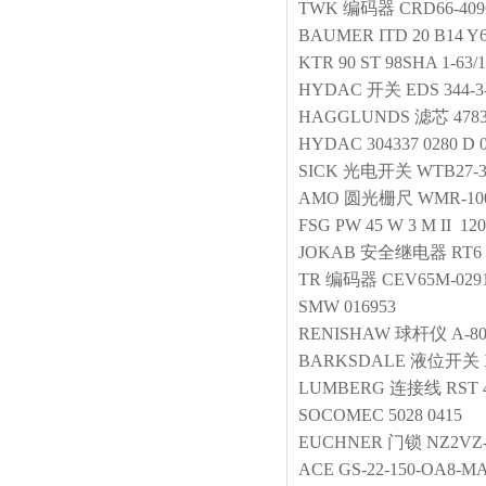
TWK
编码器
CRD66-409
BAUMER
ITD 20 B14 Y
KTR
90 ST 98SHA 1-63/
HYDAC
开关
EDS 344-3
HAGGLUNDS
滤芯
478
HYDAC
304337 0280 D
SICK
光电开关
WTB27-3
AMO
圆光栅尺
WMR-100
FSG
PW 45 W 3 M II 12
JOKAB
安全继电器
RT6
TR
编码器
CEV65M-029
SMW
016953
RENISHAW
球杆仪
A-80
BARKSDALE
液位开关
LUMBERG
连接线
RST 
SOCOMEC
5028 0415
EUCHNER
门锁
NZ2VZ-
ACE
GS-22-150-OA8-MA