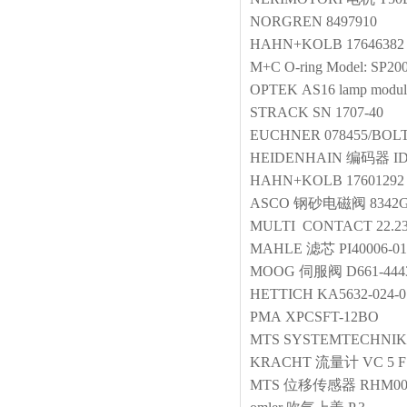
NORGREN
8497910
HAHN+KOLB
17646382
M+C
O-ring
Model: SP20
OPTEK
AS16 lamp modul
STRACK
SN 1707-40
EUCHNER
078455/BOL
HEIDENHAIN
编码器
I
HAHN+KOLB
17601292
ASCO
钢砂电磁阀
8342
MULTI CONTACT
22.2
MAHLE
滤芯
PI40006-0
MOOG
伺服阀
D661-44
HETTICH
KA5632-024-
PMA
XPCSFT-12BO
MTS SYSTEMTECHNIK
KRACHT
流量计
VC 5 F
MTS
位移传感器
RHM00