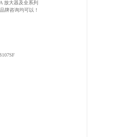
TA 放大器及全系列
欧美品牌咨询均可以！
B107SF