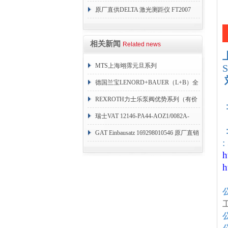
力开关 变送器
原厂直供DELTA 激光测距仪 FT2007
24VDC
相关新闻
Related news
MTS上海翊霈元旦系列
RHM3050MR081A01
德国兰宝LENORD+BAUER（L+B）全
系列编码器
REXROTH力士乐泵阀优势系列（有价
目表）
瑞士VAT 12146-PA44-AOZ1/0082A-
：
1173938
GAT Einbausatz 169298010546 原厂直销
:
h
h