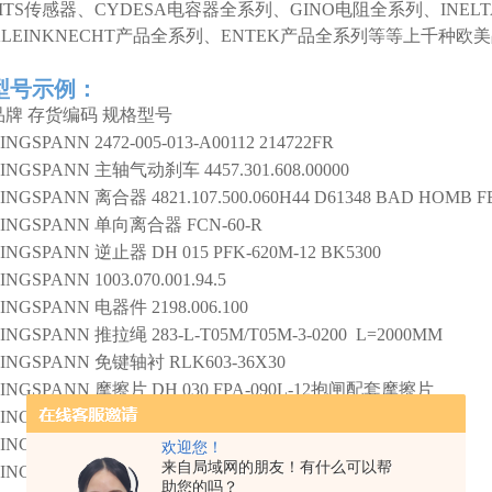
MTS传感器、CYDESA电容器全系列、GINO电阻全系列、INEL
KLEINKNECHT产品全系列、ENTEK产品全系列等等上千种
型号示例：
品牌
存货编码
规格型号
INGSPANN
2472-005-013-A00112 214722FR
INGSPANN
主轴气动刹车
4457.301.608.00000
INGSPANN
离合器
4821.107.500.060H44 D61348 BAD HOMB F
INGSPANN
单向离合器
FCN-60-R
INGSPANN
逆止器
DH 015 PFK-620M-12 BK5300
INGSPANN
1003.070.001.94.5
INGSPANN
电器件
2198.006.100
INGSPANN
推拉绳
283-L-T05M/T05M-3-0200 L=2000MM
INGSPANN
免键轴衬
RLK603-36X30
INGSPANN
摩擦片
DH 030 FPA-090L-12抱闸配套摩擦片
INGSPANN
DV 030 PFM-655 R-12
INGSPANN
CZ/100L-99Z
欢迎您！
来自局域网的朋友！有什么可以帮
INGSPANN
4457.103.161.000000
助您的吗？