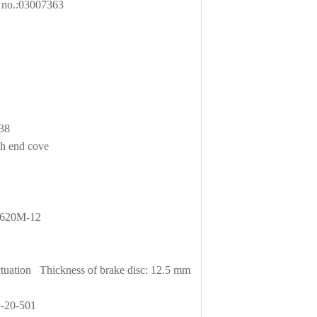
 no.:03007363
38
h end cove
-620M-12
uation Thickness of brake disc: 12.5 mm
-20-501