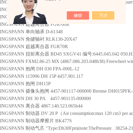
INGSPANN
抱闸
DH 30 PA Brake tong DH 30 PA manufaction part
INGSPANN
DH10FPM-H-4457.100.680.0000
INGSPANN
DH 030 FPA-090R-12
INGSPANN
超越离合器
FGR-60R
INGSPANN
单向轴承
D-61348
INGSPANN
免键轴衬
RLK130-20X47
INGSPANN
超越离合器
FGR70R
INGSPANN
扭矩离合器
BD45 SXGV41 编号:6445.045.042 050.H
INGSPANN
FXM2.86-25 MX (4867.086.203.048h38) Freewheel wit
INGSPANN
抱闸
DH 030 FPA-090L-12
INGSPANN
115996 DH 15P 4457.901.117
INGSPANN
抱闸
DH15P
INGSPANN
摄像头抱闸
4457-901117-000000 Bremse DH015PFK
INGSPANN
DH 30 PA 4457-901135-000000
INGSPANN
离合器
4867.140.523.065h44
INGSPANN
制动器
DV 20 P（Air consumption:max 120 cm3 per act
INGSPANN
制动器摩擦片
BK477S
INGSPANN
制动气爪
"Type:Dh30Fpm(note:ThePressure 38254-21