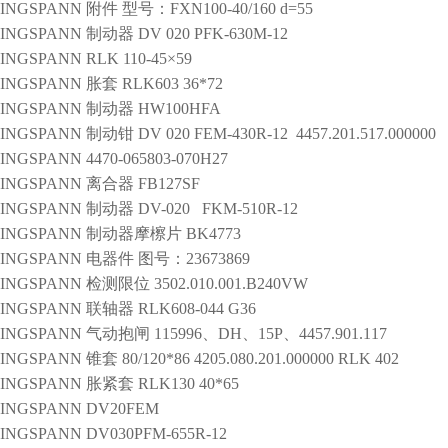
INGSPANN
附件
型号：FXN100-40/160 d=55
INGSPANN
制动器
DV 020 PFK-630M-12
INGSPANN
RLK 110-45×59
INGSPANN
胀套
RLK603 36*72
INGSPANN
制动器
HW100HFA
INGSPANN
制动钳
DV 020 FEM-430R-12 4457.201.517.000000
INGSPANN
4470-065803-070H27
INGSPANN
离合器
FB127SF
INGSPANN
制动器
DV-020 FKM-510R-12
INGSPANN
制动器摩檫片
BK4773
INGSPANN
电器件
图号：23673869
INGSPANN
检测限位
3502.010.001.B240VW
INGSPANN
联轴器
RLK608-044 G36
INGSPANN
气动抱闸
115996、DH、15P、4457.901.117
INGSPANN
锥套
80/120*86 4205.080.201.000000 RLK 402
INGSPANN
胀紧套
RLK130 40*65
INGSPANN
DV20FEM
INGSPANN
DV030PFM-655R-12