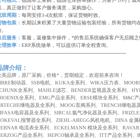
公司模式：
德国本土采购，德国仓库拼单操作，为客户节约了成本
品，真正做到了让客户服务满意，采购放心。
航班周期：
每周安排3-4次航班，保证货物时效。
货物包装：
长期以来积累了大量货物运输包装经验，所有货物均
险。
售后服务：
客服，返修集中操作，*的售后系统确保客户无后顾之
处理效率：
ERP系统做单，可以提供订单全程查询。
--------------------------------------------------------------------
品牌介绍：
欧美品牌，原厂采购，价格*，货期稳定，欢迎前来咨询！
SIBRE制动器、SSB电机、KUKA全系列、WIKA压力表、MOO
SCHUNK全系列、MAHLE滤芯、BENDER监视器及全系列、HY
PHOENIX全系列、EMG产品全系列、ERSE模块全系列、M&C
ARTECHE继电器及全系列、MOOG泵阀系列、TRENCH继电器
LIFASA电容器及全系列、SIRCAL氩气净化器及全系列、FRIZL
NOKEVAL报警器全系列、ZIEHL-ABEGG风机电机、DINA 
DEBNAR 电流表全系列、ECKELMANN 模块及全系列、RAVAR
HERZOG产品全系列、HEPCO轴承及全系列、ITT产品全系列、