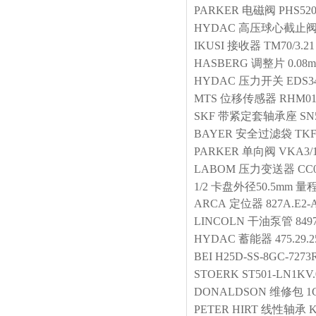
PARKER
电磁阀
PHS52
HYDAC
高压球心截止
IKUSI
接收器
TM70/3.21
HASBERG
调整片
0.08
HYDAC
压力开关
EDS34
MTS
位移传感器
RHM01
SKF
带紧定套轴承座
SN
BAYER
安全过滤袋
TKF
PARKER
单向阀
VKA3/
LABOM
压力变送器
CC
1/2 卡盘外径50.5mm 量
ARCA
定位器
827A.E2-
LINCOLN
干油泵管
8497
HYDAC
蓄能器
475.29.2
BEI
H25D-SS-8GC-7273
STOERK
ST501-LN1KV.
DONALDSON
维修包
1
PETER HIRT
线性轴承
K