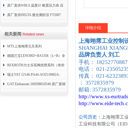
原厂直供WIKA 温度计 耐震压力表 压
力开关 变送器
原厂直供DELTA 激光测距仪 FT2007
24VDC
详细介绍
相关新闻
Related news
上海翊霈工业控制
MTS上海翊霈元旦系列
SHANGHAI XIANGS
品牌负责人
刘工
RHM3050MR081A01
德国兰宝LENORD+BAUER（L+B）全
手机： 18252770887
系列编码器
REXROTH力士乐泵阀优势系列（有价
电话： 021-2350523
目表）
瑞士VAT 12146-PA44-AOZ1/0082A-
传真： 021-62323
： 3572835979
1173938
GAT Einbausatz 169298010546 原厂直销
邮箱: 3572835979
http://www.xs-eurtrad
http://www.eide-tech
.
公司历史：
上海翊霈工
工业科技有限公司（EID