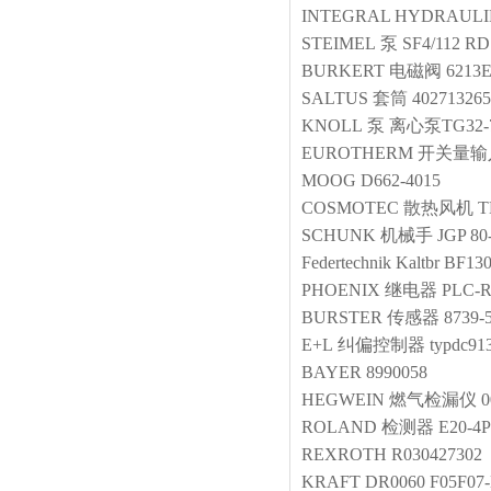
INTEGRAL HYDRAULI
STEIMEL
泵
SF4/112 RD
BURKERT
电磁阀
6213
SALTUS
套筒
402713265
KNOLL
泵
离心泵TG32-78
EUROTHERM
开关量输
MOOG
D662-4015
COSMOTEC
散热风机
T
SCHUNK
机械手
JGP 80
Federtechnik Kaltbr
BF130
PHOENIX
继电器
PLC-R
BURSTER
传感器
8739-
E+L
纠偏控制器
typdc91
BAYER
8990058
HEGWEIN
燃气检漏仪
0
ROLAND
检测器
E20-4P
REXROTH
R030427302
KRAFT
DR0060 F05F07