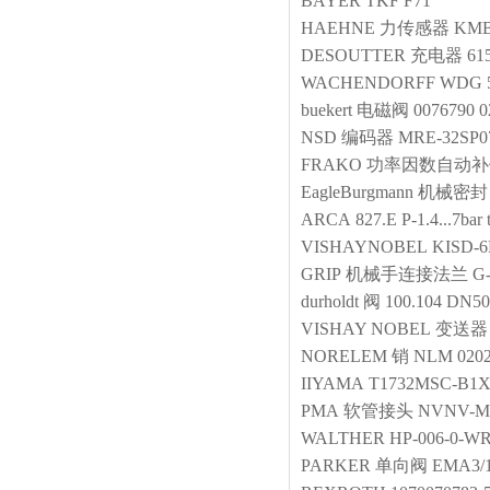
BAYER
TKF F71
HAEHNE
力传感器
KMB
DESOUTTER
充电器
61
WACHENDORFF
WDG 5
buekert
电磁阀
0076790 0
NSD
编码器
MRE-32SP0
FRAKO
功率因数自动补
EagleBurgmann
机械密封
ARCA
827.E P-1.4...7bar
VISHAYNOBEL
KISD-
GRIP
机械手连接法兰
G
durholdt
阀
100.104 DN5
VISHAY NOBEL
变送器
NORELEM
销
NLM 0202
IIYAMA
T1732MSC-B1
PMA
软管接头
NVNV-M 
WALTHER
HP-006-0-WR
PARKER
单向阀
EMA3/