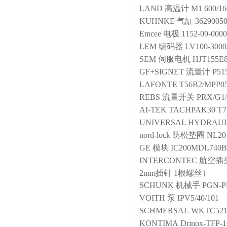
LAND
高温计
M1 600/1
KUHNKE
气缸
3629005
Emcee
电极
1152-09-0000
LEM
编码器
LV100-3000
SEM
伺服电机
HJT155E8
GF+SIGNET
流量计
P51
LAFONTE
T56B2/MPP0
REBS
流量开关
PRX/G1/
AI-TEK
TACHPAK30 T7
UNIVERSAL HYDRAU
nord-lock
防松垫圈
NL20
GE
模块
IC200MDL740B
INTERCONTEC
航空插
2mm插针 1根螺丝）
SCHUNK
机械手
PGN-P
VOITH
泵
IPV5/40/101
SCHMERSAL
WKTC521 
KONTIMA
Drinox-TFP-1