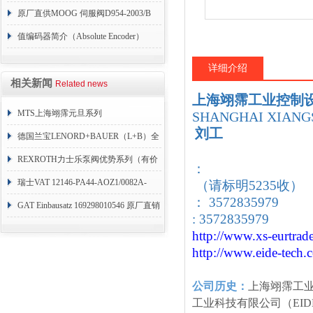
004
原厂直供MOOG 伺服阀D954-2003/B
值编码器简介（Absolute Encoder）
详细介绍
相关新闻
Related news
上海翊霈工业控制
MTS上海翊霈元旦系列
SHANGHAI XIANGS
刘工
RHM3050MR081A01
德国兰宝LENORD+BAUER（L+B）全
系列编码器
REXROTH力士乐泵阀优势系列（有价
：
目表）
瑞士VAT 12146-PA44-AOZ1/0082A-
（请标明5235收）
： 3572835979
1173938
GAT Einbausatz 169298010546 原厂直销
: 3572835979
http://www.xs-eurtrad
http://www.eide-tech
.
公司历史：
上海翊霈工
工业科技有限公司（EID