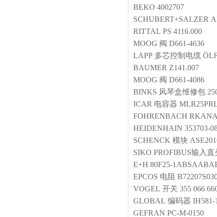
BEKO
4002707
SCHUBERT+SALZER
A
RITTAL
PS 4116.000
MOOG
阀
D661-4636
LAPP
多芯控制电缆
ÖLF
BAUMER
Z141.007
MOOG
阀
D661-4086
BINKS
风琴盒维修包
25
ICAR
电容器
MLR25PR
FOHRENBACH
RKAN
HEIDENHAIN
353703-0
SCHENCK
模块
ASE201
SIKO
PROFIBUS输入
E+H
80F25-1ABSAAB
EPCOS
电阻
B72207S03
VOGEL
开关
355 066 66
GLOBAL
编码器
IH581-
GEFRAN
PC-M-0150