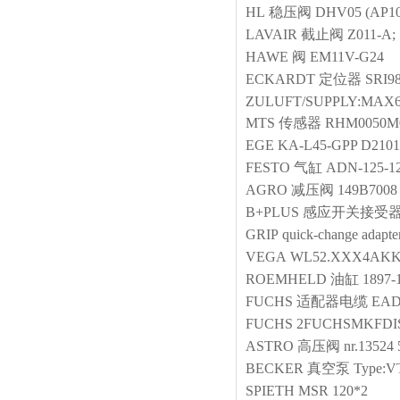
HL
稳压阀
DHV05 (AP105
LAVAIR
截止阀
Z011-A;
HAWE
阀
EM11V-G24
ECKARDT
定位器
SRI9
ZULUFT/SUPPLY:MAX
MTS
传感器
RHM0050M0
EGE
KA-L45-GPP D2101
FESTO
气缸
ADN-125-1
AGRO
减压阀
149B7008
B+PLUS
感应开关接受
GRIP
quick-change ada
VEGA
WL52.XXX4AK
ROEMHELD
油缸
1897
FUCHS
适配器电缆
EAD
FUCHS
2FUCHSMKFDI
ASTRO
高压阀
nr.13524
BECKER
真空泵
Type:V
SPIETH
MSR 120*2