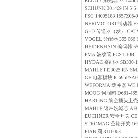
ELDON
加热器
EGL400
SCHUNK
301469 IN 5-S
FSG
14095188 1557Z05-0
NERIMOTORI
制动器
F
G+D
传送器（发）
CATV
VOGEL
分配器
355 066 
HEIDENHAIN
编码器
5
PMA
波纹管
PCST-10B
HYDAC
蓄能器
SB330-1
MAHLE
PI23025 RN S
GE
电源模块
IC695PSA0
WEFORMA
缓冲器
WE-
MOOG
伺服阀
D661-46
HARTING
航空插头上壳
MAHLE
返冲洗滤芯
AF60
EUCHNER
安全开关
CE
STROMAG
凸轮开关
16
PIAB
阀
3116063