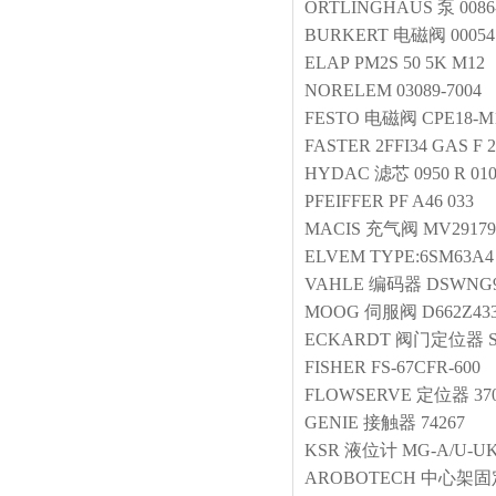
ORTLINGHAUS
泵
0086
BURKERT
电磁阀
0005
ELAP
PM2S 50 5K M12
NORELEM
03089-7004
FESTO
电磁阀
CPE18-M1
FASTER
2FFI34 GAS F 
HYDAC
滤芯
0950 R 0
PFEIFFER
PF A46 033
MACIS
充气阀
MV29179
ELVEM
TYPE:6SM63A4
VAHLE
编码器
DSWNG9
MOOG
伺服阀
D662Z43
ECKARDT
阀门定位器
FISHER
FS-67CFR-600
FLOWSERVE
定位器
37
GENIE
接触器
74267
KSR
液位计
MG-A/U-UK
AROBOTECH
中心架固