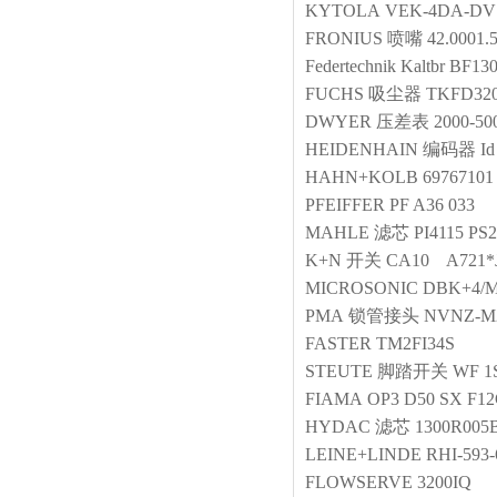
KYTOLA
VEK-4DA-DV 
FRONIUS
喷嘴
42.0001.
Federtechnik Kaltbr
BF130
FUCHS
吸尘器
TKFD320
DWYER
压差表
2000-50
HEIDENHAIN
编码器
Id
HAHN+KOLB
69767101
PFEIFFER
PF A36 033
MAHLE
滤芯
PI4115 PS
K+N
开关
CA10 A721*
MICROSONIC
DBK+4/M
PMA
锁管接头
NVNZ-M
FASTER
TM2FI34S
STEUTE
脚踏开关
WF 1S
FIAMA
OP3 D50 SX F1
HYDAC
滤芯
1300R00
LEINE+LINDE
RHI-593-
FLOWSERVE
3200IQ