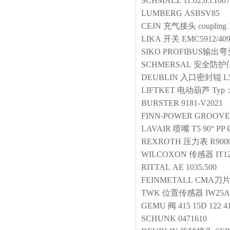
SCHMALZ
11.02.05.10
LUMBERG
ASBSV85
CEJN
充气接头
coupling
LIKA
开关
EMC5912/409
SIKO
PROFIBUS输出
SCHMERSAL
安全防护
DEUBLIN
入口密封辊
L
LIFTKET
电动葫芦
Typ：
BURSTER
9181-V2021
FINN-POWER
GROOVE
LAVAIR
喷嘴
T5 90° PP
REXROTH
压力表
R900
WILCOXON
传感器
IT1
RITTAL
AE 1035.500
FEINMETALL
CMA刀
TWK
位置传感器
IW25A
GEMU
阀
415 15D 122 4
SCHUNK
0471610