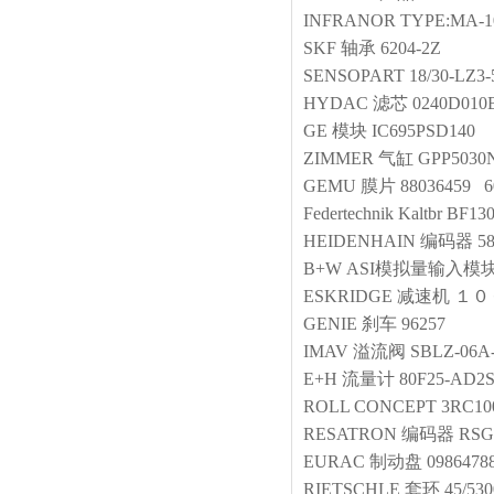
INFRANOR
TYPE:MA-10
SKF
轴承
6204-2Z
SENSOPART
18/30-LZ3
HYDAC
滤芯
0240D01
GE
模块
IC695PSD140
ZIMMER
气缸
GPP5030
GEMU
膜片
88036459 6
Federtechnik Kaltbr
BF130
HEIDENHAIN
编码器
5
B+W
ASI模拟量输入模
ESKRIDGE
减速机
１０
GENIE
刹车
96257
IMAV
溢流阀
SBLZ-06A
E+H
流量计
80F25-AD
ROLL CONCEPT
3RC10
RESATRON
编码器
RSG
EURAC
制动盘
0986478
RIETSCHLE
套环
45/53