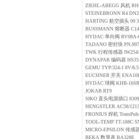
ZIEHL-ABEGG
风机
RH
STEINEBRONN
R4 DN2
HARTING
航空插头
09 
BUSSMANN
熔断器
C14
HYDAC
单向阀
RV08A-
TADANO
密封块
PN.99
TWK
行程传感器
IW254/
DYNAPAR
编码器
HS35
GEMU
TYP:324-1 8V/6.
EUCHNER
开关
ENA10
HYDAC
球阀
KHB-16SR
JOKAB
RT9
SIKO
直头电源插口
830
HENGSTLER
AC58/1213
FRONIUS
焊机
TransPul
TOOL-TEMP
TT-188C S
MICRO-EPSILON
传感
BEKA
数显表
BA328E