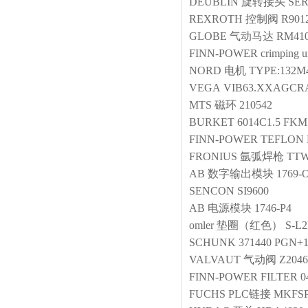
DEUBLIN
旋转接头
SER
REXROTH
控制阀
R901
GLOBE
气动马达
RM41
FINN-POWER
crimping u
NORD
电机
TYPE:132M4
VEGA
VIB63.XXAGCR
MTS
磁环
210542
BURKET
6014C1.5 FK
FINN-POWER
TEFLON 
FRONIUS
氩弧焊枪
TTW
AB
数字输出模块
1769-
SENCON
SI9600
AB
电源模块
1746-P4
omler
垫圈（红色）
S-L
SCHUNK
371440 PGN+1
VALVAUT
气动阀
Z2046
FINN-POWER
FILTER
0
FUCHS
PLC链接
MKFSP