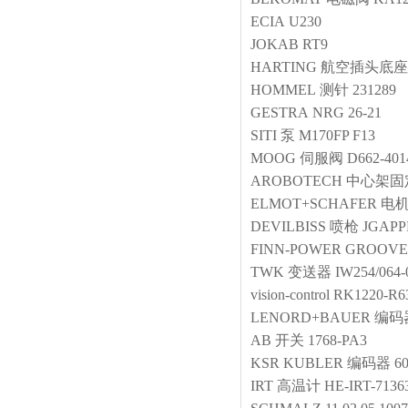
ECIA
U230
JOKAB
RT9
HARTING
航空插头底座
HOMMEL
测针
231289
GESTRA
NRG 26-21
SITI
泵
M170FP F13
MOOG
伺服阀
D662-40
AROBOTECH
中心架固
ELMOT+SCHAFER
电
DEVILBISS
喷枪
JGAPP
FINN-POWER
GROOVE
TWK
变送器
IW254/064-
vision-control
RK1220-R6
LENORD+BAUER
编码
AB
开关
1768-PA3
KSR KUBLER
编码器
6
IRT
高温计
HE-IRT-71363