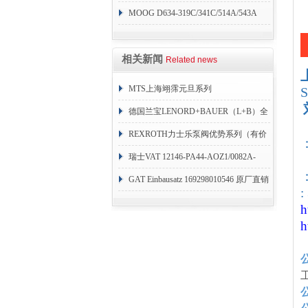
MOOG D634-319C/341C/514A/543A
相关新闻
Related news
MTS上海翊霈元旦系列
RHM3050MR081A01
德国兰宝LENORD+BAUER（L+B）全
系列编码器
REXROTH力士乐泵阀优势系列（有价
目表）
瑞士VAT 12146-PA44-AOZ1/0082A-
：
1173938
GAT Einbausatz 169298010546 原厂直销
:
h
h