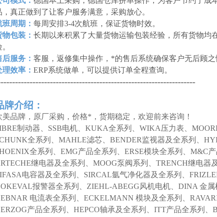
公司模式：
德国本土采购，德国仓库拼单操作，为客户节约了成本
品，真正做到了让客户服务满意，采购放心。
航班周期：
每周安排3-4次航班，保证货物时效。
货物包装：
长期以来积累了大量货物运输包装经验，所有货物均
险。
售后服务：
客服，返修集中操作，*的售后系统确保客户无后顾之
处理效率：
ERP系统做单，可以提供订单全程查询。
--------------------------------------------------------------------
品牌介绍：
欧美品牌，原厂采购，价格*，货期稳定，欢迎前来咨询！
SIBRE制动器、SSB电机、KUKA全系列、WIKA压力表、MOO
SCHUNK全系列、MAHLE滤芯、BENDER监视器及全系列、HY
PHOENIX全系列、EMG产品全系列、ERSE模块全系列、M&C
ARTECHE继电器及全系列、MOOG泵阀系列、TRENCH继电器
LIFASA电容器及全系列、SIRCAL氩气净化器及全系列、FRIZL
NOKEVAL报警器全系列、ZIEHL-ABEGG风机电机、DINA 
DEBNAR 电流表全系列、ECKELMANN 模块及全系列、RAVAR
HERZOG产品全系列、HEPCO轴承及全系列、ITT产品全系列、