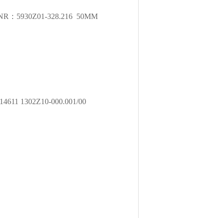
t.NR：5930Z01-328.216 50MM
4611 1302Z10-000.001/00