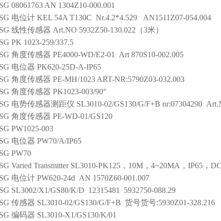
SG
08061763 AN 1304Z10-000.001
SG
电位计
KEL 54A T130C Nr.4.2*4.529 AN1511Z07-054.004
SG
线性传感器
Art.NO 5932Z50-130.022（3米）
SG
PK 1023-259/337.5
SG
角度传感器
PE4000-WD/E2-01 Art 870S10-002.005
SG
电位器
PK620-25D-A-IP65
SG
角度传感器
PE-MH/1023 ART-NR:5790Z03-032.003
SG
角度传感器
PK1023-003/90°
SG
电势传感器测距仪
SL3010-02/GS130/G/F+B nr:07304290 Ar
SG
角度传感器
PE-WD-01/GS120
SG
PW1025-003
SG
电位器
PW70/A/IP65
SG
PW70
SG
Varied Transmitter
SL3010-PK125，10M，4~20MA，IP65，DC18
SG
电位计
PW620-24d AN 1570Z60-001.007
SG
SL3002/X1/GS80/K/D 12315481 5932750-088.29
SG
传感器
SL3010-02/GS130/G/F+B 货号货号:5930Z01-328.216
SG
编码器
SL3010-X1/GS130/K/01