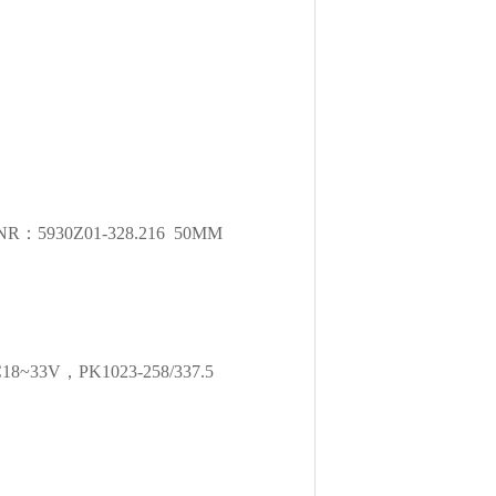
t.NR：5930Z01-328.216 50MM
~33V，PK1023-258/337.5