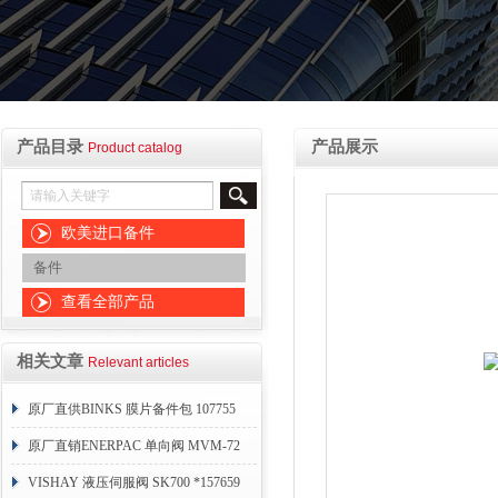
产品目录
产品展示
Product catalog
欧美进口备件
备件
查看全部产品
相关文章
Relevant articles
原厂直供BINKS 膜片备件包 107755
原厂直销ENERPAC 单向阀 MVM-72
VISHAY 液压伺服阀 SK700 *157659