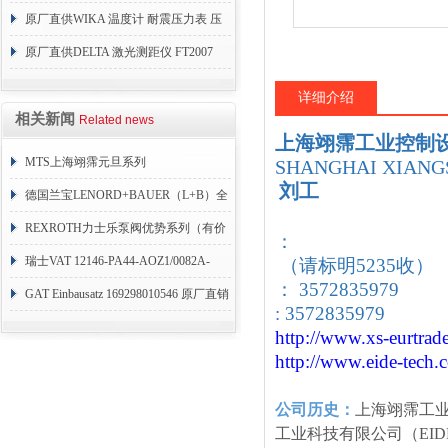
原厂直供WIKA 温度计 耐震压力表 压
力开关 变送器
原厂直供DELTA 激光测距仪 FT2007
24VDC
详细介绍
相关新闻
Related news
上海翊霈工业控制
MTS上海翊霈元旦系列
SHANGHAI XIANGS
刘工
RHM3050MR081A01
德国兰宝LENORD+BAUER（L+B）全
系列编码器
REXROTH力士乐泵阀优势系列（有价
：
目表）
瑞士VAT 12146-PA44-AOZ1/0082A-
（请标明5235收）
： 3572835979
1173938
GAT Einbausatz 169298010546 原厂直销
: 3572835979
http://www.xs-eurtrad
http://www.eide-tech
.
公司历史：
上海翊霈工
工业科技有限公司（EID