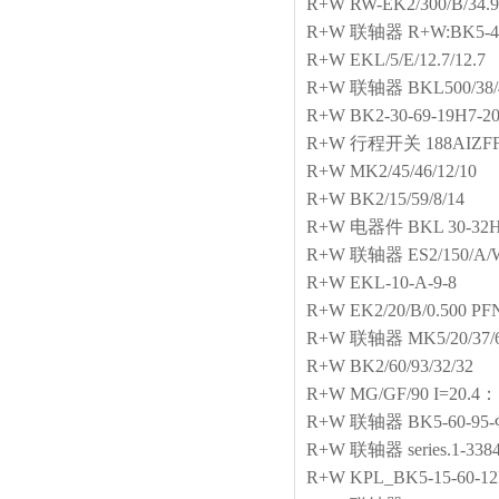
R+W
RW-EK2/300/B/34.9
R+W
联轴器
R+W:BK5-40
R+W
EKL/5/E/12.7/12.7
R+W
联轴器
BKL500/38/
R+W
BK2-30-69-19H7-2
R+W
行程开关
188AIZF
R+W
MK2/45/46/12/10
R+W
BK2/15/59/8/14
R+W
电器件
BKL 30-32
R+W
联轴器
ES2/150/A/W
R+W
EKL-10-A-9-8
R+W
EK2/20/B/0.500 PF
R+W
联轴器
MK5/20/37/
R+W
BK2/60/93/32/32
R+W
MG/GF/90 I=20.4：
R+W
联轴器
BK5-60-95-
R+W
联轴器
series.1-338
R+W
KPL_BK5-15-60-1