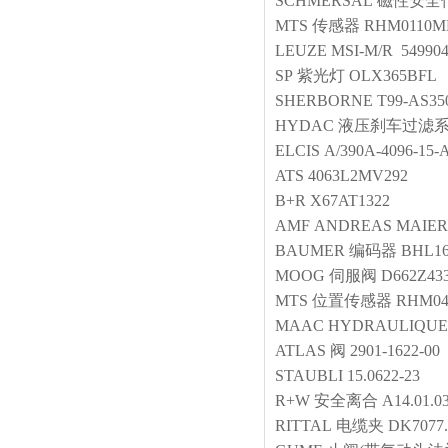
SCHMERSAL
磁性安全
MTS
传感器
RHM0110M
LEUZE
MSI-M/R 54990
SP
紫光灯
OLX365BFL
SHERBORNE
T99-AS35
HYDAC
液压刹车过滤
ELCIS
A/390A-4096-15-
ATS
4063L2MV292
B+R
X67AT1322
AMF
ANDREAS MAIER 
BAUMER
编码器
BHL16
MOOG
伺服阀
D662Z43
MTS
位置传感器
RHM04
MAAC HYDRAULIQUE
ATLAS
阀
2901-1622-00
STAUBLI
15.0622-23
R+W
安全离合
A14.01.0
RITTAL
电缆夹
DK7077.