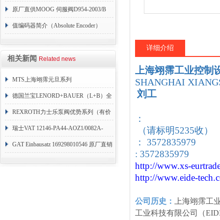
004
原厂直供MOOG 伺服阀D954-2003/B
值编码器简介（Absolute Encoder）
详细介绍
相关新闻
Related news
上海翊霈工业控制
MTS上海翊霈元旦系列
SHANGHAI XIANGS
刘工
RHM3050MR081A01
德国兰宝LENORD+BAUER（L+B）全
系列编码器
REXROTH力士乐泵阀优势系列（有价
：
目表）
瑞士VAT 12146-PA44-AOZ1/0082A-
（请标明5235收）
： 3572835979
1173938
GAT Einbausatz 169298010546 原厂直销
: 3572835979
http://www.xs-eurtrad
http://www.eide-tech
.
公司历史：
上海翊霈工
工业科技有限公司（EID