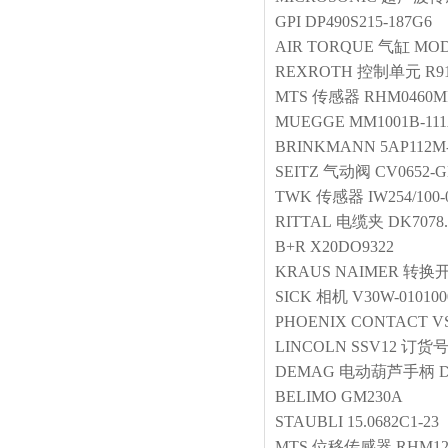
GPI
DP490S215-187G6
AIR TORQUE
气缸
MODE
REXROTH
控制单元
R9
MTS
传感器
RHM0460M
MUEGGE
MM1001B-11
BRINKMANN
5AP112M
SEITZ
气动阀
CV0652-G
TWK
传感器
IW254/100
RITTAL
电缆夹
DK7078.
B+R
X20DO9322
KRAUS NAIMER
转换
SICK
相机
V30W-010100
PHOENIX CONTACT
V
LINCOLN
SSV12 订货号：
DEMAG
电动葫芦手柄
D
BELIMO
GM230A
STAUBLI
15.0682C1-23
MTS
位移传感器
RHM12