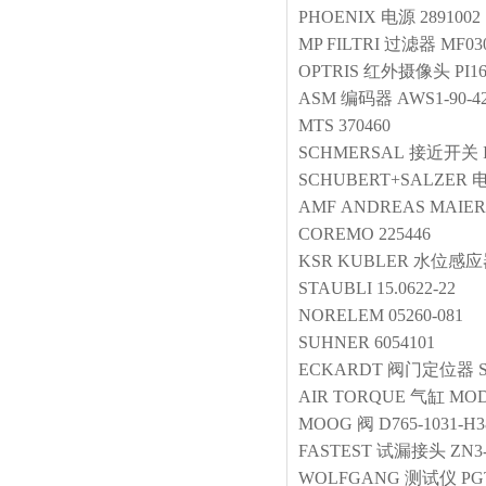
PHOENIX
电源
289100
MP FILTRI
过滤器
MF03
OPTRIS
红外摄像头
PI1
ASM
编码器
AWS1-90-4
MTS
370460
SCHMERSAL
接近开关
SCHUBERT+SALZER
AMF
ANDREAS MAIER 
COREMO
225446
KSR KUBLER
水位感应
STAUBLI
15.0622-22
NORELEM
05260-081
SUHNER
6054101
ECKARDT
阀门定位器
AIR TORQUE
气缸
MODE
MOOG
阀
D765-1031-
FASTEST
试漏接头
ZN3
WOLFGANG
测试仪
PG