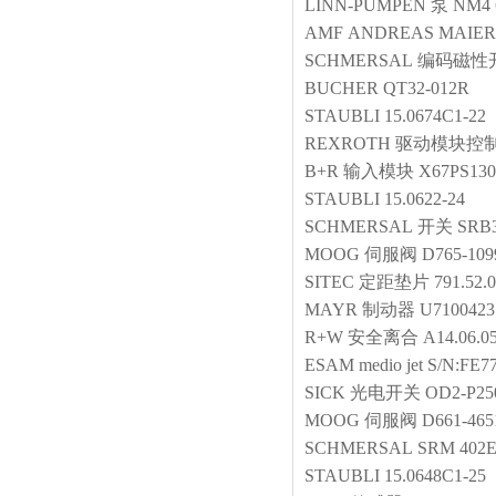
LINN-PUMPEN
泵
NM4 
AMF
ANDREAS MAIER 
SCHMERSAL
编码磁性
BUCHER
QT32-012R
STAUBLI
15.0674C1-22
REXROTH
驱动模块控
B+R
输入模块
X67PS130
STAUBLI
15.0622-24
SCHMERSAL
开关
SRB
MOOG
伺服阀
D765-10
SITEC
定距垫片
791.52.
MAYR
制动器
U7100423
R+W
安全离合
A14.06.05
ESAM
medio jet S/N:FE7
SICK
光电开关
OD2-P2
MOOG
伺服阀
D661-46
SCHMERSAL
SRM 402
STAUBLI
15.0648C1-25