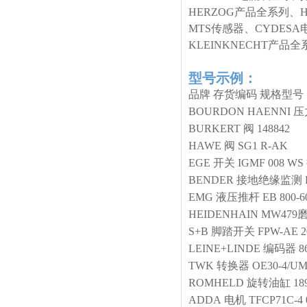
HERZOG产品全系列、
MTS传感器、CYDESA
KLEINKNECHT产
型号示例：
品牌
存货编码
规格型号
BOURDON HAENNI
压
BURKERT
阀
148842
HAWE
阀
SG1 R-AK
EGE
开关
IGMF 008 
BENDER
接地绝缘监测
EMG
液压推杆
EB 800-6
HEIDENHAIN
MW479
S+B
脚踏开关
FPW-AE 20
LEINE+LINDE
编码器
8
TWK
转换器
OE30-4/U
ROMHELD
旋转油缸
18
ADDA
电机
TFCP71C-4 