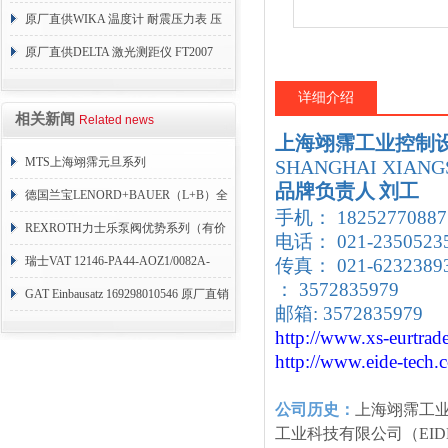
原厂直供WIKA 温度计 耐震压力表 压
力开关 变送器
原厂直供DELTA 激光测距仪 FT2007
24VDC
详细介绍
相关新闻
Related news
上海翊霈工业控制
MTS上海翊霈元旦系列
SHANGHAI XIANGS
品牌负责人
刘工
RHM3050MR081A01
德国兰宝LENORD+BAUER（L+B）全
手机： 18252770887
系列编码器
REXROTH力士乐泵阀优势系列（有价
电话： 021-2350523
目表）
瑞士VAT 12146-PA44-AOZ1/0082A-
传真： 021-62323
： 3572835979
1173938
GAT Einbausatz 169298010546 原厂直销
邮箱: 3572835979
http://www.xs-eurtrad
http://www.eide-tech
.
公司历史：
上海翊霈工
工业科技有限公司（EID