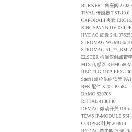
BURKERT
角座阀
2702 
TIVAL
传感器
TST-10.0
CAPORALI
夹套
ERC16
RINGSPANN
DV 030 PF
HYDAC
皮囊
24L 37625
STROMAG
WGMU36 BH
STROMAG
51_75_BM2Z_
ELSTER
检漏仪触点带
MTS
传感器
RHM0580MP
HBC
FLG 110B EEX/2
Stiefel
螺栓供给软管
PA1
B+R
配件
X20 CP3584
BAMO
520705
RITTAL
4138140
DEMAG
微动开关
DR5-
TEWS
IP-MODULE S
COOPER
叶片
204914
HYDAC
单向阀
705829/