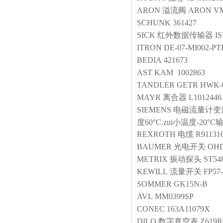
ARON
溢流阀
ARON VM
SCHUNK
361427
SICK
红外数据传输器
I
ITRON
DE-07-MI002-PT
BEDIA
421673
AST
KAM 1002863
TANDLER
GETR HWK-01
MAYR
离合器
L10124
SIEMENS
电磁流量计变
度60°C.zui小温度-20°C
REXROTH
电缆
R91131
BAUMER
光电开关
OHD
METRIX
振动探头
ST548
KEWILL
流量开关
FP57
SOMMER
GK15N-B
AVL
MM0399SP
CONEC
163A11079X
DILO
数字真空表
Z619R