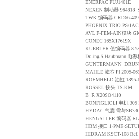
ENERPAC
PUJ1401E
NEXEN
制动器
964818 S
TWK
编码器
CRD66-409
PHOENIX
TRIO-PS/1AC
AVL
F-FEM-AIN模块
GK
CONEC
165X17619X
KUEBLER
值编码器
8.5
Dr.-ing.S.Haubmann
电源
GUNTERMANN+DRUN
MAHLE
滤芯
PI 2005-06
ROEMHELD
油缸
1895-
ROSSEL
接头
TS-KM
B+R
X20SO4110
BONFIGLIOLI
电机
305
HYDAC
气囊
需与SB330
HENGSTLER
编码器
RI
HBM
接口
1-PME-SETU
HIDRAM
KSCT-108 Ref.: