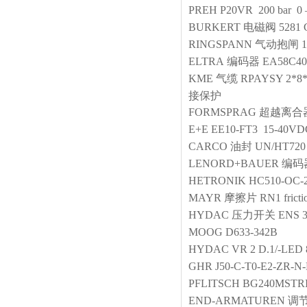
PREH
P20VR 200 bar 0 
BURKERT
电磁阀
5281
RINGSPANN
气动抱闸
ELTRA
编码器
EA58C40
KME
气缆
RPAYSY 2*
接保护
FORMSPRAG
超越离合
E+E
EE10-FT3 15-40VD
CARCO
油封
UN/HT720
LENORD+BAUER
编码
HETRONIK
HC510-OC-2
MAYR
摩擦片
RN1 fricti
HYDAC
压力开关
ENS 3
MOOG
D633-342B
HYDAC
VR 2 D.1/-LED 
GHR
J50-C-T0-E2-ZR-N
PFLITSCH
BG240MSTR
END-ARMATUREN
调