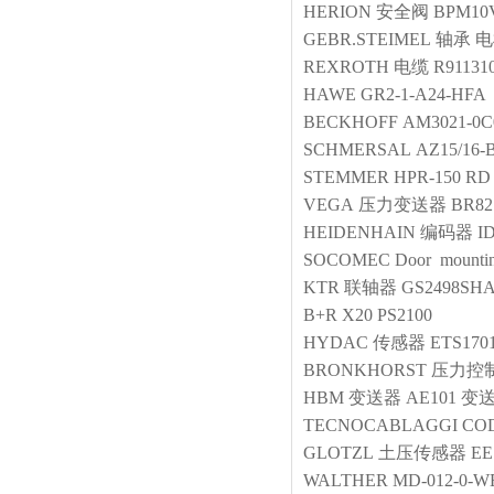
HERION
安全阀
BPM10V
GEBR.STEIMEL
轴承
电
REXROTH
电缆
R91131
HAWE
GR2-1-A24-HFA
BECKHOFF
AM3021-0C
SCHMERSAL
AZ15/16-
STEMMER
HPR-150 RD
VEGA
压力变送器
BR8
HEIDENHAIN
编码器
I
SOCOMEC
Door mount
KTR
联轴器
GS2498SHA
B+R
X20 PS2100
HYDAC
传感器
ETS1701
BRONKHORST
压力控
HBM
变送器
AE101 变
TECNOCABLAGGI
COD
GLOTZL
土压传感器
EE
WALTHER
MD-012-0-WE