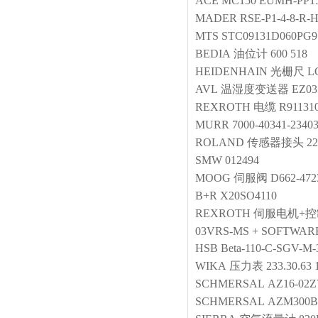
ACE
MC150 EUMH-PP1
MADER
RSE-P1-4-8-R-
MTS
STC09131D060PG9
BEDIA
油位计
600 518
HEIDENHAIN
光栅尺
L
AVL
温湿度变送器
EZ03
REXROTH
电缆
R91131
MURR
7000-40341-2340
ROLAND
传感器接头
22
SMW
012494
MOOG
伺服阀
D662-47
B+R
X20SO4110
REXROTH
伺服电机+
03VRS-MS + SOFTWARE
HSB
Beta-110-C-SGV-M-
WIKA
压力表
233.30.63
SCHMERSAL
AZ16-02
SCHMERSAL
AZM300B-