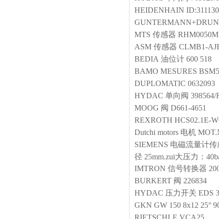
HEIDENHAIN
ID:311130
GUNTERMANN+DRUN
MTS
传感器
RHM0050MP
ASM
传感器
CLMB1-AJ
BEDIA
油位计
600 518
BAMO MESURES
BSM5
DUPLOMATIC
0632093
HYDAC
单向阀
398564/
MOOG
阀
D661-4651
REXROTH
HCS02.1E-W
Dutchi motors
电机
MOT.
SIEMENS
电磁流量计传
径 25mm.zui大压力：40bar
IMTRON
信号转换器
20
BURKERT
阀
226834
HYDAC
压力开关
EDS 3
GKN
GW 150 8x12 25° 9
RIETSCHLE
VCA25