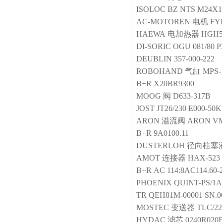
ISOLOC
BZ NTS M24X1.
AC-MOTOREN
电机
FYP
HAEWA
电加热器
HGH5
DI-SORIC
OGU 081/80 
DEUBLIN
357-000-222
ROBOHAND
气缸
MPS-
B+R
X20BR9300
MOOG
阀
D633-317B
JOST
JT26/230 E000-50K
ARON
溢流阀
ARON VM
B+R
9A0100.11
DUSTERLOH
径向柱塞
AMOT
连接器
HAX-523
B+R
AC 114:8AC114.60-
PHOENIX
QUINT-PS/1AC
TR
QEH81M-00001 SN.0
MOSTEC
变送器
TLC/2
HYDAC
滤芯
0240R02