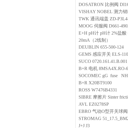
DOSATRON
比例阀
DI1
VISHAY NOBEL
测力销
TWK
通讯端盖
ZD-P3L4
MOOG
伺服阀
D661-490
E+H
pH计
pH计 2%盐酸 
20mA（2线制）
DEUBLIN
655-500-124
GEMS
感应开关
ELS-11
SUCO
0720.161.41.B.001
B+R
电机
8MSA4X.RO-6
SOCOMEC
gG fuse NH2
B+R
X20BT9100
ROSS
W7476B4331
SIBRE
摩擦片
Sinter fric
AVL
EZ0278SP
EBRO
气动O型开关球阀
STROMAG
51_17.5_BM2
J+J
J3