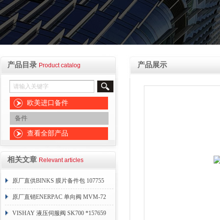
产品目录
产品展示
Product catalog
欧美进口备件
备件
查看全部产品
相关文章
Relevant articles
原厂直供BINKS 膜片备件包 107755
原厂直销ENERPAC 单向阀 MVM-72
VISHAY 液压伺服阀 SK700 *157659