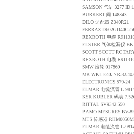
SAMSON
气缸
3277 ID:
BURKERT
阀
148843
DILO
适配器
Z340R21
FERRAZ
D602GD40C25
REXROTH
电缆
R91131
ELSTER
气体检漏仪
BK 
SCOTT
SCOTT ROTARY
REXROTH
电缆
R91131
SMW
滚轮
017869
MK
WKL E40. NR.82.40.
ELECTRONICS
579-24
ELMAR
电缆流管
L-981
KSR KUBLER
码表
7.5
RITTAL
SV9342.550
BAMO MESURES
BV-8R
MTS
传感器
RHM0050MP
ELMAR
电缆流管
L-981