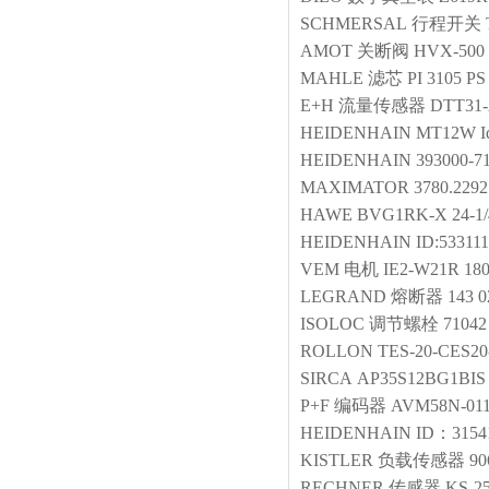
SCHMERSAL
行程开关
AMOT
关断阀
HVX-500
MAHLE
滤芯
PI 3105 PS
E+H
流量传感器
DTT31
HEIDENHAIN
MT12W Id
HEIDENHAIN
393000-7
MAXIMATOR
3780.229
HAWE
BVG1RK-X 24-1/
HEIDENHAIN
ID:533111
VEM
电机
IE2-W21R 18
LEGRAND
熔断器
143 0
ISOLOC
调节螺栓
71042
ROLLON
TES-20-CES20
SIRCA
AP35S12BG1BIS
P+F
编码器
AVM58N-01
HEIDENHAIN
ID：31541
KISTLER
负载传感器
90
RECHNER
传感器
KS-2