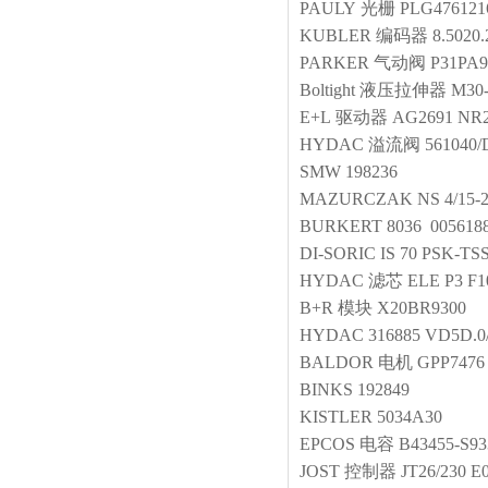
PAULY
光栅
PLG4761216
KUBLER
编码器
8.5020.
PARKER
气动阀
P31PA
Boltight
液压拉伸器
M30
E+L
驱动器
AG2691 NR2
HYDAC
溢流阀
561040
SMW
198236
MAZURCZAK
NS 4/15-
BURKERT
8036 005618
DI-SORIC
IS 70 PSK-TS
HYDAC
滤芯
ELE P3 F1
B+R
模块
X20BR9300
HYDAC
316885 VD5D.0
BALDOR
电机
GPP7476
BINKS
192849
KISTLER
5034A30
EPCOS
电容
B43455-S9
JOST
控制器
JT26/230 E