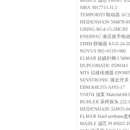
MAHLE
滤芯
PI0145 85
SIBA
3017713.31.5
TEMPORITI
制动器
AC2
HEIDENHAIN
594878-0
UHING
RG4-15-2MCRF
ENERPAC
液压扳手电
ZIMM
联轴器
KUZ-24-20
NOVUS
965+0119+000
ELMAR
抗硫针阀
L5000
DUPLOMATIC
0590343
MTS
位移传感器
EPO00
SENSTRONIC
接近开关
EBM
R4E355-AF05-17
VOITH
油泵
Material:68
BUHLER
采样探头
222
HEIDENHAIN
324955-0
ELMAR
Hard urethane
MAHLE
滤芯
PI 8S025 