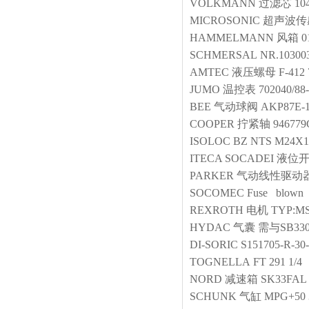
VOLKMANN
过滤芯
10
MICROSONIC
超声波传
HAMMELMANN
风箱
0
SCHMERSAL
NR.10300
AMTEC
液压螺母
F-412 
JUMO
温控表
702040/88
BEE
气动球阀
AKP87E-1
COOPER
拧紧轴
946779
ISOLOC
BZ NTS M24X1.
ITECA SOCADEI
液位
PARKER
气动线性驱动
SOCOMEC
Fuse blown
REXROTH
电机
TYP:MS
HYDAC
气囊
需与SB330
DI-SORIC
S151705-R-30
TOGNELLA
FT 291 1/4
NORD
减速箱
SK33FAL 
SCHUNK
气缸
MPG+50 