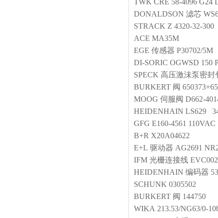
TWK
CRE 58-4096 G24 
DONALDSON
滤芯
WS6
STRACK
Z 4320-32-300
ACE
MA35M
EGE
传感器
P30702/5M
DI-SORIC
OGWSD 150 
SPECK
高压激沬泵密封
BURKERT
阀
650373+65
MOOG
伺服阀
D662-401
HEIDENHAIN
LS629 34
GFG
E160-4561 110VAC
B+R
X20A04622
E+L
驱动器
AG2691 NR2
IFM
光栅连接线
EVC002
HEIDENHAIN
编码器
5
SCHUNK
0305502
BURKERT
阀
144750
WIKA
213.53/NG63/0-10b