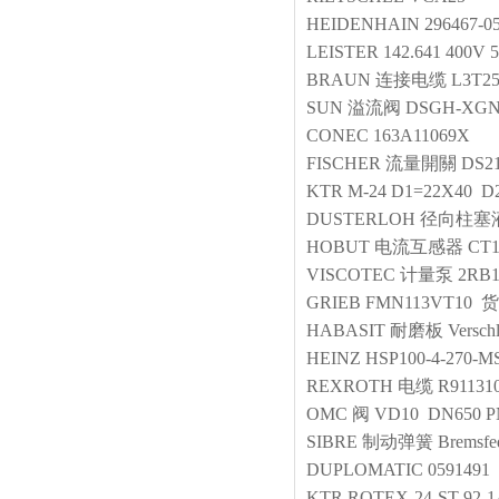
HEIDENHAIN
296467-0
LEISTER
142.641 400V 
BRAUN
连接电缆
L3T2
SUN
溢流阀
DSGH-XG
CONEC
163A11069X
FISCHER
流量開關
DS2
KTR
M-24 D1=22X40 D
DUSTERLOH
径向柱塞
HOBUT
电流互感器
CT1
VISCOTEC
计量泵
2RB
GRIEB
FMN113VT10 
HABASIT
耐磨板
Versc
HEINZ
HSP100-4-270-M
REXROTH
电缆
R91131
OMC
阀
VD10 DN650 P
SIBRE
制动弹簧
Bremsfe
DUPLOMATIC
0591491
KTR
ROTEX-24-ST-92-1