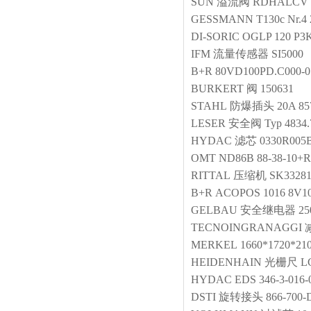
SUN
溢流阀
RDHALCV
GESSMANN
T130c Nr.4
DI-SORIC
OGLP 120 P3
IFM
流量传感器
SI5000
B+R
80VD100PD.C000-0
BURKERT
阀
150631
STAHL
防爆插头
20A 85
LESER
安全阀
Typ 483
HYDAC
滤芯
0330R00
OMT
ND86B 88-38-10+
RITTAL
压缩机
SK33281
B+R
ACOPOS 1016 8V10
GELBAU
安全继电器
25
TECNOINGRANAGGI
MERKEL
1660*1720*210
HEIDENHAIN
光栅尺
L
HYDAC
EDS 346-3-016-
DSTI
旋转接头
866-700-