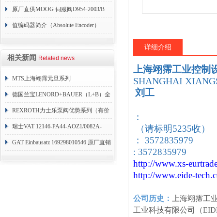
004
原厂直供MOOG 伺服阀D954-2003/B
值编码器简介（Absolute Encoder）
详细介绍
相关新闻
Related news
上海翊霈工业控制
MTS上海翊霈元旦系列
SHANGHAI XIANGS
刘工
RHM3050MR081A01
德国兰宝LENORD+BAUER（L+B）全
系列编码器
REXROTH力士乐泵阀优势系列（有价
：
目表）
瑞士VAT 12146-PA44-AOZ1/0082A-
（请标明5235收）
： 3572835979
1173938
GAT Einbausatz 169298010546 原厂直销
: 3572835979
http://www.xs-eurtrad
http://www.eide-tech
.
公司历史：
上海翊霈工
工业科技有限公司（EID