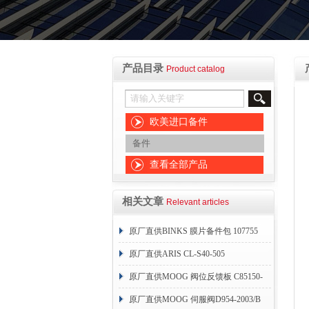
产品目录
Product catalog
欧美进口备件
备件
查看全部产品
相关文章
Relevant articles
原厂直供BINKS 膜片备件包 107755
原厂直供ARIS CL-S40-505
原厂直供MOOG 阀位反馈板 C85150-
004
原厂直供MOOG 伺服阀D954-2003/B