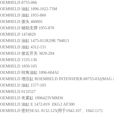
ROEMHELD
8755-066
ROEMHELD
油缸
1896-1022-75M
ROEMHELD
油缸
1955-860
ROEMHELD
接头
460691
ROEMHELD
辅助支撑
1955-870
ROEMHELD
1474829
ROEMHELD
油缸
1475-011R29R 794813
ROEMHELD
油缸
4312-151
ROEMHELD
接近开关
3829-204
ROEMHELD
1535-136
ROEMHELD
1850-105
ROEMHELD
转角油缸
1896-604AI
ROEMHELD
增压缸
ROEMHELD INTENSFIER:#8755-032(MAG A.
ROEMHELD
油缸
1577-105
ROEMHELD
0132527
ROEMHELD
夹紧缸
1896423VMM36
ROEMHELD
油缸
E 1472-819 ZKG2 AF300
ROEMHELD
密封SEAL
0132-125(用于1942-107、1942-117)