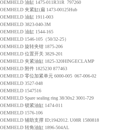
ROEMHELD
油缸
1475-011R31R 797260
ROEMHELD
夹紧缸(扁
1473-00125Hub
ROEMHELD
油缸
1911-003
ROEMHELD
3823-040-3M
ROEMHELD
油缸
1544-165
ROEMHELD
1546-105（50/32-25）
ROEMHELD
旋转夹钳
1875-206
ROEMHELD
位置开关
3829-201
ROEMHELD
夹紧油缸
1825-320HINGECLAMP
ROEMHELD
附件
1825230 877463
ROEMHELD
零位加紧单元
6000-005 067-006-02
ROEMHELD
3527-048
ROEMHELD
1547516
ROEMHELD
Spare sealing ring 38/30x2
3001-729
ROEMHELD
锁紧油缸
1474-011
ROEMHELD
1576-106
ROEMHELD
辅助支撑
ID;1942012. U08R 1580818
ROEMHELD
转角油缸
1896-504AL