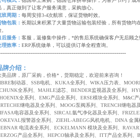
公司模式：
德国本土采购，德国仓库拼单操作，为客户节约了成本
品，真正做到了让客户服务满意，采购放心。
航班周期：
每周安排3-4次航班，保证货物时效。
货物包装：
长期以来积累了大量货物运输包装经验，所有货物均
险。
售后服务：
客服，返修集中操作，*的售后系统确保客户无后顾之
处理效率：
ERP系统做单，可以提供订单全程查询。
--------------------------------------------------------------------
品牌介绍：
欧美品牌，原厂采购，价格*，货期稳定，欢迎前来咨询！
SIBRE制动器、SSB电机、KUKA全系列、WIKA压力表、MOO
SCHUNK全系列、MAHLE滤芯、BENDER监视器及全系列、HY
PHOENIX全系列、EMG产品全系列、ERSE模块全系列、M&C
ARTECHE继电器及全系列、MOOG泵阀系列、TRENCH继电器
LIFASA电容器及全系列、SIRCAL氩气净化器及全系列、FRIZL
NOKEVAL报警器全系列、ZIEHL-ABEGG风机电机、DINA 
DEBNAR 电流表全系列、ECKELMANN 模块及全系列、RAVAR
HERZOG产品全系列、HEPCO轴承及全系列、ITT产品全系列、