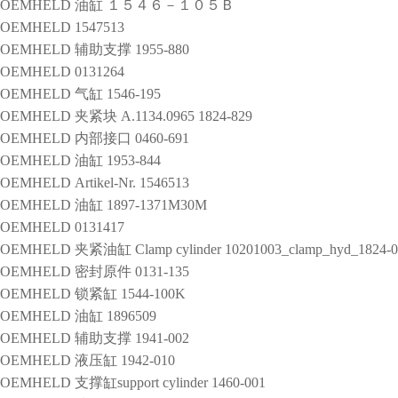
ROEMHELD
油缸
１５４６－１０５Ｂ
ROEMHELD
1547513
ROEMHELD
辅助支撑
1955-880
ROEMHELD
0131264
ROEMHELD
气缸
1546-195
ROEMHELD
夹紧块
A.1134.0965 1824-829
ROEMHELD
内部接口
0460-691
ROEMHELD
油缸
1953-844
ROEMHELD
Artikel-Nr. 1546513
ROEMHELD
油缸
1897-1371M30M
ROEMHELD
0131417
ROEMHELD
夹紧油缸
Clamp cylinder 10201003_clamp_hyd_1824-
ROEMHELD
密封原件
0131-135
ROEMHELD
锁紧缸
1544-100K
ROEMHELD
油缸
1896509
ROEMHELD
辅助支撑
1941-002
ROEMHELD
液压缸
1942-010
ROEMHELD
支撑缸support cylinder
1460-001