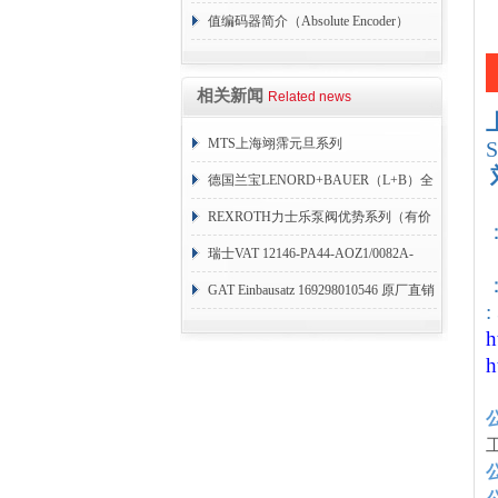
值编码器简介（Absolute Encoder）
相关新闻
Related news
MTS上海翊霈元旦系列
RHM3050MR081A01
德国兰宝LENORD+BAUER（L+B）全
系列编码器
REXROTH力士乐泵阀优势系列（有价
目表）
瑞士VAT 12146-PA44-AOZ1/0082A-
：
1173938
GAT Einbausatz 169298010546 原厂直销
:
h
h