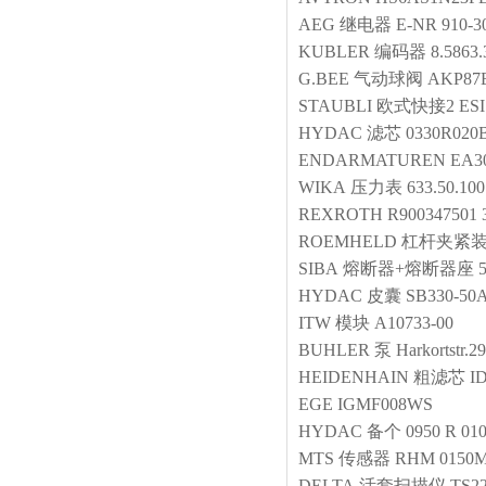
AEG
继电器
E-NR 910-3
KUBLER
编码器
8.5863
G.BEE
气动球阀
AKP87E
STAUBLI
欧式快接2
ESI
HYDAC
滤芯
0330R02
ENDARMATUREN
EA3
WIKA
压力表
633.50.100
REXROTH
R900347501 
ROEMHELD
杠杆夹紧
SIBA
熔断器+熔断器座
HYDAC
皮囊
SB330-50A
ITW
模块
A10733-00
BUHLER
泵
Harkortstr.2
HEIDENHAIN
粗滤芯
I
EGE
IGMF008WS
HYDAC
备个
0950 R 0
MTS
传感器
RHM 0150M
DELTA
活套扫描仪
TS2