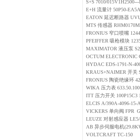
S+S
7010/015V1H2500---H
E+H
流量计
50P50-EA5
EATON
延迟断路器
UVU
MTS
传感器
RHM0170MP
FRONIUS
窄口喷嘴
124
PFEIFFER
吸枪模块
123
MAXIMATOR
液压泵
S2
OCTUM ELECTRONIC 
HYDAC
EDS-1791-N-40
KRAUS+NAIMER
开关
FRONIUS
陶瓷绝缘环
4
WIKA
压力表
633.50.100
ITT
压力开关
100P15C3 
ELCIS
A/390A-4096-15-
VICKERS
单向阀
FPR G
LEUZE
对射感应器
LE5
AB
异步伺服电机(29.8K
VOLTCRAFT
TC-150