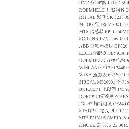
HYDAC
球阀
KHB-25SR
ROEMHELD
压紧螺栓
3
RITTAL
滤网
SK 3238.0
MOOG
泵
D957-2001-1
MTS
传感器
EPL0250M
SCHUNK
PZN-plus 80-1
ABB
计数器模块
DP820
ELCIS
编码器
I/LY90A-1
ROEMHELD
连接机构
A
WIELAND
70.300.2440.0
WIKA
压力表
632.50.100
SIRCAL
MP2000炉体加
BURKERT
电磁阀
141 9
ROPEX
电流变换器
PEX
IGUS*
拖链电缆
CF240.0
STAUBLI
接头
PPL 12.1
MTS
RHM1640MP101S1
KNOLL
泵
KTS-25-38T