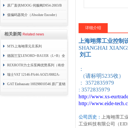
004
原厂直供MOOG 伺服阀D954-2003/B
值编码器简介（Absolute Encoder）
详细介绍
相关新闻
Related news
上海翊霈工业控制
MTS上海翊霈元旦系列
SHANGHAI XIANGS
刘工
RHM3050MR081A01
德国兰宝LENORD+BAUER（L+B）全
系列编码器
REXROTH力士乐泵阀优势系列（有价
：
目表）
瑞士VAT 12146-PA44-AOZ1/0082A-
（请标明5235收）
： 3572835979
1173938
GAT Einbausatz 169298010546 原厂直销
: 3572835979
http://www.xs-eurtrad
http://www.eide-tech
.
公司历史：
上海翊霈工
工业科技有限公司（EID