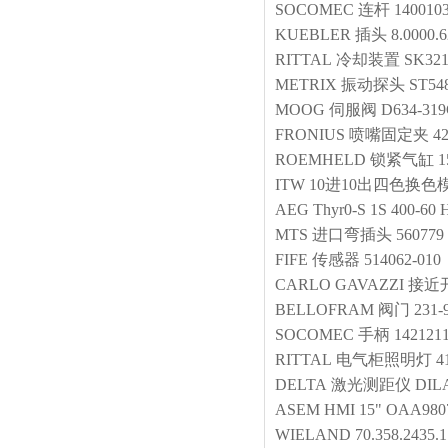
SOCOMEC
连杆
140010
KUEBLER
插头
8.0000.
RITTAL
冷却装置
SK321
METRIX
振动探头
ST548
MOOG
伺服阀
D634-31
FRONIUS
喷嘴固定夹
4
ROEMHELD
锁紧气缸
1
ITW
10进10出四色换色
AEG
Thyr0-S 1S 400-60 
MTS
进口弯插头
560779
FIFE
传感器
514062-010
CARLO GAVAZZI
接近
BELLOFRAM
阀门
231-
SOCOMEC
手柄
142121
RITTAL
电气柜照明灯
4
DELTA
激光测距仪
DIL
ASEM
HMI 15" OAA9807
WIELAND
70.358.2435.1