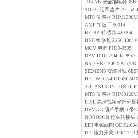
JOKAB
安全继电器
JSB
SITEC
定距垫片
791.52.
MTS
传感器
RHM1300MP
AMF
销扳手
50914
BEDIA
传感器
420304
HEB
维修包
Z250-100/1
MGV
电源
PH30-0505
DAVID
DL-204 dia.89x3 
NSD
VRE-S062FAL(S/N:
SIEMENS
安装导轨
6ES
H+L
WE07-4R100Z0241
SOLARTRON
DTR 10 P 
MTS
传感器
RHM0120MP
IHSE
高清视频光纤分配
DEMAG
葫芦手柄（带5
NORDSON
枪头转接头
EDI
电磁线圈
OD.02.03-
ITT
压力开关
100P11C