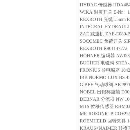
HYDAC
传感器
HDA484
WIKA
温度开关
E-Nr：1
REXROTH
光缆1.5mm
R
INTEGRAL HYDRAULI
ZAE
减速机
ZAE-E080-
SOCOMEC
负荷开关
SI
REXROTH
R901147272
HOHNER
编码器
AWI58
BUCHER
电磁阀
SREA-A
FRONIUS
导电嘴座
104
IBB
NORMO-LUX BS 45
G.BEE
气动球阀
AKP87E
NOBEL
出铝称重轴
D90
DEBNAR
分流器
NW 1
MTS
位移传感器
RHM03
MICROSONIC
PICO+25/
ROEMHELD
回转夹具
1
KRAUS+NAIMER
转换