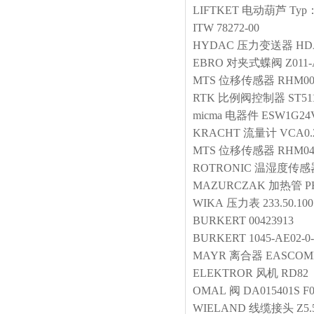
LIFTKET
电动葫芦
Typ：
ITW
78272-00
HYDAC
压力变送器
HDA
EBRO
对夹式蝶阀
Z011
MTS
位移传感器
RHM00
RTK
比例阀控制器
ST51
micma
电器件
ESW1G24
KRACHT
流量计
VCA0.2
MTS
位移传感器
RHM04
ROTRONIC
温湿度传感
MAZURCZAK
加热管
P
WIKA
压力表
233.50.10
BURKERT
00423913
BURKERT
1045-AE02-0-
MAYR
离合器
EASCOME9
ELEKTROR
风机
RD82 
OMAL
阀
DA015401S F
WIELAND
线缆接头
Z5.