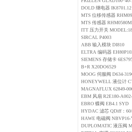
FRIZLEN
GLAD100*40-
DOLD
继电器
IK8701.1
MTS
位移传感器
RHM09
MTS
传感器
RHM0580MP
ITT
压力开关
MODEL:18
SIRCAL
P4003
ABB
输入模块
DI810
ELTRA
编码器
EH80P102
SIEMENS
存储卡
6ES79
B+R
X20DO6529
MOOG
伺服阀
D634-31
HONEYWELL
液位计
C
MAGNAFLUX
62849-00
EBM
风扇
R2E180-A002-
EBRO
蝶阀
EB4.1 SYD
HYDAC
滤芯
QDiff：60/
HAWE
电磁阀
NBVP16-
DUPLOMATIC
液压阀
M