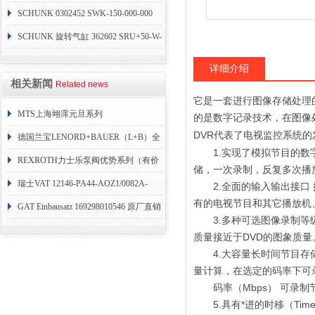
SCHUNK 0302452 SWK-150-000-000
SCHUNK 旋转气缸 362602 SRU+50-W-
90-3-8
详细介绍
相关新闻
Related news
它是一套进行图像存储处理
MTS上海翊霈元旦系列
的是数字记录技术，在图像
DVR代表了电视
的
监控系统
RHM3050MR081A01
德国兰宝LENORD+BAUER（L+B）全
1.实现了模拟节目的数字
系列编码器
REXROTH力士乐泵阀优势系列（有价
储，一次录制，反复多次播
目表）
瑞士VAT 12146-PA44-AOZ1/0082A-
2.全面的输入输出接口 提
有的电视节目和其它播放机
1173938
GAT Einbausatz 169298010546 原厂直销
3.多种可选图像录制等级
质量接近于DVD的图象质量
4.大容量长时间节目存储，可
量计算，在选定的码率下可
码率（Mbps） 可录制节目时间（
5.具有*进的时移（Times