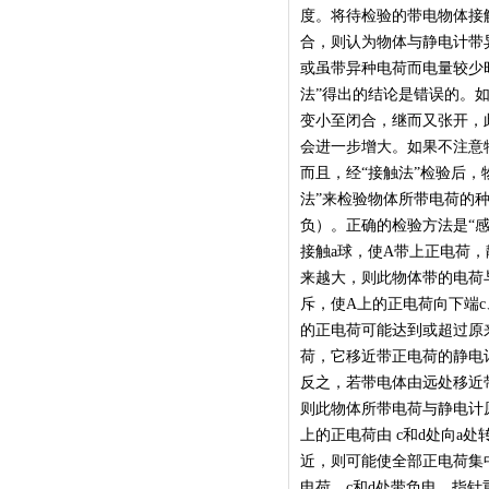
度。将待检验的带电物体接
合，则认为物体与静电计带
或虽带异种电荷而电量较少
法”得出的结论是错误的。
变小至闭合，继而又张开，
会进一步增大。如果不注意
而且，经“接触法”检验后，
法”来检验物体所带电荷的
负）。正确的检验方法是“
接触a球，使A带上正电荷
来越大，则此物体带的电荷
斥，使A上的正电荷向下端c
的正电荷可能达到或超过原
荷，它移近带正电荷的静电
反之，若带电体由远处移近
则此物体所带电荷与静电计
上的正电荷由 c和d处向a
近，则可能使全部正电荷集
电荷，c和d处带负电，指