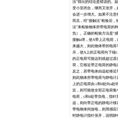
法”得出的结论是错误的。
变小至闭合，继而又张开，
会进一步增大。如果不注意
而且，经“接触法”检验后，
法”来检验物体所带电荷的
负）。正确的检验方法是“
接触a球，使A带上正电荷
来越大，则此物体带的电荷
斥，使A上的正电荷向下端c
的正电荷可能达到或超过原
荷，它移近带正电荷的静电
反之，若带电体由远处移近
则此物体所带电荷与静电计
上的正电荷由 c和d处向a
近，则可能使全部正电荷集
电荷，c和d处带负电，指
远，则向带正电的静电计移
带电物体间放电，则用感应
时静电计指针张开，说明静