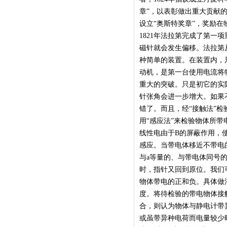
章”，以表彰做出重大贡献的
设立“奥斯特奖章”，奖励
1821年法拉第完成了第
磁针就会发生偏移。法拉第
种简单的装置。在装置内，
动机，是第一台使用电流将
重大的突破。只是初它的实
针张角会进一步增大。如果
错了。而且，经“接触法”检
用“感应法”来检验物体所
线性电由于B的屏蔽作用，
感应。当带电体移近不带电
与a等量的、与带电体同号
时，指针又回到原位。我们
物体带电的正和负。具体做
度。将待检验的带电物体接
合，则认为物体与静电计带
或虽带异种电荷而电量较少