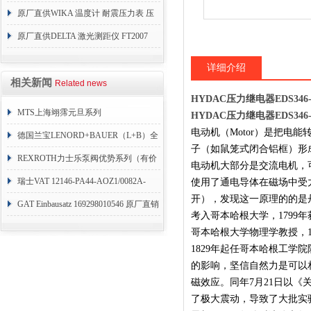
原厂直供WIKA 温度计 耐震压力表 压
力开关 变送器
原厂直供DELTA 激光测距仪 FT2007
24VDC
详细介绍
相关新闻
Related news
HYDAC压力继电器EDS346-
MTS上海翊霈元旦系列
HYDAC压力继电器EDS346-
电动机（Motor）是把
RHM3050MR081A01
德国兰宝LENORD+BAUER（L+B）全
子（如鼠笼式闭合铝框）形
系列编码器
REXROTH力士乐泵阀优势系列（有价
电动机大部分是交流电机，
目表）
瑞士VAT 12146-PA44-AOZ1/0082A-
使用了通电导体在磁场中受
开），发现这一原理的的是丹
1173938
GAT Einbausatz 169298010546 原厂直销
考入哥本哈根大学，1799年
哥本哈根大学物理学教授，1
1829年起任哥本哈根工
的影响，坚信自然力是可以
磁效应。同年7月21日以
了极大震动，导致了大批实