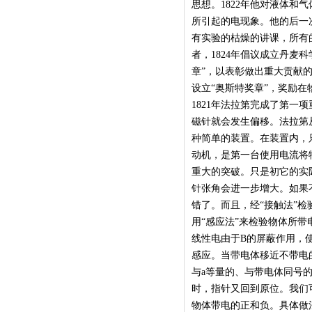
思想。1822年他对液体和
所引起的电现象。他的后一
有实验的枯燥的讲课，所有
者，1824年倡议成立丹麦
章”，以表彰做出重大贡献的
设立“奥斯特奖章”，奖励
1821年法拉第完成了第
磁针就会发生偏移。法拉第
种简单的装置。在装置内，
动机，是第一台使用电流将
重大的突破。只是初它的实
针张角会进一步增大。如果
错了。而且，经“接触法”检
用“感应法”来检验物体所
线性电由于B的屏蔽作用，
感应。当带电体移近不带电
与a等量的、与带电体同号
时，指针又回到原位。我们
物体带电的正和负。具体做