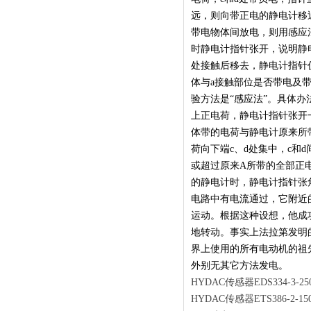
远，则向带正电的静电计移
带电物体间放电，则用感应
时静电计指针张开，说明静
处接触后移去，静电计指针
体与a接触部位是否带电及
验方法是“感应法”。具体
上正电荷，静电计指针张开
体带的电荷与静电计原来所
荷向下端c、d处集中，c和
或超过原来A所带的全部正
的静电计时，静电计指针张
电路中有电流通过，它附近
运动。根据这种设想，他成
地转动。事实上法拉第发明
界上使用的所有电动机的祖
外别无其它方法发电。
HYDAC传感器EDS334-3-250
HYDAC传感器ETS386-2-150