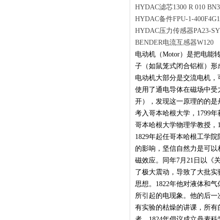
HYDAC滤芯1300 R 010 BN3
HYDAC备件FPU-1-400F4G1
HYDAC压力传感器PA23-SY/4
BENDER电流互感器W120
电动机（Motor）是把
子（如鼠笼式闭合铝框）形
电动机大部分是交流电机，
使用了通电导体在磁场中受
开），发现这一原理的的是丹
考入哥本哈根大学，1799年
哥本哈根大学物理学教授，1
1829年起任哥本哈根工
的影响，坚信自然力是可以
磁效应。同年7月21日以
了极大震动，导致了大批实
思想。1822年他对液体和
所引起的电现象。他的后一
有实验的枯燥的讲课，所有
者，1824年倡议成立丹麦