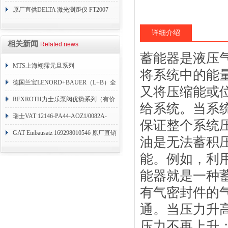
力开关 变送器
原厂直供DELTA 激光测距仪 FT2007
24VDC
详细介绍
相关新闻
Related news
蓄能器是液压
MTS上海翊霈元旦系列
将系统中的能
RHM3050MR081A01
德国兰宝LENORD+BAUER（L+B）全
又将压缩能或
系列编码器
REXROTH力士乐泵阀优势系列（有价
给系统。当系
目表）
瑞士VAT 12146-PA44-AOZ1/0082A-
保证整个系统
1173938
GAT Einbausatz 169298010546 原厂直销
油是无法蓄积
能。例如，利
能器就是一种
有气密封件的
通。当压力升
压力不再上升