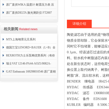
原厂直供WIKA 温度计 耐震压力表 压
力开关 变送器
原厂直供DELTA 激光测距仪 FT2007
24VDC
详细介绍
相关新闻
Related news
陶瓷滤芯由于选用的是*物
MTS上海翊霈元旦系列
物质全部却除，它会保留水
同时它不怕堵塞，能够适应
RHM3050MR081A01
德国兰宝LENORD+BAUER（L+B）全
0.1μm。经该滤芯过滤后
系列编码器
REXROTH力士乐泵阀优势系列（有价
料。软水机中树脂滤芯内装
目表）
瑞士VAT 12146-PA44-AOZ1/0082A-
处在新生状态时，这些电荷
换位置上取代钠离子。树脂
1173938
GAT Einbausatz 169298010546 原厂直销
树脂“床、流出软水机，这
BENDER 继电器 IR425-D
HYDAC 传感器 EDS344-2-
HYDAC 滤芯 1300R010
HYDAC 备件 EDS1600
KUBLER 编码器 8.5006.73