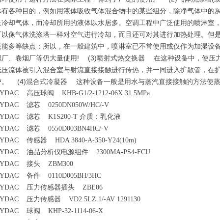
体有各种目的，例如用液体吸收气体混合物中的某些组分，除净气体中的
是冷却气体，而冷却所用的液体以水居多。空调工程中广泛使用的喷淋室
可以像气体洗涤塔一样对空气进行冷却，而且还可对其进行加热处理。但
耗能多等缺点：所以，在一般建筑中，喷淋室已不常使用或仅作为加湿设
织厂、卷烟厂等仍大量使用! (3)喷射式热交换器 在这种设备中，使
低压流体被引入混合室与射流直接接触进行传热，并一同进入扩散管，在
户。 (4)混合式冷凝器 这种设备一般是用水与蒸汽直接接触的方法使
YDAC 高压球阀 KHB-G1/2-1212-06X 31.5MPa
YDAC 滤芯 0250DN050W/HC/-V
YDAC 滤芯 K1S200-T 介质：乳化液
YDAC 滤芯 0550D003BN4HC/-V
YDAC 传感器 HDA 3840-A-350-Y24(10m)
YDAC 油品分析仪电源组件 2300MA-PS4-FCU
YDAC 接头 ZBM300
YDAC 备件 0110D005BH/3HC
HYDAC 压力传感器插头 ZBE06
YDAC 压力传感器 VD2.5LZ.1/-AV 1291130
YDAC 球阀 KHP-32-1114-06-X