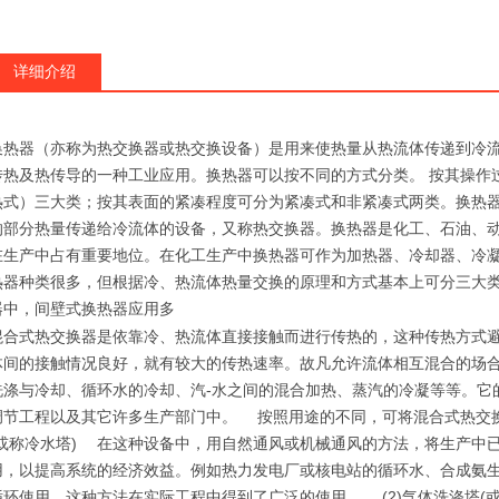
详细介绍
换热器（亦称为热交换器或热交换设备）是用来使热量从热流体传递到冷
传热及热传导的一种工业应用。换热器可以按不同的方式分类。 按其操作
热式）三大类；按其表面的紧凑程度可分为紧凑式和非紧凑式两类。换热器（英语翻
的部分热量传递给冷流体的设备，又称热交换器。换热器是化工、石油、
在生产中占有重要地位。在化工生产中换热器可作为加热器、冷却器、冷
热器种类很多，但根据冷、热流体热量交换的原理和方式基本上可分三大
器中，间壁式换热器应用多
混合式热交换器是依靠冷、热流体直接接触而进行传热的，这种传热方式
体间的接触情况良好，就有较大的传热速率。故凡允许流体相互混合的场
洗涤与冷却、循环水的冷却、汽-水之间的混合加热、蒸汽的冷凝等等。它
调节工程以及其它许多生产部门中。 按照用途的不同，可将混合式热交换
(或称冷水塔) 在这种设备中，用自然通风或机械通风的方法，将生产中
用，以提高系统的经济效益。例如热力发电厂或核电站的循环水、合成氨
循环使用，这种方法在实际工程中得到了广泛的使用。 (2)气体洗涤塔(