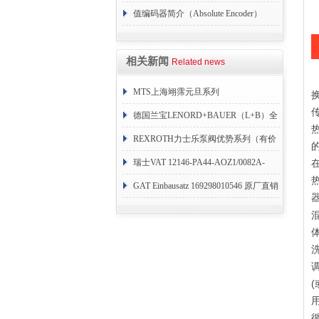
值编码器简介（Absolute Encoder）
相关新闻
Related news
MTS上海翊霈元旦系列
RHM3050MR081A01
德国兰宝LENORD+BAUER（L+B）全
系列编码器
REXROTH力士乐泵阀优势系列（有价
目表）
瑞士VAT 12146-PA44-AOZ1/0082A-
1173938
GAT Einbausatz 169298010546 原厂直销