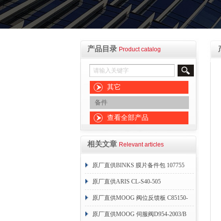
产品目录
Product catalog
其它
备件
查看全部产品
相关文章
Relevant articles
原厂直供BINKS 膜片备件包 107755
原厂直供ARIS CL-S40-505
原厂直供MOOG 阀位反馈板 C85150-
004
原厂直供MOOG 伺服阀D954-2003/B