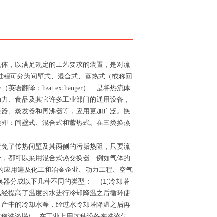
流体，以满足规定的工艺要求的装置，是对流
过程可分为间壁式、混合式、蓄热式（或称回
译：heat exchanger），是将热流体
动力、食品及其它许多工业部门的通用设备，
凝器、蒸发器和再沸器等，应用更加广泛。换
类即：间壁式、混合式和蓄热式。在三类换热
避免了传热间壁及其两侧的污垢热阻，只要流
合，都可以采用混合式热交换器，例如气体的
的应用遍及化工和冶金企业、动力工程、空气
器分成以下几种不同的类型： (1)冷却塔
已经提高了温度的水进行冷却降温之后循环使
生产中的冷却水等，经过水冷却塔降温之后再
或称洗涤塔) 在工业上用这种设备来洗涤气