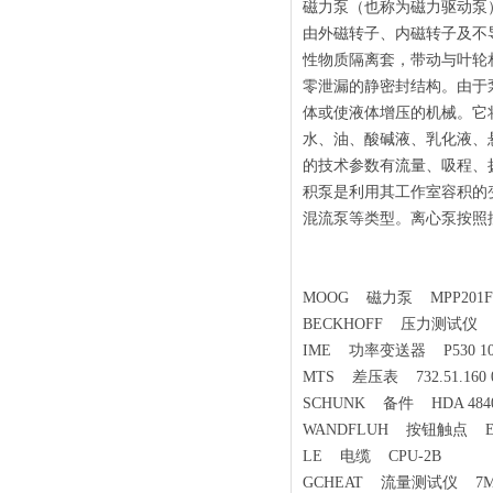
磁力泵（也称为磁力驱动泵
由外磁转子、内磁转子及不
性物质隔离套，带动与叶轮
零泄漏的静密封结构。由于
体或使液体增压的机械。它
水、油、酸碱液、乳化液、
的技术参数有流量、吸程、
积泵是利用其工作室容积的
混流泵等类型。离心泵按照
MOOG 磁力泵 MPP201F
BECKHOFF 压力测试仪 90
IME 功率变送器 P530 100VD
MTS 差压表 732.51.160 0.0
SCHUNK 备件 HDA 4840-A
WANDFLUH 按钮触点 EFK1
LE 电缆 CPU-2B
GCHEAT 流量测试仪 7ME41