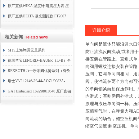
原厂直供WIKA 温度计 耐震压力表 压
力开关 变送器
原厂直供DELTA 激光测距仪 FT2007
24VDC
详细介绍
相关新闻
Related news
单向阀是流体只能沿进水口
MTS上海翊霈元旦系列
防止油流反向流动,或者用
接安装在管路上。直角式单
RHM3050MR081A01
德国兰宝LENORD+BAUER（L+B）全
向阀用螺纹连接安装在管路
系列编码器
REXROTH力士乐泵阀优势系列（有价
压阀，它与单向阀相同，用
目表）
瑞士VAT 12146-PA44-AOZ1/0082A-
阀，使油流在两个方向都可
的单向锁紧而起保压作用。
1173938
GAT Einbausatz 169298010546 原厂直销
内泄式；否则需用外泄式，
原理与液压单向阀一样。压
压缩空气时，在弹簧力和A口
向流动的场合，如空压机向
缩空气回流 到空压机。单