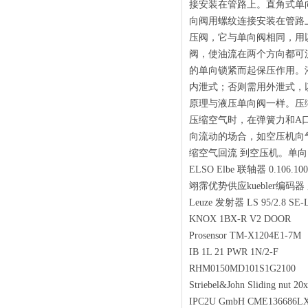
接安装在管路上。直角式单
向阀用螺纹连接安装在管路
压阀，它与单向阀相同，用
阀，使油流在两个方向都可
的单向锁紧而起保压作用。
内泄式；否则需用外泄式，
原理与液压单向阀一样。压
压缩空气时，在弹簧力和A口
向流动的场合，如空压机向
缩空气回流 到空压机。单
ELSO Elbe 联轴器 0.106.1
翊霈优势供应kuebler编码器 序列
Leuze 发射器 LS 95/2.8 SE-
KNOX 1BX-R V2 DOOR
Prosensor TM-X1204E1-7
IB 1L 21 PWR 1N/2-F
RHM0150MD101S1G2100
Striebel&John Sliding nut
IPC2U GmbH CME136686LX33