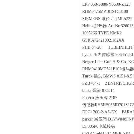
LPP 050-S000-Y0600-Z125 Li
RHM0475MP101S1G8100
SIEMENS 液位计 7ML5221
Helios 加热器 Art-Nr:32601
1005266 TYPE KMK2
GSR A72421002.182XX
PHE 64-20, HUBEINHEIT
hydac 压力传感器 906451;ED
Berger Lahr GmbH & Co
RHM0410MD521P102编
Turck 插头 BMWS 8151-8.5
PZB+64-1 ZENTRISCHGR
binks 弹簧 873314
Foseco 液压阀 2187
传感器RHM1505MD701S1
DPG+200-2-AS-EX PARA
parker 减压阀 D1VW048F
DF005P0电缆接头
GRIP GmbH EG-MEK-SB