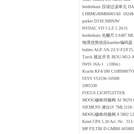
heidenhain 压缩过滤单元 DA30
LHRMG00M06001A0 102
parker D1SE30BNJW
HYDAC VD 5 LZ.1 26/11
heidenhain 光栅尺 LS487 M
翊霈优势供应kuebler编码器 序列号
buhler AGF-VA-23-V-F2/F25
Turck 接近开关 BI3U-M12-A
IWIS 16A-1 （100m）
Kracht KF4/180 G10BN00
IXYS VUO36-16N08
2985330
FOCUS LICHTGITTER
MOOG穆格伺服阀 AI 902N.00
SIEMENS 液位计 7ML1118
MOOG穆格伺服阀 8.5802.12
Kniel CPA 5.20 Art.-Nr.: 3
MP FILTRI D GMBH A0500