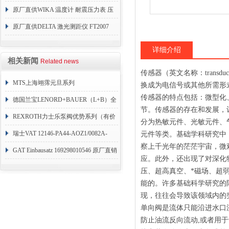
原厂直供WIKA 温度计 耐震压力表 压
力开关 变送器
原厂直供DELTA 激光测距仪 FT2007
24VDC
详细介绍
相关新闻
Related news
传感器（英文名称：trans
MTS上海翊霈元旦系列
换成为电信号或其他所需形
传感器的特点包括：微型化
RHM3050MR081A01
德国兰宝LENORD+BAUER（L+B）全
节。传感器的存在和发展，
系列编码器
REXROTH力士乐泵阀优势系列（有价
分为热敏元件、光敏元件、
目表）
瑞士VAT 12146-PA44-AOZ1/0082A-
元件等类。基础学科研究中
察上千光年的茫茫宇宙，微
1173938
GAT Einbausatz 169298010546 原厂直销
应。此外，还出现了对深化
压、超高真空、*磁场、超
能的。许多基础科学研究的
现，往往会导致该领域内的
单向阀是流体只能沿进水口
防止油流反向流动,或者用