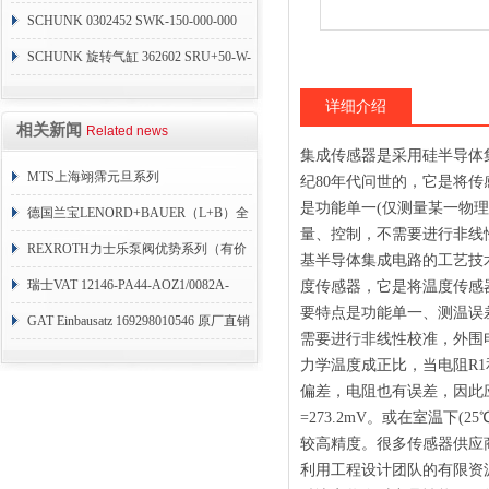
SCHUNK 0302452 SWK-150-000-000
SCHUNK 旋转气缸 362602 SRU+50-W-
90-3-8
详细介绍
相关新闻
Related news
集成传感器是采用硅半导体
MTS上海翊霈元旦系列
纪80年代问世的，它是将
是功能单一(仅测量某一物
RHM3050MR081A01
德国兰宝LENORD+BAUER（L+B）全
量、控制，不需要进行非线
系列编码器
REXROTH力士乐泵阀优势系列（有价
基半导体集成电路的工艺技
目表）
瑞士VAT 12146-PA44-AOZ1/0082A-
度传感器，它是将温度传感
要特点是功能单一、测温误
1173938
GAT Einbausatz 169298010546 原厂直销
需要进行非线性校准，外围电
力学温度成正比，当电阻R1和
偏差，电阻也有误差，因此应
=273.2mV。或在室温下(2
较高精度。很多传感器供应
利用工程设计团队的有限资