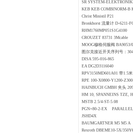
SR SYSTEM-ELEKTRONI
KEB KEB COMBINORM-B K
Christ Ministil P21
Bronkhorst 流量计 D-6211-FG
RHM1760MP051S1G4100
CROUZET 83731 3Mcable
MOOG穆格伺服阀 BA9053/012
图尔克接近开关序列号：30482
DISA 595-016-865
EA DG2D3116040
RPV3150MD601A01 带1
RPE 100-X0800-Y1200-Z3
HAINBUCH GMBH 夹头 20
HM 10, SPANNEINS TZE,
MSTB 2.5/4-ST-5.08
PGN+80-2-EX PARALLEL
JSHD4X
BAUMGARTNER M5 M5 
Rexroth DBEME10-5X/35