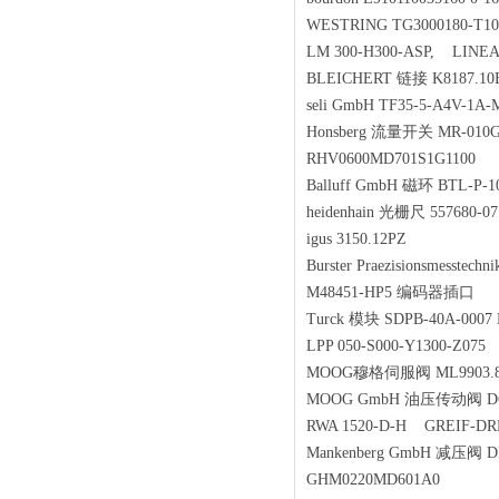
WESTRING TG3000180-
LM 300-H300-ASP, LIN
BLEICHERT 链接 K8187.1
seli GmbH TF35-5-A4V-1
Honsberg 流量开关 MR-01
RHV0600MD701S1G1100
Balluff GmbH 磁环 BTL-P-
heidenhain 光栅尺 557680-
igus 3150.12PZ
Burster Praezisionsmess
M48451-HP5 编码器插口
Turck 模块 SDPB-40A-0007
LPP 050-S000-Y1300-Z075 Li
MOOG穆格伺服阀 ML9903.81
MOOG GmbH 油压传动阀 D66
RWA 1520-D-H GREIF-D
Mankenberg GmbH 减压阀 D
GHM0220MD601A0