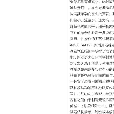
会使流量需求减小。此时溢
波动开启）。在先导型溢流
因高频振动而发生的声音。
口径小、流量少、压力高、
焊条把沟痕添平，用平板或
下缸的结合面补焊一条或两
间隙。此操作的工艺也很简
A407、A412，焊后用
渐在气缸维护中取得了成功
能，以及更为出色的密封性
封；加之易于清除，使用过
渐受到越来越多气缸企业的
联轴器是指联接两轴或轴与
一种安全装置用来防止被联
动轴和从动轴牢固地联接起
等）。常由两半合成，分别
两轴之间由于制造安装不精
偏移）；以及缓和冲击、吸
轴器结构简单，制造成本较