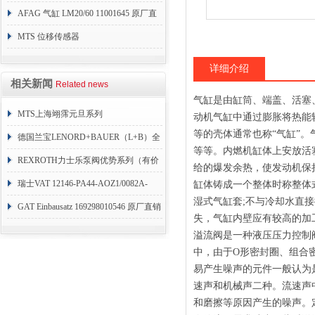
AFAG 气缸 LM20/60 11001645 原厂直
销
MTS 位移传感器
RHM1600MD701S1G4100
详细介绍
相关新闻
Related news
气缸是由缸筒、端盖、活塞
MTS上海翊霈元旦系列
动机气缸中通过膨胀将热能
等的壳体通常也称“气缸”
RHM3050MR081A01
德国兰宝LENORD+BAUER（L+B）全
等等。内燃机缸体上安放活
系列编码器
REXROTH力士乐泵阀优势系列（有价
给的爆发余热，使发动机保
目表）
瑞士VAT 12146-PA44-AOZ1/0082A-
缸体铸成一个整体时称整体
湿式气缸套;不与冷却水直
1173938
GAT Einbausatz 169298010546 原厂直销
失，气缸内壁应有较高的加
溢流阀是一种液压压力控制
中，由于O形密封圈、组合
易产生噪声的元件一般认为
速声和机械声二种。流速声
和磨擦等原因产生的噪声。